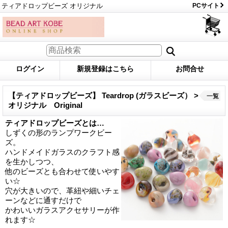
ティアドロップビーズ オリジナル
PCサイト
ログイン
新規登録はこちら
お問合せ
【ティアドロップビーズ】 Teardrop (ガラスビーズ） >
一覧
オリジナル Original
ティアドロップビーズとは…
しずくの形のランプワークビー
ズ。
ハンドメイドガラスのクラフト感
を生かしつつ、
他のビーズとも合わせて使いやす
い☆
穴が大きいので、革紐や細いチェ
ーンなどに通すだけで
かわいいガラスアクセサリーが作
れます☆