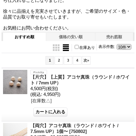
ら仕入れることになりました。
徐々に品揃えを充実させていきますが、ご希望のサイズ・色・
品質でお取り寄せもいたします。
お気軽にお問い合わせください。
おすすめ順
価格の安い順
売れ筋順
表示件数
:
在庫あり
1
2
3
4
次
»
【片穴】【上質】アコヤ真珠（ラウンド / ホワイ
ト / 7mm UP）
4,500円
(税別)
(税込
:
4,950円)
[在庫数△]
【両穴】アコヤ真珠（ラウンド / ホワイト /
7.5mm UP）1個〜
[750802]