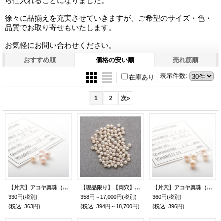
ら仕入れることになりました。
徐々に品揃えを充実させていきますが、ご希望のサイズ・色・
品質でお取り寄せもいたします。
お気軽にお問い合わせください。
おすすめ順
価格の安い順
売れ筋順
表示件数
:
在庫あり
1
2
次
»
【片穴】アコヤ真珠（ラウンド / ホワイト / 3.5mm UP）１個
【現品限り】【両穴】アコヤ真珠（セミラウンド / ホワイト / 3.5mm UP）1個〜
【片穴】アコヤ真珠（ラウンド / ホワイト / 4mm UP）１個
330円
(税別)
358円～17,000円
(税別)
360円
(税別)
(税込
:
363円)
(税込
:
394円～18,700円)
(税込
:
396円)