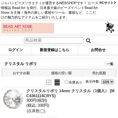
ジャパンビーズソサエティが運営するWEBSHOPです！ ビーズ
PCサイト
情報誌 Bead Art を発行、日本最大級のビーズイベントBead Art
Show を主催！海外の新しい素材やツール、書籍など、ここだ
けの魅力的なアイテムをご紹介いたします。
ログイン
新規登録はこちら
お問合せ
クリスタル リボリ
一覧
おすすめ順
価格の安い順
売れ筋順
表示件数
:
在庫あり
クリスタルリボリ 14mm クリスタル（1個入）
[M
C4361114CRYS]
300円
(税別)
(税込
:
330円)
[在庫数◯]