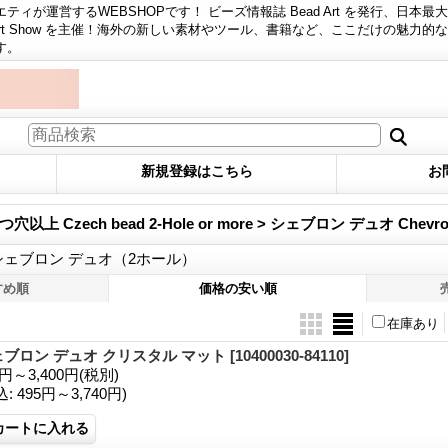
ィが運営するWEBSHOPです！ ビーズ情報誌 Bead Art を発行、日本最
 Art Show を主催！海外の新しい素材やツール、書籍など、ここだけの魅力的
す。
新規登録はこちら
お
上 Czech bead 2-Hole or more > シェブロン デュオ Chevro
ェブロン デュオ（2ホール）
すめ順
価格の安い順
在庫あり
ェブロン デュオ クリスタル マット
[10400030-84110]
0円～3,400円
(税別)
込
:
495円～3,740円)