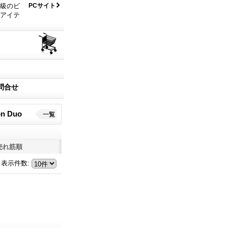
大級のビ
PCサイト
なアイテ
問合せ
n Duo
一覧
売れ筋順
表示件数
: