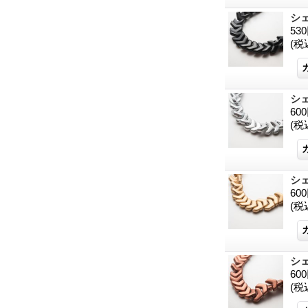
シ
53
(税
シ
60
(税
シ
60
(税
シ
60
(税