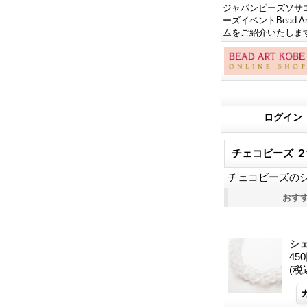
ジャパンビーズソサエテ
ーズイベントBead
ムをご紹介いたしま
ログイン
チェコビーズ ２つ穴以
チェコビーズのシ
おす
シ
45
(税