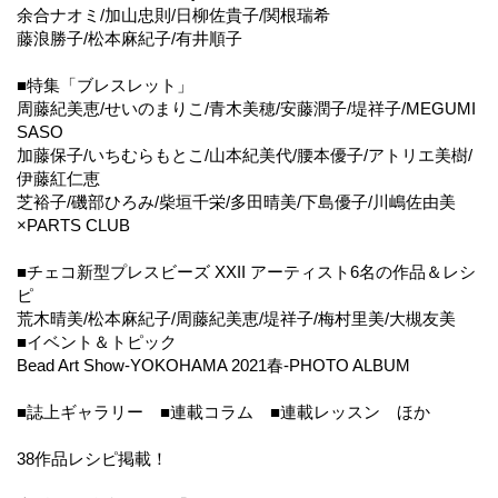
余合ナオミ/加山忠則/日柳佐貴子/関根瑞希
藤浪勝子/松本麻紀子/有井順子
■特集「ブレスレット」
周藤紀美恵/せいのまりこ/青木美穂/安藤潤子/堤祥子/MEGUMI
SASO
加藤保子/いちむらもとこ/山本紀美代/腰本優子/アトリエ美樹/
伊藤紅仁恵
芝裕子/磯部ひろみ/柴垣千栄/多田晴美/下島優子/川嶋佐由美
×PARTS CLUB
■チェコ新型プレスビーズ XXII アーティスト6名の作品＆レシ
ピ
荒木晴美/松本麻紀子/周藤紀美恵/堤祥子/梅村里美/大槻友美
■イベント＆トピック
Bead Art Show-YOKOHAMA 2021春-PHOTO ALBUM
■誌上ギャラリー ■連載コラム ■連載レッスン ほか
38作品レシピ掲載！