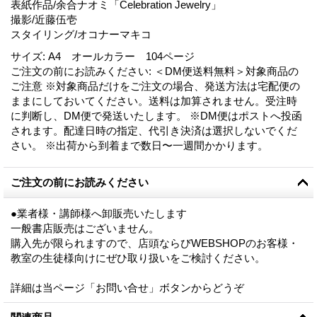
表紙作品/余合ナオミ「Celebration Jewelry」
撮影/近藤伍壱
スタイリング/オコナーマキコ
サイズ
:
A4 オールカラー 104ページ
ご注文の前にお読みください
:
＜DM便送料無料＞対象商品の
ご注意 ※対象商品だけをご注文の場合、発送方法は宅配便の
ままにしておいてください。送料は加算されません。受注時
に判断し、DM便で発送いたします。 ※DM便はポストへ投函
されます。配達日時の指定、代引き決済は選択しないでくだ
さい。 ※出荷から到着まで数日〜一週間かかります。
ご注文の前にお読みください
●業者様・講師様へ卸販売いたします
一般書店販売はございません。
購入先が限られますので、店頭ならびWEBSHOPのお客様・
教室の生徒様向けにぜひ取り扱いをご検討ください。
詳細は当ページ「お問い合せ」ボタンからどうぞ