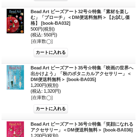
Bead Art ビーズアート32号☆特集「素材を楽し
む」「ブローチ」＜DM便送料無料＞【お試し価
格】
[
book-BA032
]
500円
(税別)
(税込
:
550円)
[在庫数◯]
Bead Art ビーズアート35号☆特集「映画の世界へ
出かけよう」「秋のボタニカルアクセサリー」＜
DM便送料無料＞
[
book-BA035
]
1,200円
(税別)
(税込
:
1,320円)
[在庫数◯]
Bead Art ビーズアート36号☆特集「笑顔になれる
アクセサリー」＜DM便送料無料＞
[
book-BA036
]
1,200円
(税別)