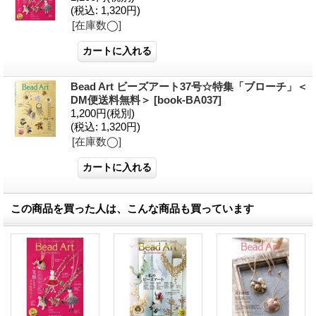
(税込
:
1,320円)
[在庫数◯]
Bead Art ビーズアート37号☆特集「ブローチ」＜
DM便送料無料＞
[
book-BA037
]
1,200円
(税別)
(税込
:
1,320円)
[在庫数◯]
この商品を買った人は、こんな商品も買っています