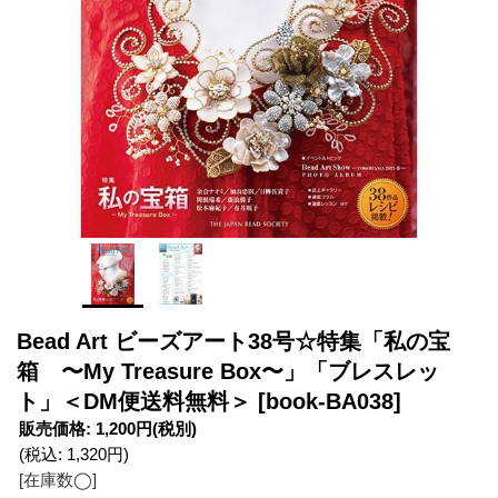
Bead Art ビーズアート38号☆特集「私の宝
箱 〜My Treasure Box〜」「ブレスレッ
ト」＜DM便送料無料＞
[book-BA038]
販売価格
:
1,200円
(税別)
(税込
:
1,320円
)
[在庫数◯]