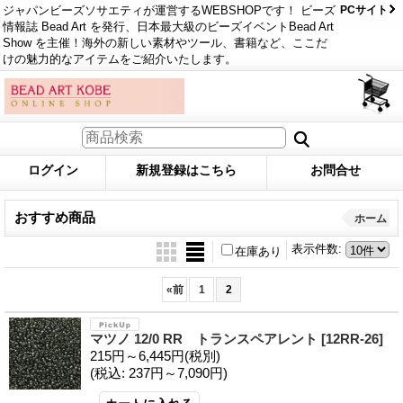
ジャパンビーズソサエティが運営するWEBSHOPです！ ビーズ
PCサイト
情報誌 Bead Art を発行、日本最大級のビーズイベントBead Art
Show を主催！海外の新しい素材やツール、書籍など、ここだ
けの魅力的なアイテムをご紹介いたします。
ログイン
新規登録はこちら
お問合せ
おすすめ商品
ホーム
表示件数
:
在庫あり
«
前
1
2
マツノ 12/0 RR トランスペアレント
[12RR-26]
215円～6,445円
(税別)
(税込
:
237円～7,090円)