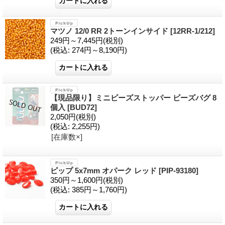
マツノ 12/0 RR 2トーンインサイド
[12RR-1/212]
249円～7,445円
(税別)
(税込
:
274円～8,190円)
【現品限り】ミニビーズストッパー ビーズバグ 8
個入
[BUD72]
2,050円
(税別)
(税込
:
2,255円)
[在庫数×]
ピップ 5x7mm オパーク レッド
[PIP-93180]
350円～1,600円
(税別)
(税込
:
385円～1,760円)