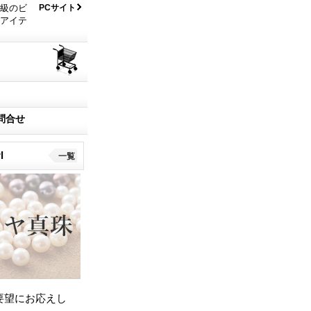
大級のビ
PCサイト
なアイテ
問合せ
l
一覧
要望にお応えし