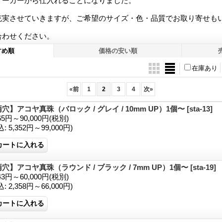
メーカーから仕入れることになりました。
充実させていきますが、ご希望のサイズ・色・品質でお取り寄せも
合わせください。
すめ順
価格の安い順
在庫あり
«
前
1
2
3
4
次
»
穴】アコヤ真珠（バロック / グレイ / 10mm UP）1個〜
[sta-13]
865円～90,000円
(税別)
込
:
5,352円～99,000円)
穴】アコヤ真珠（ラウンド / ブラック / 7mm UP）1個〜
[sta-19]
143円～60,000円
(税別)
込
:
2,358円～66,000円)