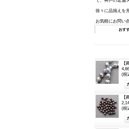
て、神戸の老舗
徐々に品揃えを
お気軽にお問い
おす
【両
4,
(税
【両
2,
(税