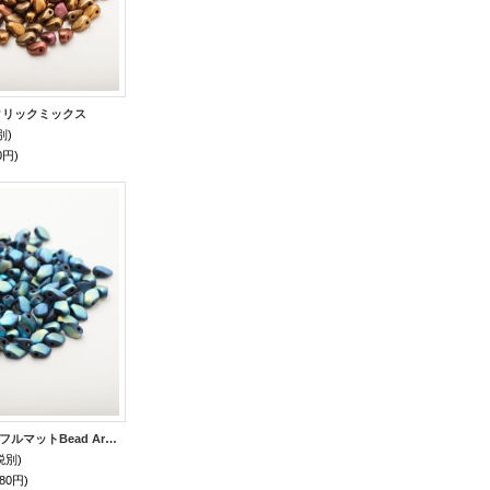
メタリックミックス
別)
0円)
ゲッコ ジェットABフルマットBead Art 37号 作品 使用ビーズ
税別)
80円)