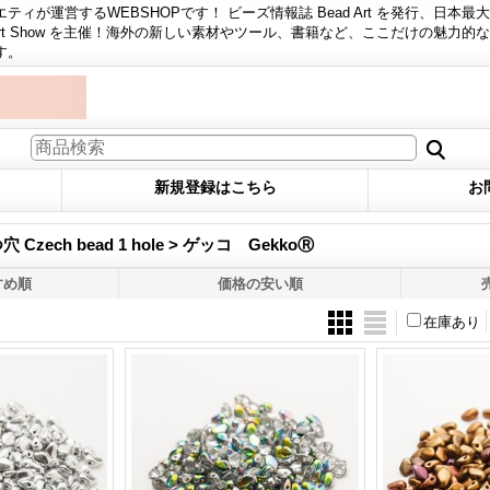
ィが運営するWEBSHOPです！ ビーズ情報誌 Bead Art を発行、日本最
 Art Show を主催！海外の新しい素材やツール、書籍など、ここだけの魅力的
す。
新規登録はこちら
お
zech bead 1 hole > ゲッコ GekkoⓇ
すめ順
価格の安い順
在庫あり