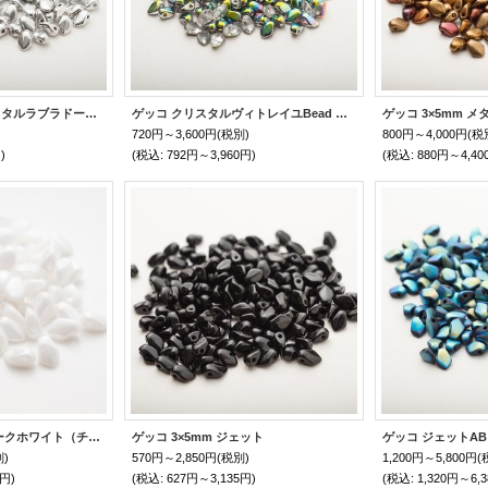
ゲッコ 3×5mm クリスタルラブラドールフル Bead Art 34,35,38号 作品 使用ビーズ
ゲッコ クリスタルヴィトレイユBead Art 34号 作品 ゲッコのフラワーネックレス 使用ビーズ
ゲッコ 3×5mm 
720円～3,600円
(税別)
800円～4,000円
(税
)
(税込
:
792円～3,960円)
(税込
:
880円～4,40
ゲッコ ラスターオパークホワイト（チョークホワイトシマー）
ゲッコ 3×5mm ジェット
別)
570円～2,850円
(税別)
1,200円～5,800円
(
4円)
(税込
:
627円～3,135円)
(税込
:
1,320円～6,3