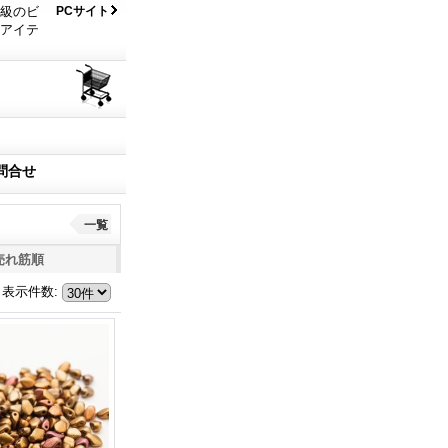
大級のビ
PCサイト
なアイテ
問合せ
一覧
売れ筋順
表示件数
: