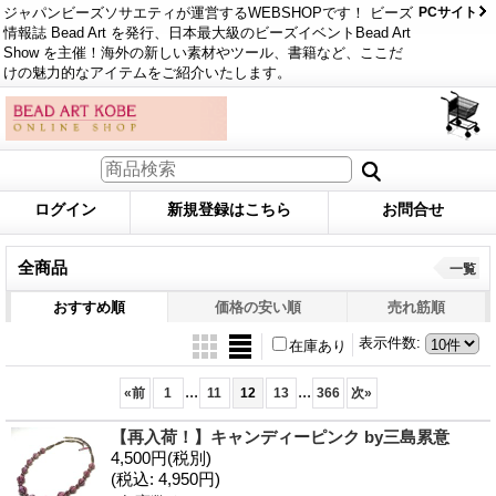
ジャパンビーズソサエティが運営するWEBSHOPです！ ビーズ
PCサイト
情報誌 Bead Art を発行、日本最大級のビーズイベントBead Art
Show を主催！海外の新しい素材やツール、書籍など、ここだ
けの魅力的なアイテムをご紹介いたします。
ログイン
新規登録はこちら
お問合せ
全商品
一覧
おすすめ順
価格の安い順
売れ筋順
表示件数
:
在庫あり
...
...
«
前
1
11
12
13
366
次
»
【再入荷！】キャンディーピンク by三島累意
4,500円
(税別)
(税込
:
4,950円)