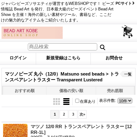
ジャパンビーズソサエティが運営するWEBSHOPです！ ビーズ
PCサイト
情報誌 Bead Art を発行、日本最大級のビーズイベントBead Art
Show を主催！海外の新しい素材やツール、書籍など、ここだ
けの魅力的なアイテムをご紹介いたします。
ログイン
新規登録はこちら
お問合せ
マツノビーズ 丸小（12/0）Matsuno seed beads > トラ
一覧
ンスペアレントラスター Transparent Lustered
おすすめ順
価格の安い順
売れ筋順
表示件数
:
在庫あり
1
2
3
次
»
マツノ 12/0 RR トランスペアレント ラスター
[12
RR-1L]