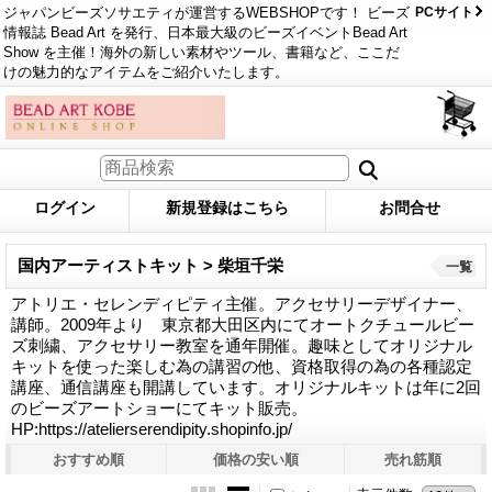
ジャパンビーズソサエティが運営するWEBSHOPです！ ビーズ
PCサイト
情報誌 Bead Art を発行、日本最大級のビーズイベントBead Art
Show を主催！海外の新しい素材やツール、書籍など、ここだ
けの魅力的なアイテムをご紹介いたします。
ログイン
新規登録はこちら
お問合せ
国内アーティストキット > 柴垣千栄
一覧
アトリエ・セレンディピティ主催。アクセサリーデザイナー、
講師。2009年より 東京都大田区内にてオートクチュールビー
ズ刺繍、アクセサリー教室を通年開催。趣味としてオリジナル
キットを使った楽しむ為の講習の他、資格取得の為の各種認定
講座、通信講座も開講しています。オリジナルキットは年に2回
のビーズアートショーにてキット販売。
HP:https://atelierserendipity.shopinfo.jp/
おすすめ順
価格の安い順
売れ筋順