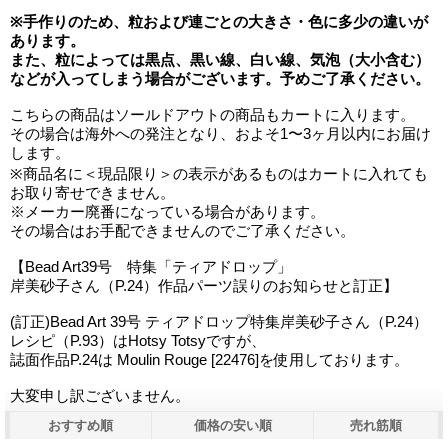
※手作りのため、粒および連ごとの大きさ・色に多少の違いが
あります。
また、粒によっては黒点、黒い線、白い線、気泡（大小含む）
などが入ってしまう場合がございます。予めご了承ください。
こちらの商品はソールドアウトの商品もカートに入ります。
その場合は海外への発注となり、およそ1〜3ヶ月以内にお届け
します。
※商品名に＜現品限り＞の表示があるものはカートに入れても
お取り寄せできません。
※メーカー廃番になっている場合があります。
その場合はお手配できませんのでご了承ください。
【Bead Art39号 特集「ティアドロップ」
岸美砂子さん（P.24）作品パーツ誤りのお知らせと訂正】
(訂正)Bead Art 39号 ティアドロップ特集岸美砂子さん（P.24）
レシピ（P.93）はHotsy Totsyですが、
誌面作品P.24は Moulin Rouge [22476]を使用しております。
大変申し訳ございません。
おすすめ順
価格の安い順
売れ筋順