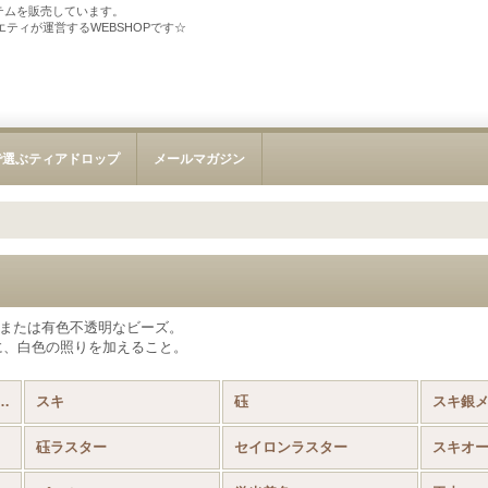
テムを販売しています。
ソサエティが運営するWEBSHOPです☆
で選ぶティアドロップ
メールマガジン
、または有色不透明なビーズ。
に、白色の照りを加えること。
ズ Aikoビーズ (全商品)
スキ
砡
スキ銀
砡ラスター
セイロンラスター
スキオ