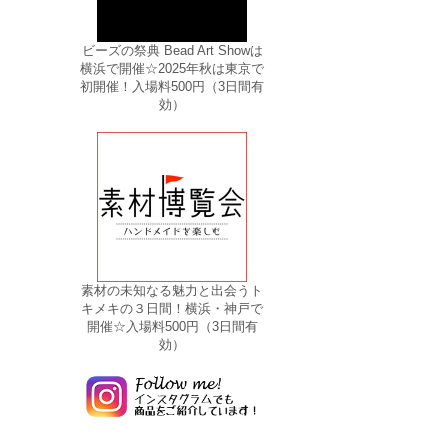
ビーズの祭典 Bead Art Showは
横浜で開催☆2025年秋は東京で
初開催！入場料500円（3日間有
効）
素材の未知なる魅力と出会うト
キメキの３日間！横浜・神戸で
開催☆入場料500円（3日間有
効）