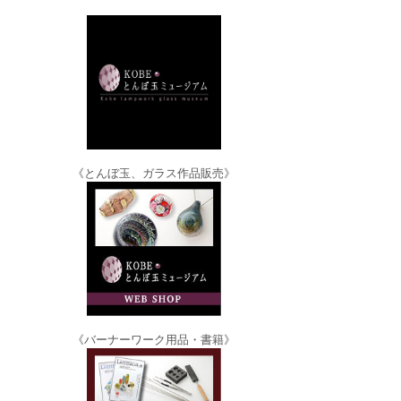
《とんぼ玉、ガラス作品販売》
《バーナーワーク用品・書籍》