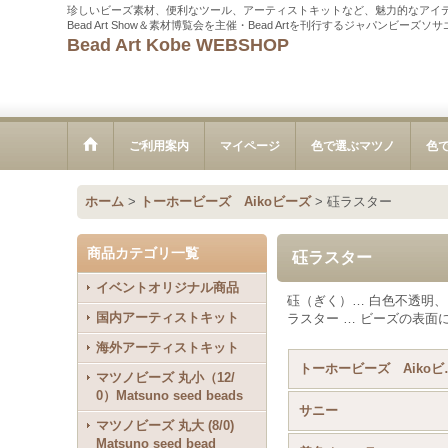
珍しいビーズ素材、便利なツール、アーティストキットなど、魅力的なアイ
Bead Art Show＆素材博覧会を主催・Bead Artを刊行するジャパンビーズ
Bead Art Kobe WEBSHOP
ご利用案内
マイページ
色で選ぶマツノ
色
ホーム
>
トーホービーズ Aikoビーズ
>
砡ラスター
商品カテゴリ一覧
砡ラスター
イベントオリジナル商品
砡（ぎく）… 白色不透明
国内アーティストキット
ラスター … ビーズの表面
海外アーティストキット
トーホービー
マツノビーズ 丸小（12/
0）Matsuno seed beads
サニー
マツノビーズ 丸大 (8/0)
Matsuno seed bead