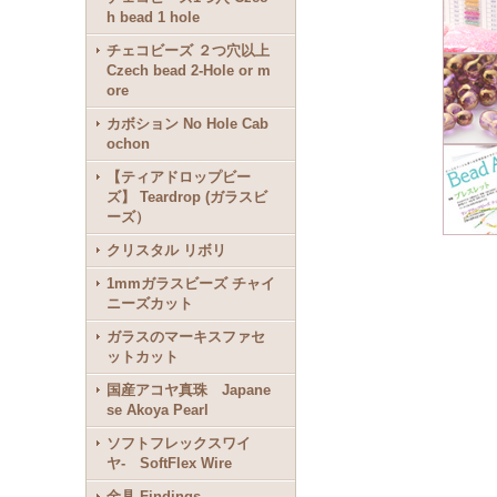
h bead 1 hole
チェコビーズ ２つ穴以上
Czech bead 2-Hole or m
ore
カボション No Hole Cab
ochon
【ティアドロップビー
ズ】 Teardrop (ガラスビ
ーズ）
クリスタル リボリ
1mmガラスビーズ チャイ
ニーズカット
ガラスのマーキスファセ
ットカット
国産アコヤ真珠 Japane
se Akoya Pearl
ソフトフレックスワイ
ヤ- SoftFlex Wire
金具 Findings