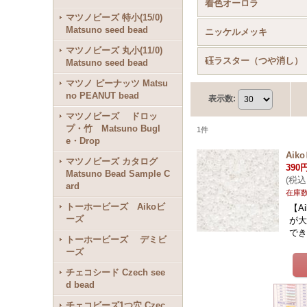
着色オーロラ
マツノビーズ 特小(15/0)
Matsuno seed bead
ニッケルメッキ
マツノビーズ 丸小(11/0)
砡ラスター（つや消し）
Matsuno seed bead
マツノ ピーナッツ Matsu
no PEANUT bead
表示数
:
マツノビーズ ドロッ
プ・竹 Matsuno Bugl
1
件
e・Drop
Ai
マツノビーズ カタログ
390
Matsuno Bead Sample C
(
税込
ard
在庫
トーホービーズ Aikoビ
【A
ーズ
が
でき
トーホービーズ デミビ
ーズ
チェコシード Czech see
d bead
チェコビーズ1つ穴 Czec