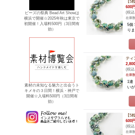
【5粒
600
(
税込
ビーズの祭典 Bead Art Showは
横浜で開催☆2025年秋は東京で
在庫
初開催！入場料500円（3日間有
5個
効）
りま
ティア
2,80
(
税込
在庫
1連
素材の未知なる魅力と出会うト
いが
キメキの３日間！横浜・神戸で
開催☆入場料500円（3日間有
効）
【5粒
600
(
税込
在庫