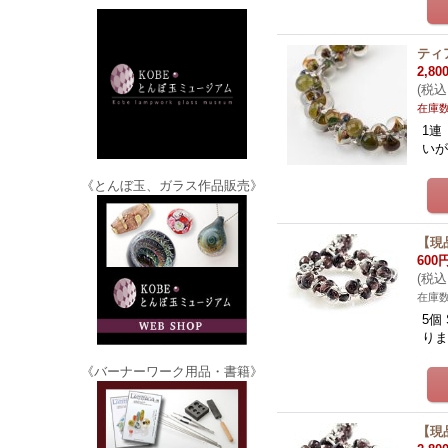
ティア
2,80
(
税込
在庫
1連
いが
《とんぼ玉、ガラス作品販売》
【現
600
(
税込
在庫
5個
りま
《バーナーワーク用品・書籍》
【現