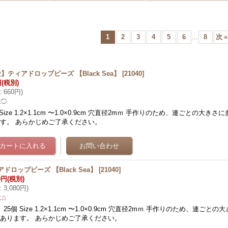
1
2
3
4
5
6
...
8
次
»
粒】ティアドロップビーズ 【Black Sea】
[
21040
]
円
(税別)
:
660円
)
数◯
 Size 1.2×1.1cm 〜1.0×0.9cm 穴直径2mｍ 手作りのため、連ごとの大き
す。 あらかじめご了承ください。
ドロップビーズ 【Black Sea】
[
21040
]
0円
(税別)
:
3,080円
)
数△
 25個 Size 1.2×1.1cm 〜1.0×0.9cm 穴直径2mｍ 手作りのため、連ご
あります。 あらかじめご了承ください。