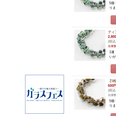
5個
りま
ティア
2,80
(
税込
在庫
1連
いが
【5粒
600
(
税込
在庫
5個
りま