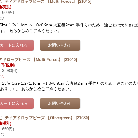
】ティアドロップビーズ 【Multi Forest】
[
21045
]
円
(税別)
:
660円
)
数◯
 Size 1.2×1.1cm 〜1.0×0.9cm 穴直径2mｍ 手作りのため、連ごとの大き
す。 あらかじめご了承ください。
ドロップビーズ 【Multi Forest】
[
21045
]
0円
(税別)
:
3,080円
)
数△
 25個 Size 1.2×1.1cm 〜1.0×0.9cm 穴直径2mｍ 手作りのため、連ご
あります。 あらかじめご了承ください。
】ティアドロップビーズ 【Olivegreen】
[
21080
]
円
(税別)
:
660円
)
数◯