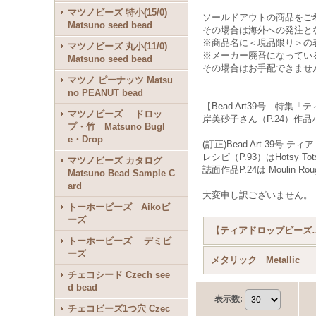
マツノビーズ 特小(15/0)
ソールドアウトの商品をご
Matsuno seed bead
その場合は海外への発注と
※商品名に＜現品限り＞の
マツノビーズ 丸小(11/0)
※メーカー廃番になってい
Matsuno seed bead
その場合はお手配できませ
マツノ ピーナッツ Matsu
no PEANUT bead
【Bead Art39号 特集
マツノビーズ ドロッ
岸美砂子さん（P.24）作
プ・竹 Matsuno Bugl
e・Drop
(訂正)Bead Art 39号
レシピ（P.93）はHotsy T
マツノビーズ カタログ
誌面作品P.24は Moulin R
Matsuno Bead Sample C
ard
大変申し訳ございません。
トーホービーズ Aikoビ
ーズ
【ティアドロップビーズ】 Tea
トーホービーズ デミビ
ーズ
メタリック Metallic
チェコシード Czech see
d bead
表示数
:
チェコビーズ1つ穴 Czec