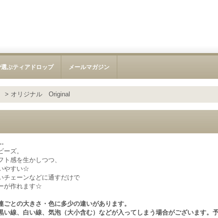
で選ぶティアドロップ
メールマガジン
）
>
オリジナル Original
…
ビーズ。
フト感を生かしつつ、
いやすい☆
いチェーンなどに通すだけで
ーが作れます☆
連ごとの大きさ・色に多少の違いがあります。
黒い線、白い線、気泡（大小含む）などが入ってしまう場合がございます。