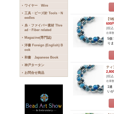
ワイヤー Wire
工具・ビーズ針 Tools・N
eedles
【5
600
糸・ファイバー素材 Thre
(
税込
ad・Fiber related
在庫
Magazine(専門誌)
5個
りま
洋書 Foreign (English) B
ook
和書 Japanese Book
神戸タータン
ティ
2,80
お問合せ商品
(
税込
在庫
1連
いが