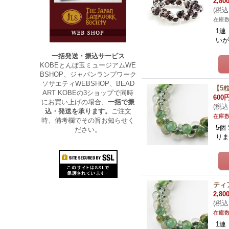
2,80
(
税込
在庫
1連
いが
一括発送・振込サービス
KOBEとんぼ玉ミュージアムWE
BSHOP、ジャパンランプワーク
ソサエティWEBSHOP、BEAD
【5粒
ART KOBEの3ショップで同時
600
にお買い上げの場合、
一括で振
(
税込
込・発送を承ります。
ご注文
在庫
時、備考欄でその旨お知らせく
5個
ださい。
りま
ティア
2,80
(
税込
在庫
1連