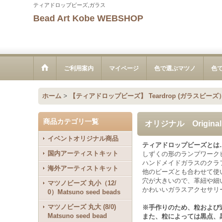
ティアドロップビーズ,ガラス
Bead Art Kobe WEBSHOP
ご利用案内
マイページ
色で選ぶマツノ
色
ホーム
>
【ティアドロップビーズ】 Teardrop (ガラスビーズ
商品カテゴリ一覧
オリジナル Original
イベントオリジナル商品
ティアドロップビーズとは
国内アーティストキット
しずくの形のランプワーク
ハンドメイドガラスのクラ
海外アーティストキット
他のビーズとも合わせて使
穴が大きいので、革紐や細
マツノビーズ 丸小（12/
かわいいガラスアクセサリ
0）Matsuno seed beads
マツノビーズ 丸大 (8/0)
※手作りのため、粒および
Matsuno seed bead
また、粒によっては黒点、