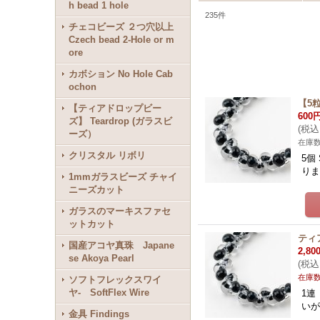
h bead 1 hole
235
件
チェコビーズ ２つ穴以上
Czech bead 2-Hole or m
ore
カボション No Hole Cab
ochon
【5
【ティアドロップビー
600
ズ】 Teardrop (ガラスビ
(
税込
ーズ）
在庫
クリスタル リボリ
5個
りま
1mmガラスビーズ チャイ
ニーズカット
ガラスのマーキスファセ
ットカット
ティア
国産アコヤ真珠 Japane
2,80
se Akoya Pearl
(
税込
在庫
ソフトフレックスワイ
ヤ- SoftFlex Wire
1連
いが
金具 Findings