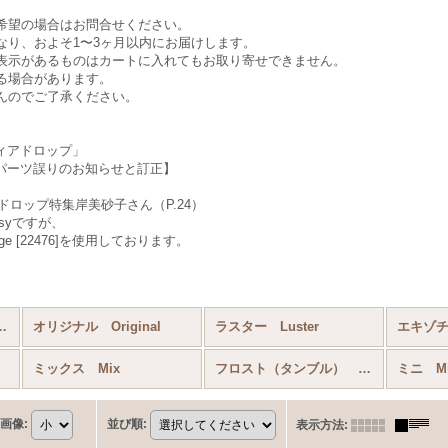
希望の場合はお問合せください。
なり、およそ1〜3ヶ月以内にお届けします。
表示があるものはカートに入れてもお取り寄せできません。
る場合があります。
んのでご了承ください。
「ティアドロップ」
品パーツ誤りのお知らせと訂正】
 ティアドロップ特集岸美砂子さん（P.24）
otsyですが、
ouge [22476]を使用しております。
rdrop (ガラスビーズ） (全商品)
オリジナル Original
ラスター Luster
エキゾチッ
ミックス Mix
フロスト（タンブル） Frost（Tumble）
ミニ Mi
画像
:
並び順
:
表示方法
: