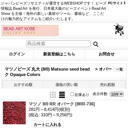
ジャパンビーズソサエティが運営するWEBSHOPです！ ビーズ
PCサイト
情報誌 Bead Art を発行、日本最大級のビーズイベントBead Art
Show を主催！海外の新しい素材やツール、書籍など、ここだ
けの魅力的なアイテムをご紹介いたします。
ログイン
新規登録はこちら
お問合せ
マツノビーズ 丸大 (8/0) Matsuno seed bead > オパー
一覧
ク Opaque Colors
おすすめ順
価格の安い順
売れ筋順
表示件数
:
在庫あり
マツノ 8/0 RR オパーク
[8RR-736]
281円～8,414円
(税別)
(税込
:
310円～9,256円)