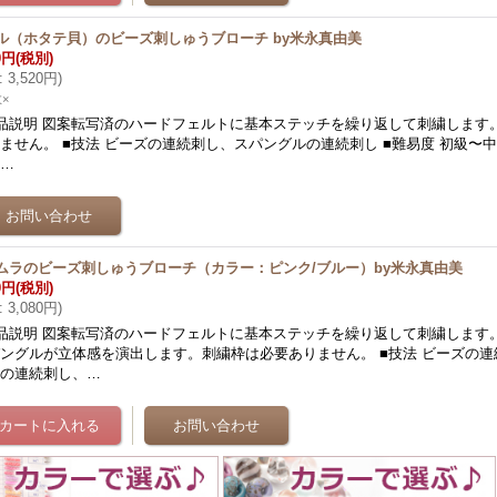
ル（ホタテ貝）のビーズ刺しゅうブローチ by米永真由美
0円
(税別)
:
3,520円
)
×
品説明 図案転写済のハードフェルトに基本ステッチを繰り返して刺繍します
ません。 ■技法 ビーズの連続刺し、スパングルの連続刺し ■難易度 初級〜中
に…
ムラのビーズ刺しゅうブローチ（カラー：ピンク/ブルー）by米永真由美
0円
(税別)
:
3,080円
)
品説明 図案転写済のハードフェルトに基本ステッチを繰り返して刺繍します
ングルが立体感を演出します。刺繍枠は必要ありません。 ■技法 ビーズの
ルの連続刺し、…