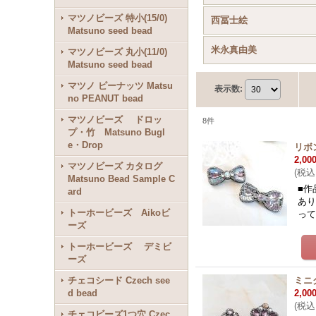
マツノビーズ 特小(15/0)
西冨士絵
Matsuno seed bead
米永真由美
マツノビーズ 丸小(11/0)
Matsuno seed bead
マツノ ピーナッツ Matsu
表示数
:
no PEANUT bead
マツノビーズ ドロッ
8
件
プ・竹 Matsuno Bugl
e・Drop
リボ
2,00
マツノビーズ カタログ
(
税込
Matsuno Bead Sample C
■作
ard
あり
トーホービーズ Aikoビ
っ
ーズ
トーホービーズ デミビ
ーズ
チェコシード Czech see
ミニ
d bead
2,00
(
税込
チェコビーズ1つ穴 Czec