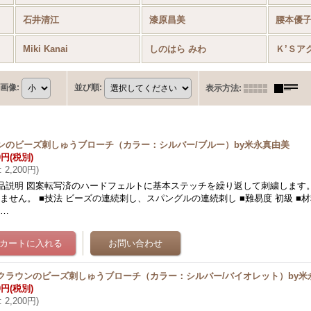
石井清江
漆原昌美
腰本優
Miki Kanai
しのはら みわ
画像
:
並び順
:
表示方法
:
ンのビーズ刺しゅうブローチ（カラー：シルバー/ブルー）by米永真由美
0円
(税別)
:
2,200円
)
品説明 図案転写済のハードフェルトに基本ステッチを繰り返して刺繍します
ません。 ■技法 ビーズの連続刺し、スパングルの連続刺し ■難易度 初級 ■
て…
クラウンのビーズ刺しゅうブローチ（カラー：シルバー/バイオレット）by米
0円
(税別)
:
2,200円
)