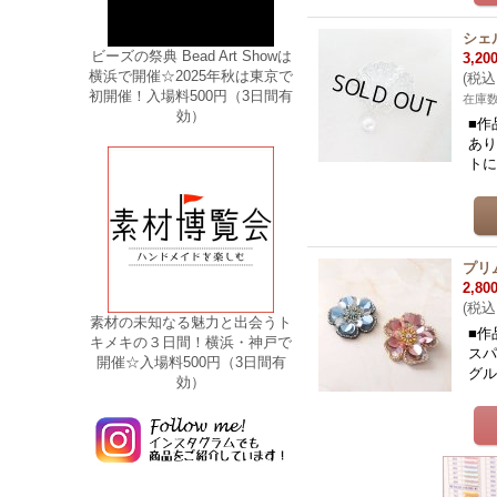
シェ
ビーズの祭典 Bead Art Showは
3,20
横浜で開催☆2025年秋は東京で
(
税込
初開催！入場料500円（3日間有
在庫数
効）
■作
あり
ト
プリ
2,80
(
税込
素材の未知なる魅力と出会うト
■作
キメキの３日間！横浜・神戸で
スパ
開催☆入場料500円（3日間有
グ
効）