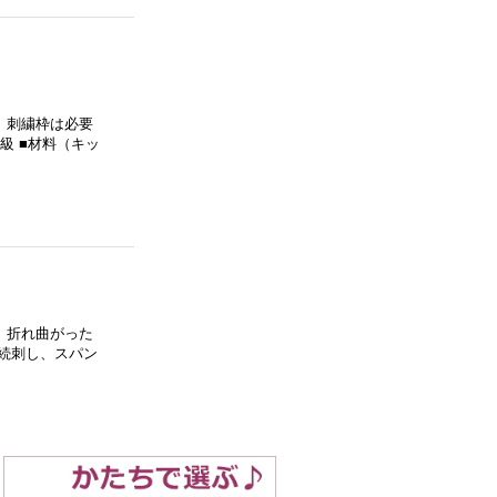
。刺繍枠は必要
級 ■材料（キッ
。折れ曲がった
連続刺し、スパン