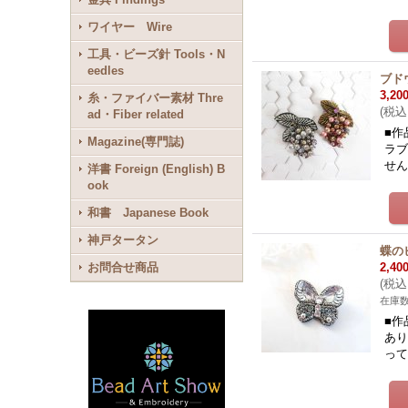
ワイヤー Wire
工具・ビーズ針 Tools・N
eedles
ブド
3,20
糸・ファイバー素材 Thre
(
税込
ad・Fiber related
■作
Magazine(専門誌)
ラ
せん
洋書 Foreign (English) B
ook
和書 Japanese Book
神戸タータン
蝶の
お問合せ商品
2,40
(
税込
在庫
■作
あり
っ