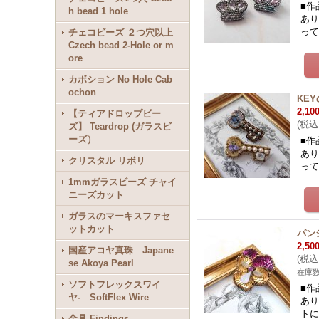
■作
h bead 1 hole
あり
っ
チェコビーズ ２つ穴以上
Czech bead 2-Hole or m
ore
カボション No Hole Cab
ochon
KE
2,10
【ティアドロップビー
(
税込
ズ】 Teardrop (ガラスビ
ーズ）
■作
あり
クリスタル リボリ
っ
1mmガラスビーズ チャイ
ニーズカット
ガラスのマーキスファセ
ットカット
パン
2,50
国産アコヤ真珠 Japane
(
税込
se Akoya Pearl
在庫
ソフトフレックスワイ
■作
ヤ- SoftFlex Wire
あり
ト
金具 Findings