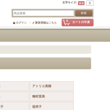
文字サイズ
:
0
カートの中身
ログイン
新規登録はこちら
栄
アトリエ美樹
美
梅村里美
佐子
堤祥子