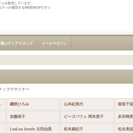
テムを販売しています。
ソサエティが運営するWEBSHOPです☆
で選ぶティアドロップ
メールマガジン
ティブデザイナー
トキット (全商品)
磯部ひろみ
山本紀美代
柴垣千
加藤保子
ビーズパフェ 岡本恵子
多田晴
LeaLea beads 古田由美
松本麻紀子
松永美