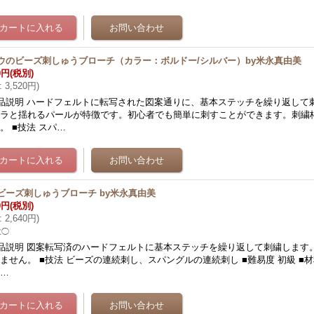
ウのビーズ刺しゅうブローチ（カラー：ボルドー/シルバー）by米永真由美
0円
(税別)
:
3,520円
)
品説明 ハードフェルトに転写された図案通りに、基本ステッチを繰り返して
ブラと揺れるパールが特徴です。初心者でも簡単に刺すことができます。刺繍
。 ■技法 スパ…
ビーズ刺しゅうブローチ by米永真由美
0円
(税別)
:
2,640円
)
数◯
品説明 図案転写済のハードフェルトに基本ステッチを繰り返して刺繍します
ません。 ■技法 ビーズの連続刺し、スパングルの連続刺し ■難易度 初級 ■
て…