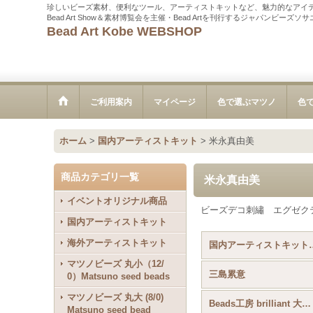
珍しいビーズ素材、便利なツール、アーティストキットなど、魅力的なアイ
Bead Art Show＆素材博覧会を主催・Bead Artを刊行するジャパンビーズ
Bead Art Kobe WEBSHOP
ご利用案内
マイページ
色で選ぶマツノ
色
ホーム
>
国内アーティストキット
>
米永真由美
商品カテゴリ一覧
米永真由美
イベントオリジナル商品
ビーズデコ刺繡 エグゼク
国内アーティストキット
海外アーティストキット
国内アーティス
マツノビーズ 丸小（12/
三島累意
0）Matsuno seed beads
マツノビーズ 丸大 (8/0)
Beads工房 brilliant 大槻友美
Matsuno seed bead