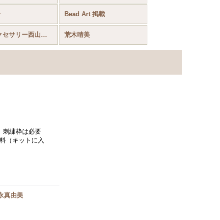
子
Bead Art 掲載
Ｋ’Ｓアクセサリー西山敬子
荒木晴美
。刺繍枠は必要
材料（キットに入
永真由美