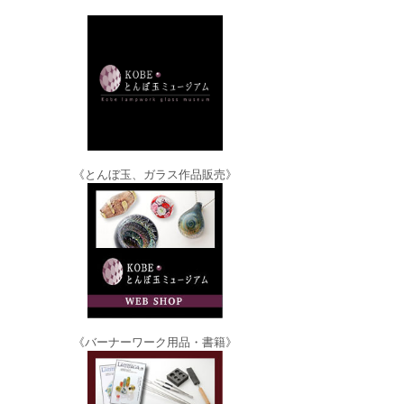
《とんぼ玉、ガラス作品販売》
《バーナーワーク用品・書籍》