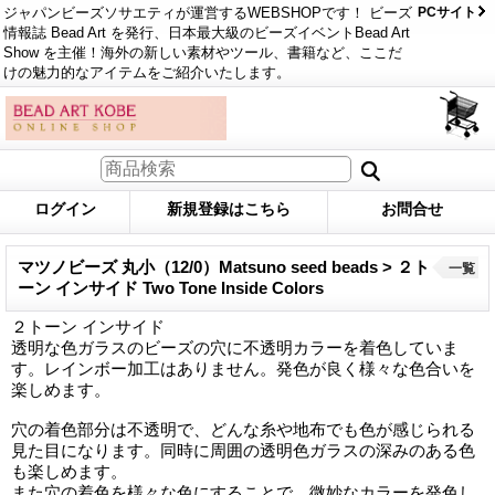
ジャパンビーズソサエティが運営するWEBSHOPです！ ビーズ
PCサイト
情報誌 Bead Art を発行、日本最大級のビーズイベントBead Art
Show を主催！海外の新しい素材やツール、書籍など、ここだ
けの魅力的なアイテムをご紹介いたします。
ログイン
新規登録はこちら
お問合せ
マツノビーズ 丸小（12/0）Matsuno seed beads > ２ト
一覧
ーン インサイド Two Tone Inside Colors
２トーン インサイド
透明な色ガラスのビーズの穴に不透明カラーを着色していま
す。レインボー加工はありません。発色が良く様々な色合いを
楽しめます。
穴の着色部分は不透明で、どんな糸や地布でも色が感じられる
見た目になります。同時に周囲の透明色ガラスの深みのある色
も楽しめます。
また穴の着色を様々な色にすることで、微妙なカラーを発色し