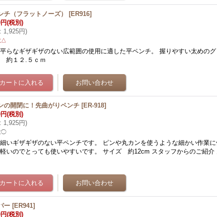
ンチ（フラットノーズ）
[
ER916
]
0円
(税別)
:
1,925円
)
数△
平らなギザギザのない広範囲の使用に適した平ペンチ。 握りやすい太めのグ
 約１２.５ｃｍ
ンの開閉に！先曲がりペンチ
[
ER-918
]
0円
(税別)
:
1,925円
)
数◯
細いギザギザのない平ペンチです。 ピンや丸カンを使うような細かい作業に
軽いのでとっても使いやすいです。 サイズ 約12cm スタッフからのご紹介
…
パー
[
ER941
]
0円
(税別)