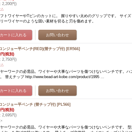
:
2,200円
)
数△
フトワイヤーやTピンのカットに。 握りやすい太めのグリップです。 サイズ
モリーワイヤーのような固い素材を切ると刃を傷めます。
ロンジョー平ペンチ(RED)(替チップ付)
[
ER566
]
0円
(税別)
:
2,750円
)
数△
イヤーワークの必需品。ワイヤーや大事なパーツを傷つけないペンチです。ハ
 替えチップ http://www.bead-art-kobe.com/product/1995 …
ロンジョー平ペンチ (替チップ付)
[
PL566
]
0円
(税別)
:
2,695円
)
×
ヤーワークの必需品。ワイヤーや大事なパーツを傷つけないペンチです。 型