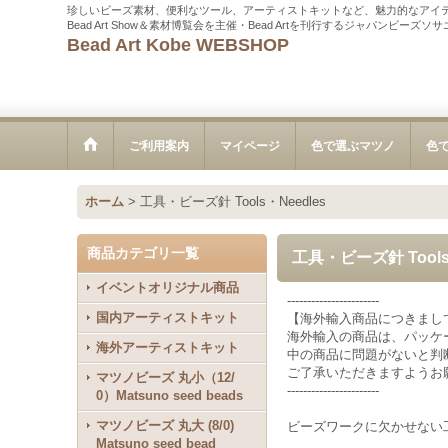
珍しいビーズ素材、便利なツール、アーティストキットなど、魅力的なアイ
Bead Art Show＆素材博覧会を主催・Bead Artを刊行するジャパンビーズ
Bead Art Kobe WEBSHOP
ご利用案内
マイページ
色で選ぶマツノ
色
ホーム
>
工具・ビーズ針 Tools・Needles
商品カテゴリ一覧
工具・ビーズ針 Tools
イベントオリジナル商品
-----------------------
国内アーティストキット
【海外輸入商品につきまし
海外輸入の商品は、パッケ
海外アーティストキット
中の商品に問題がないと判
ご了承いただきますようお
マツノビーズ 丸小（12/
-----------------------
0）Matsuno seed beads
マツノビーズ 丸大 (8/0)
ビーズワークに欠かせない
Matsuno seed bead