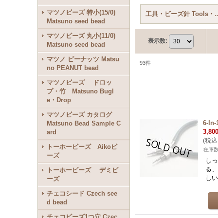
マツノビーズ 特小(15/0)
工具・ビーズ針 Tools・
Matsuno seed bead
マツノビーズ 丸小(11/0)
表示数
:
Matsuno seed bead
マツノ ピーナッツ Matsu
93
件
no PEANUT bead
マツノビーズ ドロッ
プ・竹 Matsuno Bugl
e・Drop
マツノビーズ カタログ
6-
Matsuno Bead Sample C
3,80
ard
(
税込
トーホービーズ Aikoビ
在庫数
ーズ
しっ
る、
トーホービーズ デミビ
し
ーズ
チェコシード Czech see
d bead
チェコビーズ1つ穴 Czec