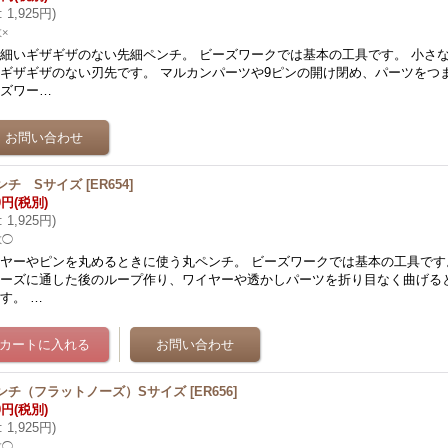
:
1,925円
)
×
細いギザギザのない先細ペンチ。 ビーズワークでは基本の工具です。 小さ
ギザギザのない刃先です。 マルカンパーツや9ピンの開け閉め、パーツをつ
ーズワー…
ンチ Sサイズ
[
ER654
]
0円
(税別)
:
1,925円
)
数◯
ヤーやピンを丸めるときに使う丸ペンチ。 ビーズワークでは基本の工具です。
ビーズに通した後のループ作り、ワイヤーや透かしパーツを折り目なく曲げる
す。 …
ンチ（フラットノーズ）Sサイズ
[
ER656
]
0円
(税別)
:
1,925円
)
数◯