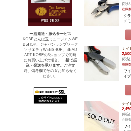
(
税込
在庫
クラ
メ
一括発送・振込サービス
KOBEとんぼ玉ミュージアムWE
BSHOP、ジャパンランプワーク
ナイ
ソサエティWEBSHOP、BEAD
2,50
ART KOBEの3ショップで同時
(
税込
にお買い上げの場合、
一括で振
在庫
込・発送を承ります。
ご注文
時、備考欄でその旨お知らせく
ワ
ださい。
イプ。
ナイ
2,45
(
税込
在庫数
ワイ