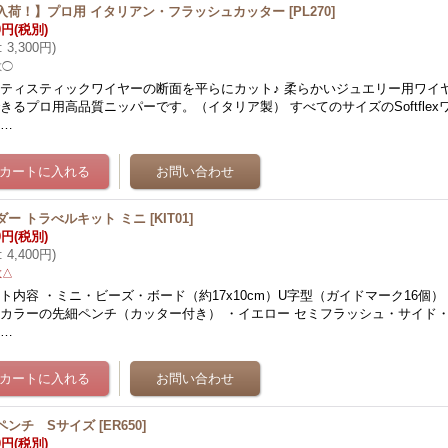
入荷！】プロ用 イタリアン・フラッシュカッター
[
PL270
]
0円
(税別)
:
3,300円
)
数◯
ティスティックワイヤーの断面を平らにカット♪ 柔らかいジュエリー用ワイ
きるプロ用高品質ニッパーです。（イタリア製） すべてのサイズのSoftflexワ
よ…
ダー トラべルキット ミニ
[
KIT01
]
0円
(税別)
:
4,400円
)
数△
ト内容 ・ミニ・ビーズ・ボード（約17x10cm）U字型（ガイドマーク16個）
カラーの先細ペンチ（カッター付き） ・イエロー セミフラッシュ・サイド
ー…
ペンチ Sサイズ
[
ER650
]
0円
(税別)