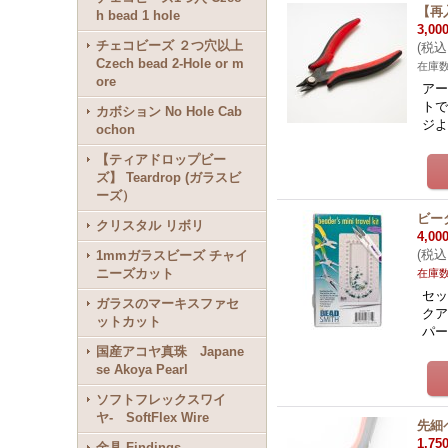
【再
h bead 1 hole
3,00
チェコビーズ ２つ穴以上
(
税込
Czech bead 2-Hole or m
在庫
ore
アー
トで
カボション No Hole Cab
ジ
ochon
【ティアドロップビー
ズ】 Teardrop (ガラスビ
ーズ）
ビー
クリスタル リボリ
4,00
(
税込
1mmガラスビーズ チャイ
ニーズカット
在庫
セッ
ガラスのマーキスファセ
クア
ットカット
パ
国産アコヤ真珠 Japane
se Akoya Pearl
ソフトフレックスワイ
ヤ- SoftFlex Wire
先細
1,75
金具 Findings