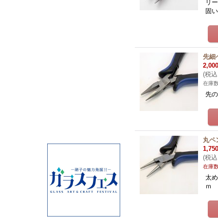
リー
固
先細
2,00
(
税込
在庫
先の
丸ペ
1,75
(
税込
在庫
太め
ｍ