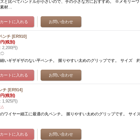
ズと比べてハンドルが小さいので、手の小さな方におすすめ。 ※メモリーワ
い素材…
ペンチ
[
ER910
]
0円
(税別)
:
2,200円
)
数◯
細いギザギザのない平ペンチ。 握りやすい太めのグリップです。 サイズ 約
ンチ
[
ER914
]
0円
(税別)
:
1,925円
)
数△
のワイヤー細工に最適の丸ペンチ。 握りやすい太めのグリップです。 サイズ