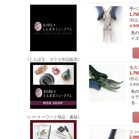
平ペ
1,75
(
税込
在庫
先の
イズ
《とんぼ玉、ガラス作品販売》
丸カ
1,75
(
税込
在庫
先の
りで
る
《バーナーワーク用品・書籍》
ニッ
2,00