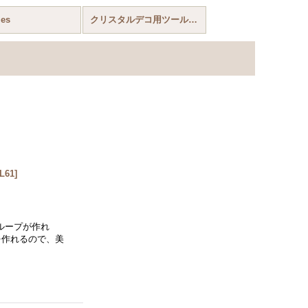
les
クリスタルデコ用ツール Crystal Deco Supplies
L61
]
のループが作れ
を作れるので、美