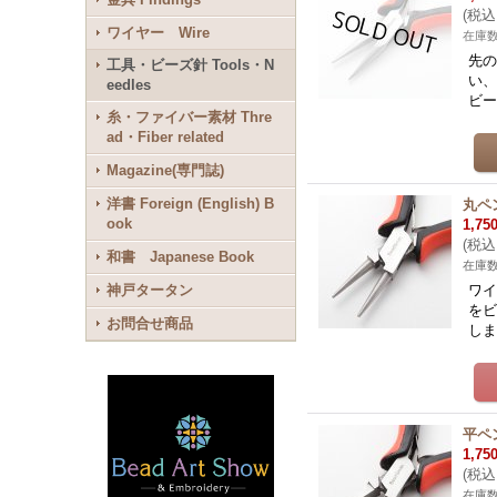
(
税込
ワイヤー Wire
在庫数
先の
工具・ビーズ針 Tools・N
い、
eedles
ビ
糸・ファイバー素材 Thre
ad・Fiber related
Magazine(専門誌)
洋書 Foreign (English) B
丸ペ
ook
1,75
(
税込
和書 Japanese Book
在庫
神戸タータン
ワイ
を
お問合せ商品
しま
平ペ
1,75
(
税込
在庫