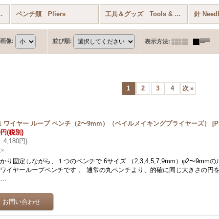
Needles (全商品)
ペンチ類 Pliers
工具＆グッズ Tools & Supplies
針 Need
画像
:
並び順
:
表示方法
:
1
2
3
4
次
»
In-1 ワイヤー ループ ペンチ（2〜9mm）（ベイルメイキングプライヤーズ）
[
P
0円
(税別)
:
4,180円
)
×
かり固定しながら、１つのペンチで 6サイズ （2,3,4,5,7,9mm）φ2〜9mm
ワイヤーループペンチです 。 通常の丸ペンチより、的確に同じ大きさの円
い…