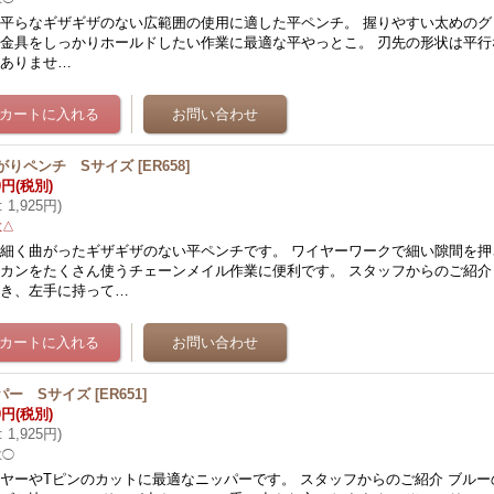
平らなギザギザのない広範囲の使用に適した平ペンチ。 握りやすい太めのグ
金具をしっかりホールドしたい作業に最適な平やっとこ。 刃先の形状は平行
はありませ…
がりペンチ Sサイズ
[
ER658
]
0円
(税別)
:
1,925円
)
数△
細く曲がったギザギザのない平ペンチです。 ワイヤーワークで細い隙間を押
カンをたくさん使うチェーンメイル作業に便利です。 スタッフからのご紹介
とき、左手に持って…
パー Sサイズ
[
ER651
]
0円
(税別)
:
1,925円
)
数◯
ヤーやTピンのカットに最適なニッパーです。 スタッフからのご紹介 ブル