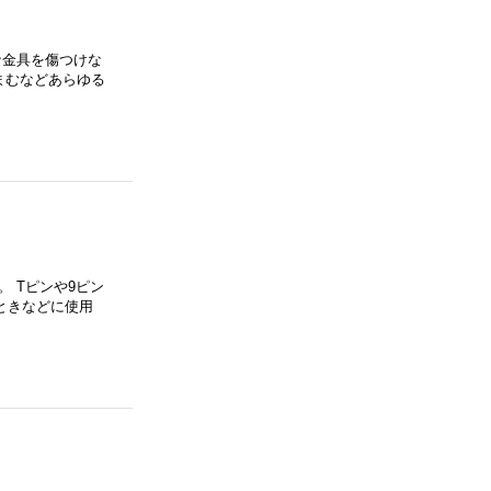
な金具を傷つけな
まむなどあらゆる
 Tピンや9ピン
ときなどに使用