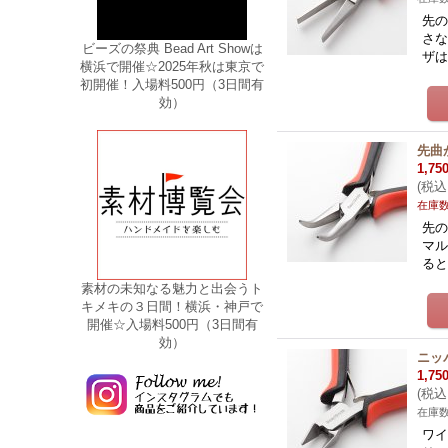
先の
さな
ビーズの祭典 Bead Art Showは
ザ
横浜で開催☆2025年秋は東京で
初開催！入場料500円（3日間有
効）
先曲
1,75
(
税込
在庫
先の
マル
る
素材の未知なる魅力と出会うト
キメキの３日間！横浜・神戸で
開催☆入場料500円（3日間有
効）
ニッ
1,75
(
税込
在庫
ワイ