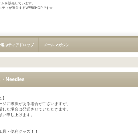
テムを販売しています。
ソサエティが運営するWEBSHOPです☆
で選ぶティアドロップ
メールマガジン
・Needles
て】
ージに破損がある場合がございますが、
断した場合は発送させていただきます。
願い申し上げます。
工具・便利グッズ！！