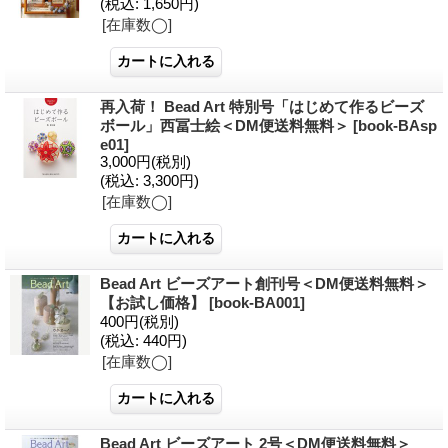
(税込
:
1,650円)
[在庫数◯]
再入荷！ Bead Art 特別号「はじめて作るビーズ
ボール」西冨士絵＜DM便送料無料＞
[book-BAsp
e01]
3,000円
(税別)
(税込
:
3,300円)
[在庫数◯]
Bead Art ビーズアート創刊号＜DM便送料無料＞
【お試し価格】
[book-BA001]
400円
(税別)
(税込
:
440円)
[在庫数◯]
Bead Art ビーズアート 2号＜DM便送料無料＞