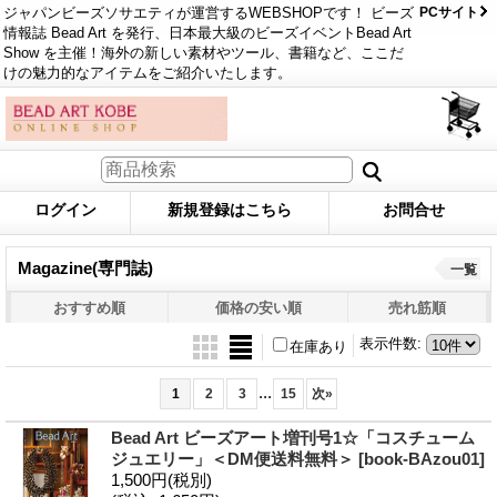
ジャパンビーズソサエティが運営するWEBSHOPです！ ビーズ
PCサイト
情報誌 Bead Art を発行、日本最大級のビーズイベントBead Art
Show を主催！海外の新しい素材やツール、書籍など、ここだ
けの魅力的なアイテムをご紹介いたします。
ログイン
新規登録はこちら
お問合せ
Magazine(専門誌)
一覧
おすすめ順
価格の安い順
売れ筋順
表示件数
:
在庫あり
...
1
2
3
15
次
»
Bead Art ビーズアート増刊号1☆「コスチューム
ジュエリー」＜DM便送料無料＞
[book-BAzou01]
1,500円
(税別)