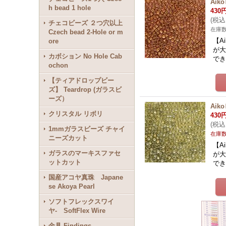
Ai
h bead 1 hole
430
(
税込
チェコビーズ ２つ穴以上
在庫
Czech bead 2-Hole or m
【A
ore
が
カボション No Hole Cab
でき
ochon
【ティアドロップビー
ズ】 Teardrop (ガラスビ
ーズ）
Ai
クリスタル リボリ
430
(
税込
1mmガラスビーズ チャイ
在庫
ニーズカット
【A
ガラスのマーキスファセ
が
ットカット
でき
国産アコヤ真珠 Japane
se Akoya Pearl
ソフトフレックスワイ
ヤ- SoftFlex Wire
金具 Findings