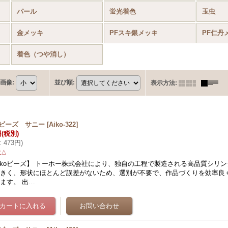
パール
蛍光着色
玉虫
金メッキ
PFスキ銀メッキ
PF仁丹
着色（つや消し）
画像
:
並び順
:
表示方法
:
koビーズ サニー
[
Aiko-322
]
円
(税別)
:
473円
)
数△
ikoビーズ】 トーホー株式会社により、独自の工程で製造される高品質シリン
大きく、形状にほとんど誤差がないため、選別が不要で、作品づくりを効率良
ます。 出…