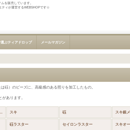
テムを販売しています。
ソサエティが運営するWEBSHOPです☆
で選ぶティアドロップ
メールマガジン
または砡）のビーズに、高級感のある照りを加工したもの。
とがあります。
ズ Aikoビーズ (全商品)
スキ
砡
スキ銀
砡ラスター
セイロンラスター
スキオ