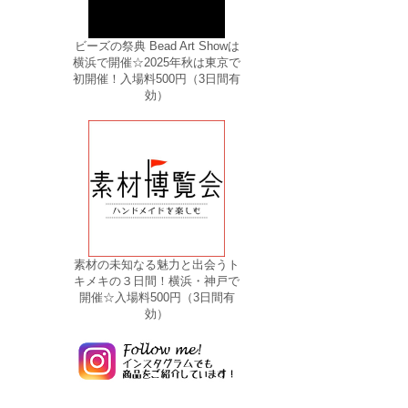
ビーズの祭典 Bead Art Showは
横浜で開催☆2025年秋は東京で
初開催！入場料500円（3日間有
効）
素材の未知なる魅力と出会うト
キメキの３日間！横浜・神戸で
開催☆入場料500円（3日間有
効）