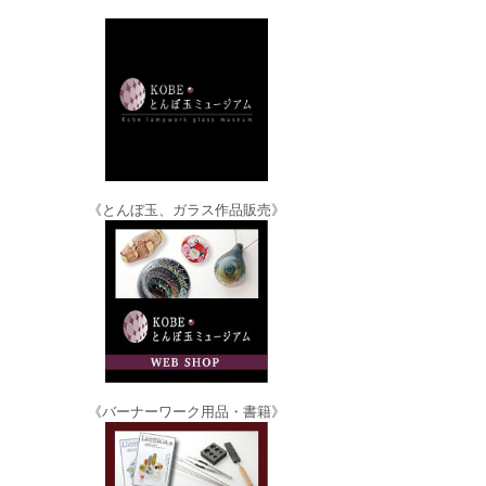
《とんぼ玉、ガラス作品販売》
《バーナーワーク用品・書籍》