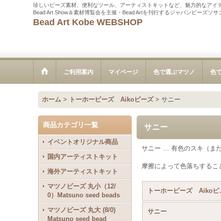
珍しいビーズ素材、便利なツール、アーティストキットなど、魅力的なアイ
Bead Art Show＆素材博覧会を主催・Bead Artを刊行するジャパンビーズ
Bead Art Kobe WEBSHOP
ご利用案内
マイページ
色で選ぶマツノ
色
ホーム
>
トーホービーズ Aikoビーズ
>
サニー
商品カテゴリ一覧
サニー
イベントオリジナル商品
サニー … 有色のスキ（
国内アーティストキット
摩擦によって色落ちするこ
海外アーティストキット
マツノビーズ 丸小（12/
トーホービー
0）Matsuno seed beads
マツノビーズ 丸大 (8/0)
サニー
Matsuno seed bead