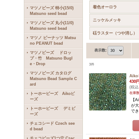
着色オーロラ
マツノビーズ 特小(15/0)
Matsuno seed bead
ニッケルメッキ
マツノビーズ 丸小(11/0)
Matsuno seed bead
砡ラスター（つや消し）
マツノ ピーナッツ Matsu
no PEANUT bead
表示数
:
マツノビーズ ドロッ
プ・竹 Matsuno Bugl
e・Drop
3
件
マツノビーズ カタログ
Ai
Matsuno Bead Sample C
430
ard
(
税込
在庫
トーホービーズ Aikoビ
ーズ
【A
が
トーホービーズ デミビ
でき
ーズ
チェコシード Czech see
d bead
チェコビーズ1つ穴 Czec