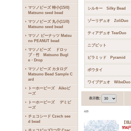
マツノビーズ 特小(15/0)
シルキー Silky Bead
Matsuno seed bead
ゾーリデュオ ZoliDuo
マツノビーズ 丸小(11/0)
Matsuno seed bead
ティアデュオ TearDuo
マツノ ピーナッツ Matsu
no PEANUT bead
ニブビット
マツノビーズ ドロッ
プ・竹 Matsuno Bugl
ピラミッド Pyramid
e・Drop
マツノビーズ カタログ
ボウタイ
Matsuno Bead Sample C
ard
ワイブデュオ WibeDuo
トーホービーズ Aikoビ
ーズ
表示数
:
トーホービーズ デミビ
ーズ
4
件
チェコシード Czech see
d bead
【現
956
チェコビーズ1つ穴 Czec