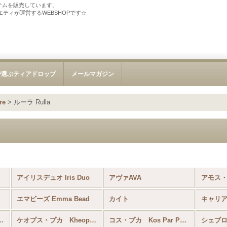
テムを販売しています。
ソサエティが運営するWEBSHOPです☆
で選ぶティアドロップ
メールマガジン
re
>
ルーラ Rulla
アイリスデュオ Iris Duo
アヴァAVA
エマビーズ Emma Bead
カイト
キャリア 
rescent CzechMates®
ケオプス・プカ Kheops® Par Puca®
コス・プカ Kos Par Puka