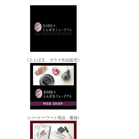
《とんぼ玉、ガラス作品販売》
《バーナーワーク用品・書籍》