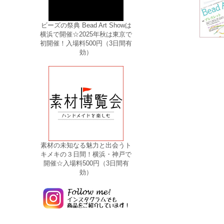
ビーズの祭典 Bead Art Showは
横浜で開催☆2025年秋は東京で
初開催！入場料500円（3日間有
効）
素材の未知なる魅力と出会うト
キメキの３日間！横浜・神戸で
開催☆入場料500円（3日間有
効）