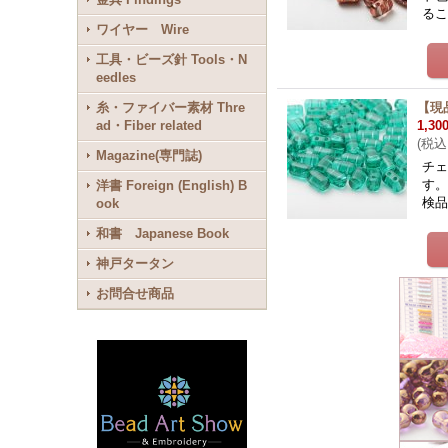
る
ワイヤー Wire
工具・ビーズ針 Tools・N
eedles
糸・ファイバー素材 Thre
【現
ad・Fiber related
1,30
(
税込
Magazine(専門誌)
チェ
す。
洋書 Foreign (English) B
検
ook
和書 Japanese Book
神戸タータン
お問合せ商品