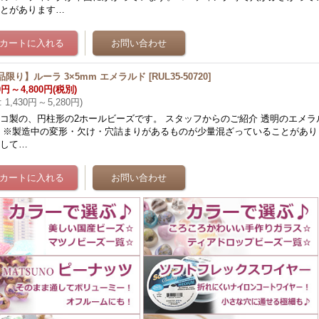
ことがあります…
品限り】ルーラ 3×5mm エメラルド
[
RUL35-50720
]
0円
～
4,800円
(税別)
:
1,430円
～
5,280円
)
コ製の、円柱形の2ホールビーズです。 スタッフからのご紹介 透明のエメラ
 ※製造中の変形・欠け・穴詰まりがあるものが少量混ざっていることがあり
品して…