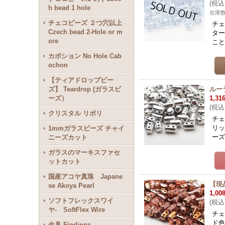
(
税込
h bead 1 hole
在庫数
チェコビーズ ２つ穴以上
チェ
Czech bead 2-Hole or m
タ
ore
こ
カボション No Hole Cab
ochon
【ティアドロップビー
ズ】 Teardrop (ガラスビ
ルー
ーズ）
1,31
(
税込
クリスタル リボリ
チェ
リ
1mmガラスビーズ チャイ
ー
ニーズカット
ガラスのマーキスファセ
ットカット
国産アコヤ真珠 Japane
【現
se Akoya Pearl
1,00
ソフトフレックスワイ
(
税込
ヤ- SoftFlex Wire
チェ
ド
金具 Findings