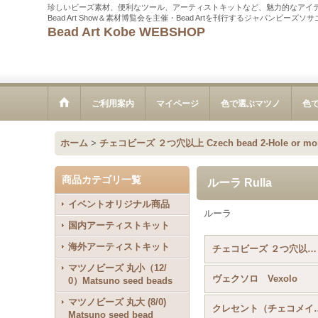
珍しいビーズ素材、便利なツール、アーティストキットなど、魅力的なアイ
Bead Art Show＆素材博覧会を主催・Bead Artを刊行するジャパンビーズ
Bead Art Kobe WEBSHOP
ご利用案内
マイページ
色で選ぶマツノ
色
ホーム
>
チェコビーズ ２つ穴以上 Czech bead 2-Hole or mo
商品カテゴリ一覧
ルーラ Rulla
イベントオリジナル商品
ルーラ
国内アーティストキット
海外アーティストキット
チェコビーズ ２つ穴以上 Czech bead 2-Hole or more (全商品)
マツノビーズ 丸小（12/
ヴェクソロ Vexolo
0）Matsuno seed beads
マツノビーズ 丸大 (8/0)
クレセント（チェコメイト） C
Matsuno seed bead