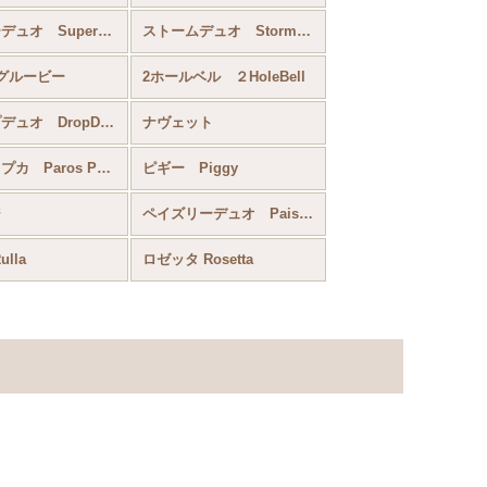
スーパーデュオ SuperDuo
ストームデュオ StormDuo
グルービー
2ホールベル ２HoleBell
ドロップデュオ DropDuo
ナヴェット
パロス・プカ Paros Par Puca
ピギー Piggy
ジ
ペイズリーデュオ Paisely Duo
lla
ロゼッタ Rosetta