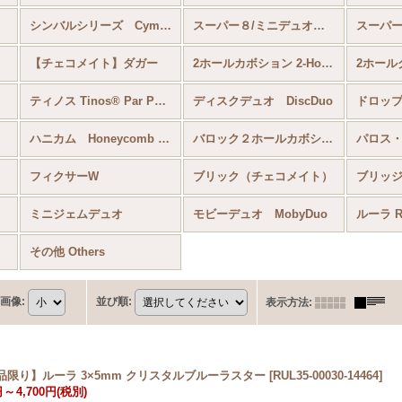
シンバルシリーズ Cymbal
スーパー８/ミニデュオ Super8/MiniDuo
【チェコメイト】ダガー
2ホールカボション 2-Hole Cabochon
2ホール
ティノス Tinos® Par Puca®
ディスクデュオ DiscDuo
ハニカム Honeycomb Bead
バロック２ホールカボション
フィクサーW
ブリック（チェコメイト）
ブリッ
ミニジェムデュオ
モビーデュオ MobyDuo
ルーラ Ru
その他 Others
画像
:
並び順
:
表示方法
:
品限り】ルーラ 3×5mm クリスタルブルーラスター
[
RUL35-00030-14464
]
円
～
4,700円
(税別)