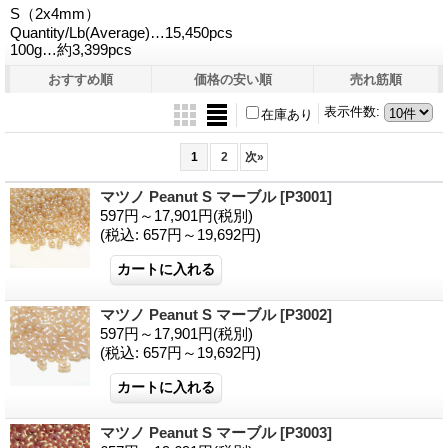
S（2x4mm）
Quantity/Lb(Average)…15,450pcs
100g…約3,399pcs
おすすめ順
価格の安い順
売れ筋順
表示件数
:
在庫あり
1
2
次
»
マツノ Peanut S マーブル
[P3001]
597円～17,901円
(税別)
(税込
:
657円～19,692円)
マツノ Peanut S マーブル
[P3002]
597円～17,901円
(税別)
(税込
:
657円～19,692円)
マツノ Peanut S マーブル
[P3003]