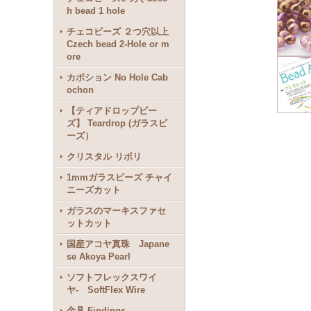
h bead 1 hole
チェコビーズ ２つ穴以上
Czech bead 2-Hole or m
ore
カボション No Hole Cab
ochon
【ティアドロップビー
ズ】 Teardrop (ガラスビ
ーズ）
クリスタル リボリ
1mmガラスビーズ チャイ
ニーズカット
ガラスのマーキスファセ
ットカット
国産アコヤ真珠 Japane
se Akoya Pearl
ソフトフレックスワイ
ヤ- SoftFlex Wire
金具 Findings