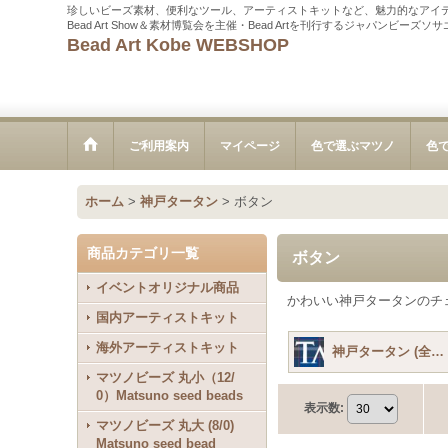
珍しいビーズ素材、便利なツール、アーティストキットなど、魅力的なアイ
Bead Art Show＆素材博覧会を主催・Bead Artを刊行するジャパンビーズ
Bead Art Kobe WEBSHOP
ご利用案内
マイページ
色で選ぶマツノ
色
ホーム
>
神戸タータン
>
ボタン
商品カテゴリ一覧
ボタン
イベントオリジナル商品
かわいい神戸タータンのチ
国内アーティストキット
海外アーティストキット
神戸タータン (全商品)
マツノビーズ 丸小（12/
0）Matsuno seed beads
表示数
:
マツノビーズ 丸大 (8/0)
Matsuno seed bead