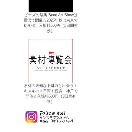
ビーズの祭典 Bead Art Showは
横浜で開催☆2025年秋は東京で
初開催！入場料500円（3日間有
効）
素材の未知なる魅力と出会うト
キメキの３日間！横浜・神戸で
開催☆入場料500円（3日間有
効）