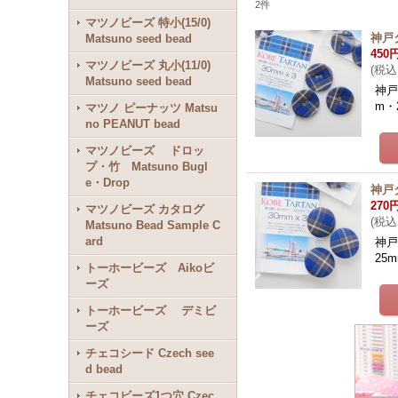
2
件
マツノビーズ 特小(15/0)
神戸
Matsuno seed bead
450
マツノビーズ 丸小(11/0)
(
税込
Matsuno seed bead
神戸
m・
マツノ ピーナッツ Matsu
no PEANUT bead
マツノビーズ ドロッ
プ・竹 Matsuno Bugl
e・Drop
神戸
270
マツノビーズ カタログ
(
税込
Matsuno Bead Sample C
ard
神戸
25
トーホービーズ Aikoビ
ーズ
トーホービーズ デミビ
ーズ
チェコシード Czech see
d bead
チェコビーズ1つ穴 Czec