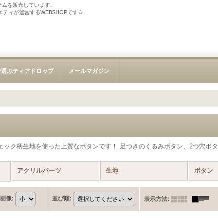
テムを販売しています。
ソサエティが運営するWEBSHOPです☆
で選ぶティアドロップ
メールマガジン
ェック柄生地を使った上質なボタンです！ 足つきのくるみボタン、2つ穴ボ
アクリルパーツ
生地
ボタン
画像
:
並び順
:
表示方法
: