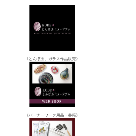
《とんぼ玉、ガラス作品販売》
《バーナーワーク用品・書籍》