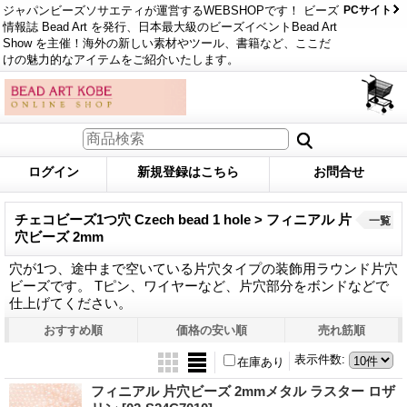
ジャパンビーズソサエティが運営するWEBSHOPです！ ビーズ
PCサイト
情報誌 Bead Art を発行、日本最大級のビーズイベントBead Art
Show を主催！海外の新しい素材やツール、書籍など、ここだ
けの魅力的なアイテムをご紹介いたします。
ログイン
新規登録はこちら
お問合せ
チェコビーズ1つ穴 Czech bead 1 hole > フィニアル 片
一覧
穴ビーズ 2mm
穴が1つ、途中まで空いている片穴タイプの装飾用ラウンド片穴
ビーズです。 Tピン、ワイヤーなど、片穴部分をボンドなどで
仕上げてください。
おすすめ順
価格の安い順
売れ筋順
表示件数
:
在庫あり
フィニアル 片穴ビーズ 2mmメタル ラスター ロザ