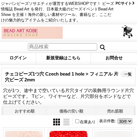
ジャパンビーズソサエティが運営するWEBSHOPです！ ビーズ
PCサイト
情報誌 Bead Art を発行、日本最大級のビーズイベントBead Art
Show を主催！海外の新しい素材やツール、書籍など、ここだ
けの魅力的なアイテムをご紹介いたします。
ログイン
新規登録はこちら
お問合せ
チェコビーズ1つ穴 Czech bead 1 hole > フィニアル 片
一覧
穴ビーズ 2mm
穴が1つ、途中まで空いている片穴タイプの装飾用ラウンド片穴
ビーズです。 Tピン、ワイヤーなど、片穴部分をボンドなどで
仕上げてください。
おすすめ順
価格の安い順
売れ筋順
表示件数
:
在庫あり