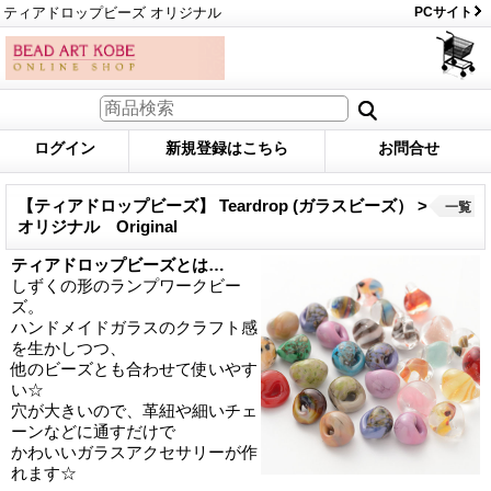
ティアドロップビーズ オリジナル
PCサイト
ログイン
新規登録はこちら
お問合せ
【ティアドロップビーズ】 Teardrop (ガラスビーズ） >
一覧
オリジナル Original
ティアドロップビーズとは…
しずくの形のランプワークビー
ズ。
ハンドメイドガラスのクラフト感
を生かしつつ、
他のビーズとも合わせて使いやす
い☆
穴が大きいので、革紐や細いチェ
ーンなどに通すだけで
かわいいガラスアクセサリーが作
れます☆