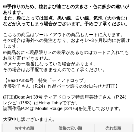
※手作りのため、粒および連ごとの大きさ・色に多少の違いが
あります。
また、粒によっては黒点、黒い線、白い線、気泡（大小含む）
などが入ってしまう場合がございます。予めご了承ください。
こちらの商品はソールドアウトの商品もカートに入ります。
その場合は海外への発注となり、およそ1〜3ヶ月以内にお届け
します。
※商品名に＜現品限り＞の表示があるものはカートに入れても
お取り寄せできません。
※メーカー廃番になっている場合があります。
その場合はお手配できませんのでご了承ください。
【Bead Art39号 特集「ティアドロップ」
岸美砂子さん（P.24）作品パーツ誤りのお知らせと訂正】
(訂正)Bead Art 39号 ティアドロップ特集岸美砂子さん（P.24）
レシピ（P.93）はHotsy Totsyですが、
誌面作品P.24は Moulin Rouge [22476]を使用しております。
大変申し訳ございません。
おすすめ順
価格の安い順
売れ筋順