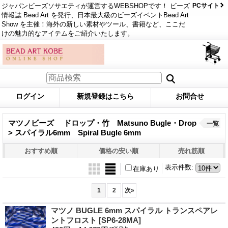
ジャパンビーズソサエティが運営するWEBSHOPです！ ビーズ
PCサイト
情報誌 Bead Art を発行、日本最大級のビーズイベントBead Art
Show を主催！海外の新しい素材やツール、書籍など、ここだ
けの魅力的なアイテムをご紹介いたします。
ログイン
新規登録はこちら
お問合せ
マツノビーズ ドロップ・竹 Matsuno Bugle・Drop
一覧
> スパイラル6mm Spiral Bugle 6mm
おすすめ順
価格の安い順
売れ筋順
表示件数
:
在庫あり
1
2
次
»
マツノ BUGLE 6mm スパイラル トランスペアレ
ントフロスト
[SP6-28MA]