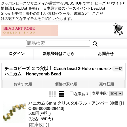
ジャパンビーズソサエティが運営するWEBSHOPです！ ビーズ
PCサイト
情報誌 Bead Art を発行、日本最大級のビーズイベントBead Art
Show を主催！海外の新しい素材やツール、書籍など、ここだ
けの魅力的なアイテムをご紹介いたします。
ログイン
新規登録はこちら
お問合せ
チェコビーズ ２つ穴以上 Czech bead 2-Hole or more >
一覧
ハニカム Honeycomb Bead
おすすめ順
価格の安い順
売れ筋順
表示件数
:
在庫あり
ハニカム 6mm クリスタルフル・アンバー 30個
[H
C-06-00030-26440]
500円
(税別)
(税込
:
550円)
[在庫数◯]