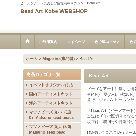
ビーズをアートに楽しむ情報満載マガジン Bead Art
Bead Art Kobe WEBSHOP
ご利用案内
マイページ
色で選ぶマツノ
色
ホーム
>
Magazine(専門誌)
>
Bead Art
商品カテゴリ一覧
Bead Art
イベントオリジナル商品
ビーズをアートに楽しむ情報満
国内アーティストキット
春(4月)、夏(7月)、秋(10月
発行：ジャパンビーズソサ
海外アーティストキット
「Bead Art（ビーズ
マツノビーズ 丸小（12/
当誌は10年の区切りとなる
0）Matsuno seed beads
現在は、増刊号や特別号な
マツノビーズ 丸大 (8/0)
Matsuno seed bead
DM便はクロネコゆうメー