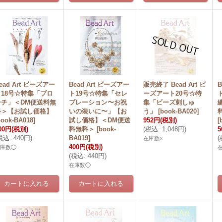
ead Art ビーズアー
Bead Art ビーズアー
販売終了 Bead Art ビ
B
ト18号☆特集「ブロ
ト19号☆特集「セレ
ーズアート20号☆特
ーチ」＜DM便送料無
ブレーション〜お祝
集「ビーズ刺しゅ
料＞【お試し価格】
いの装いに〜」【お
う」
[
book-BA020
]
book-BA018
]
試し価格】＜DM便送
952円
(税別)
[
00円
(税別)
料無料＞
[
book-
(
税込
:
1,048円
)
5
税込
:
440円
)
BA019
]
(
在庫数×
400円
(税別)
在庫数◯
(
税込
:
440円
)
在庫数◯