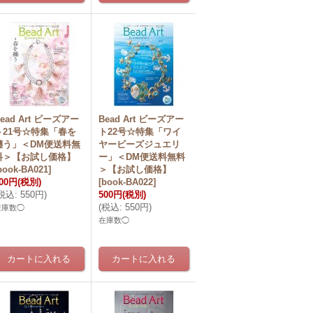
ead Art ビーズアー
Bead Art ビーズアー
ト21号☆特集「春を
ト22号☆特集「ワイ
纏う」＜DM便送料無
ヤービーズジュエリ
料＞【お試し価格】
ー」＜DM便送料無料
book-BA021
]
＞【お試し価格】
00円
(税別)
[
book-BA022
]
税込
:
550円
)
500円
(税別)
(
税込
:
550円
)
在庫数◯
在庫数◯