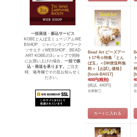
一括発送・振込サービス
KOBEとんぼ玉ミュージアムWE
BSHOP、ジャパンランプワーク
ソサエティWEBSHOP、BEAD
Bead Art ビーズアー
B
ART KOBEの3ショップで同時
ト17号☆特集「とん
にお買い上げの場合、
一括で振
ぼ玉」＜DM便送料無
込・発送を承ります。
ご注文
料＞【お試し価格】
時、備考欄でその旨お知らせく
[
book-BA017
]
[
ださい。
400円
(税別)
4
(
税込
:
440円
)
(
在庫数◯