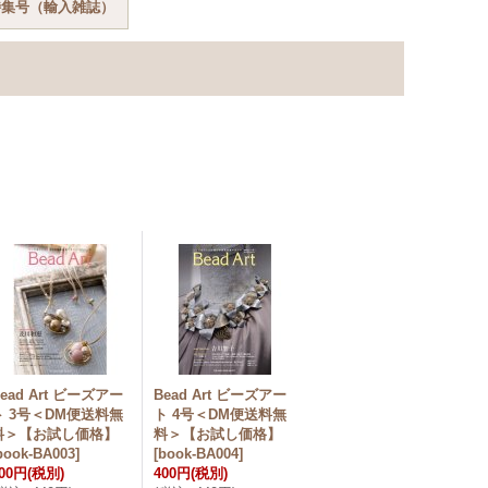
特集号（輸入雑誌）
ead Art ビーズアー
Bead Art ビーズアー
ト 3号＜DM便送料無
ト 4号＜DM便送料無
料＞【お試し価格】
料＞【お試し価格】
book-BA003
]
[
book-BA004
]
00円
(税別)
400円
(税別)