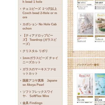
h bead 1 hole
チェコビーズ ２つ穴以上
Czech bead 2-Hole or m
ore
カボション No Hole Cab
ochon
【ティアドロップビー
ズ】 Teardrop (ガラスビ
ーズ）
クリスタル リボリ
1mmガラスビーズ チャイ
ニーズカット
ガラスのマーキスファセ
ットカット
国産アコヤ真珠 Japane
se Akoya Pearl
ソフトフレックスワイ
ヤ- SoftFlex Wire
金具 Findings