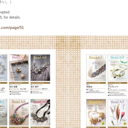
さい。）
cepted.
 for details.
e.com/page/51