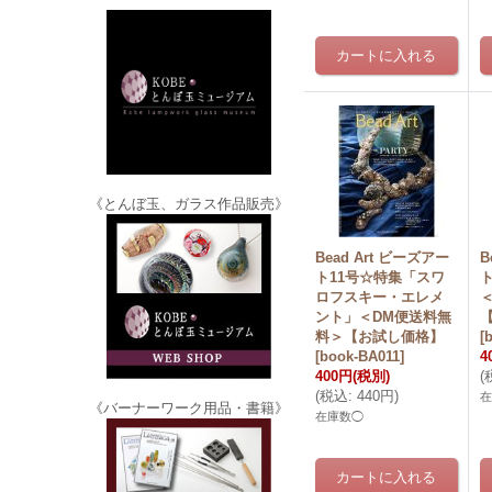
《とんぼ玉、ガラス作品販売》
Bead Art ビーズアー
B
ト11号☆特集「スワ
ロフスキー・エレメ
ント」＜DM便送料無
料＞【お試し価格】
[
[
book-BA011
]
4
400円
(税別)
(
(
税込
:
440円
)
《バーナーワーク用品・書籍》
在庫数◯