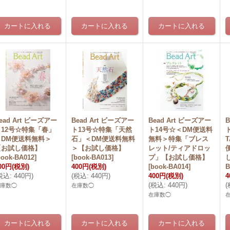
ead Art ビーズアー
Bead Art ビーズアー
Bead Art ビーズアー
B
ト12号☆特集「春」
ト13号☆特集「天然
ト14号☆＜DM便送料
＜DM便送料無料＞
石」＜DM便送料無料
無料＞特集「ブレス
【お試し価格】
＞【お試し価格】
レット/ティアドロッ
book-BA012
]
[
book-BA013
]
プ」【お試し価格】
00円
(税別)
400円
(税別)
[
book-BA014
]
B
税込
:
440円
)
(
税込
:
440円
)
400円
(税別)
4
(
税込
:
440円
)
(
在庫数◯
在庫数◯
在庫数◯