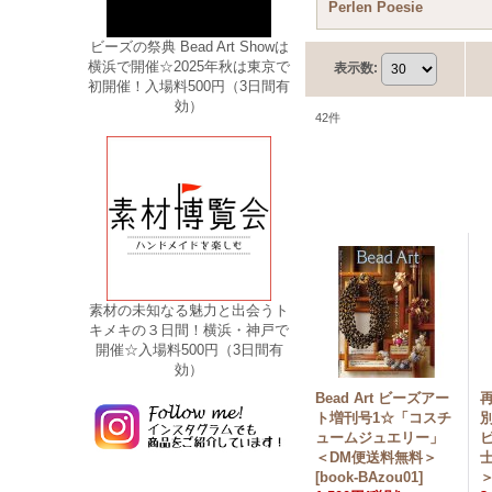
Perlen Poesie
ビーズの祭典 Bead Art Showは
横浜で開催☆2025年秋は東京で
表示数
:
初開催！入場料500円（3日間有
効）
42
件
素材の未知なる魅力と出会うト
キメキの３日間！横浜・神戸で
開催☆入場料500円（3日間有
効）
Bead Art ビーズアー
再
ト増刊号1☆「コスチ
ュームジュエリー」
＜DM便送料無料＞
[
book-BAzou01
]