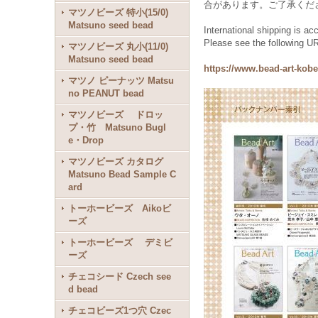
合があります。ご了承くだ
マツノビーズ 特小(15/0)
Matsuno seed bead
International shipping is ac
Please see the following URL
マツノビーズ 丸小(11/0)
Matsuno seed bead
https://www.bead-art-kob
マツノ ピーナッツ Matsu
no PEANUT bead
マツノビーズ ドロッ
プ・竹 Matsuno Bugl
e・Drop
マツノビーズ カタログ
Matsuno Bead Sample C
ard
トーホービーズ Aikoビ
ーズ
トーホービーズ デミビ
ーズ
チェコシード Czech see
d bead
チェコビーズ1つ穴 Czec