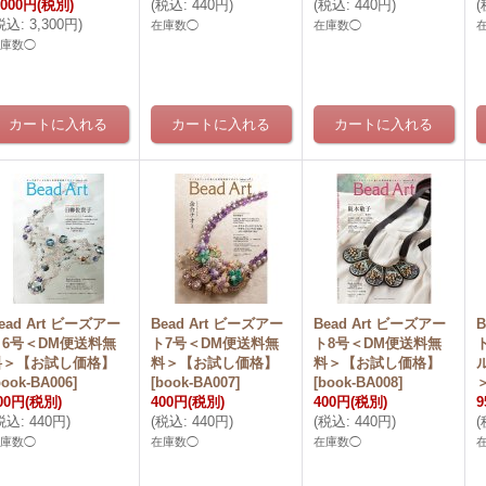
,000円
(税別)
(
税込
:
440円
)
(
税込
:
440円
)
(
税込
:
3,300円
)
在庫数◯
在庫数◯
在庫数◯
ead Art ビーズアー
Bead Art ビーズアー
Bead Art ビーズアー
B
ト6号＜DM便送料無
ト7号＜DM便送料無
ト8号＜DM便送料無
料＞【お試し価格】
料＞【お試し価格】
料＞【お試し価格】
book-BA006
]
[
book-BA007
]
[
book-BA008
]
00円
(税別)
400円
(税別)
400円
(税別)
9
税込
:
440円
)
(
税込
:
440円
)
(
税込
:
440円
)
(
在庫数◯
在庫数◯
在庫数◯