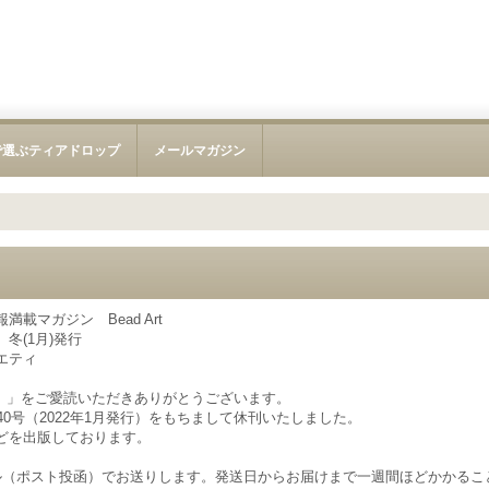
で選ぶティアドロップ
メールマガジン
載マガジン Bead Art
)、冬(1月)発行
エティ
アート）」をご愛読いただきありがとうございます。
40号（2022年1月発行）をもちまして休刊いたしました。
どを出版しております。
ル（ポスト投函）でお送りします。発送日からお届けまで一週間ほどかかるこ