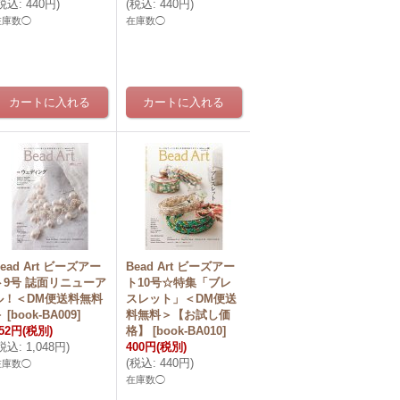
税込
:
440円
)
(
税込
:
440円
)
在庫数◯
在庫数◯
ead Art ビーズアー
Bead Art ビーズアー
ト9号 誌面リニューア
ト10号☆特集「ブレ
ル！＜DM便送料無料
スレット」＜DM便送
＞
[
book-BA009
]
料無料＞【お試し価
52円
(税別)
格】
[
book-BA010
]
税込
:
1,048円
)
400円
(税別)
(
税込
:
440円
)
在庫数◯
在庫数◯