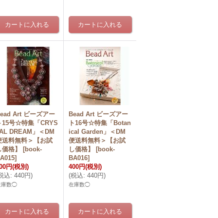
ead Art ビーズアー
Bead Art ビーズアー
ト15号☆特集「CRYS
ト16号☆特集「Botan
TAL DREAM」＜DM
ical Garden」＜DM
便送料無料＞【お試
便送料無料＞【お試
し価格】
[
book-
し価格】
[
book-
A015
]
BA016
]
00円
(税別)
400円
(税別)
税込
:
440円
)
(
税込
:
440円
)
在庫数◯
在庫数◯