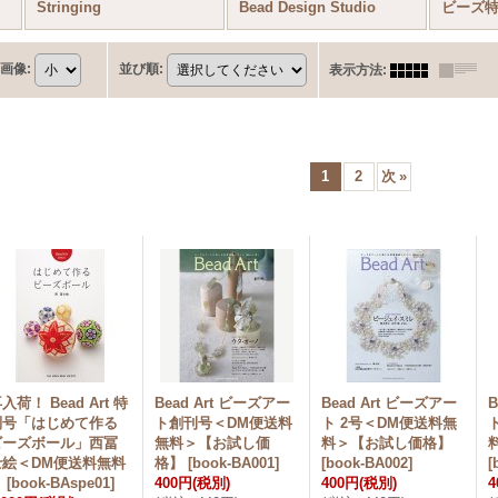
Stringing
Bead Design Studio
ビーズ
画像
:
並び順
:
表示方法
:
1
2
次
»
入荷！ Bead Art 特
Bead Art ビーズアー
Bead Art ビーズアー
B
別号「はじめて作る
ト創刊号＜DM便送料
ト 2号＜DM便送料無
ビーズボール」西冨
無料＞【お試し価
料＞【お試し価格】
士絵＜DM便送料無料
格】
[
book-BA001
]
[
book-BA002
]
[
＞
[
book-BAspe01
]
400円
(税別)
400円
(税別)
4