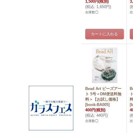
1,500円
(税別)
3
(
税込
:
1,650円
)
(
在庫数◯
Bead Art ビーズアー
B
ト 5号＜DM便送料無
料＞【お試し価格】
[
book-BA005
]
[
400円
(税別)
4
(
税込
:
440円
)
(
在庫数◯