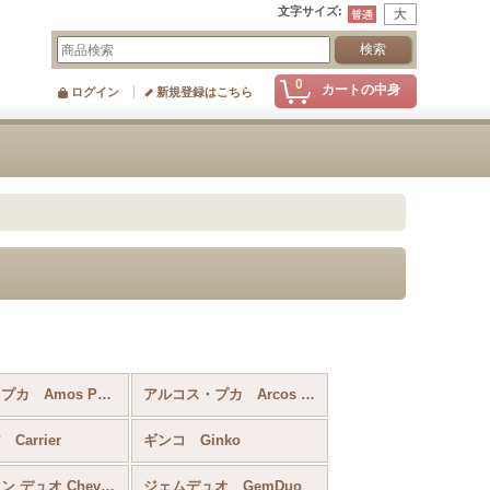
文字サイズ
:
0
カートの中身
ログイン
新規登録はこちら
アモス・プカ Amos Par Puca
アルコス・プカ Arcos Par Puca
Carrier
ギンコ Ginko
シェブロン デュオ Chevron Duo
ジェムデュオ GemDuo