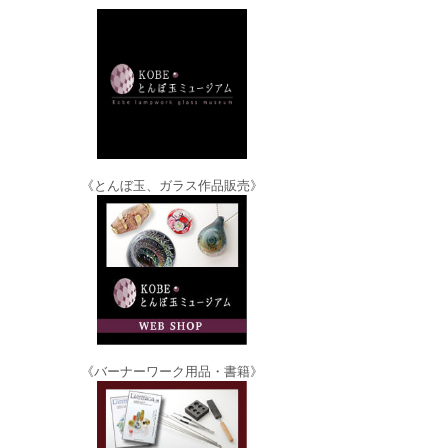
《とんぼ玉、ガラス作品販売》
《バーナーワーク用品・書籍》