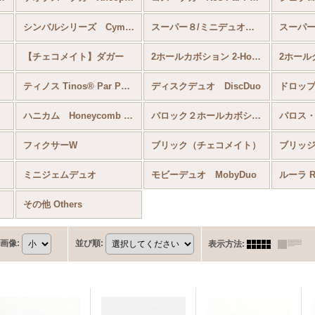
シンバルシリーズ Cymbal
スーパー８/ミニデュオ Super8/MiniDuo
【チェコメイト】ダガー
2ホールカボション 2-Hole Cabochon
2ホール
ティノス Tinos® Par Puca®
ディスクデュオ DiscDuo
ハニカム Honeycomb Bead
バロック２ホールカボション
フィクサーW
ブリック（チェコメイト）
ブリッ
ミニジェムデュオ
モビーデュオ MobyDuo
ルーラ Ru
その他 Others
画像
:
並び順
:
表示方法
: