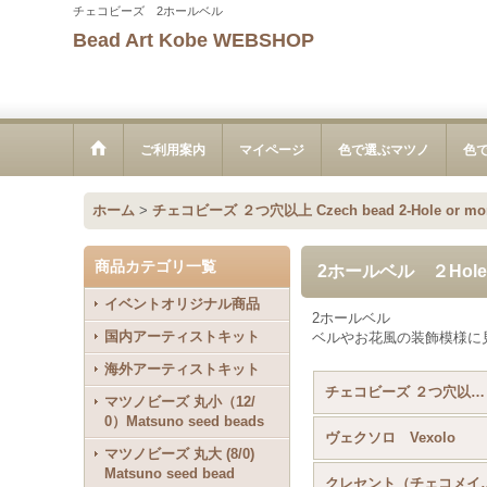
チェコビーズ 2ホールベル
Bead Art Kobe WEBSHOP
ご利用案内
マイページ
色で選ぶマツノ
色
ホーム
>
チェコビーズ ２つ穴以上 Czech bead 2-Hole or mo
商品カテゴリ一覧
2ホールベル ２HoleB
イベントオリジナル商品
2ホールベル
国内アーティストキット
ベルやお花風の装飾模様に
海外アーティストキット
チェコビーズ ２つ穴以上 Czech bead 2-Hole or more (全商品)
マツノビーズ 丸小（12/
0）Matsuno seed beads
ヴェクソロ Vexolo
マツノビーズ 丸大 (8/0)
Matsuno seed bead
クレセント（チェコメイト） C