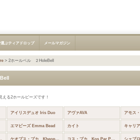
で選ぶティアドロップ
メールマガジン
re
>
2ホールベル ２HoleBell
ell
見える2ホールビーズです！
アイリスデュオ Iris Duo
アヴァAVA
エマビーズ Emma Bead
カイト
キャリア 
rescent CzechMates®
ケオプス・プカ Kheops® Par Puca®
コス・プカ Kos Par Puka