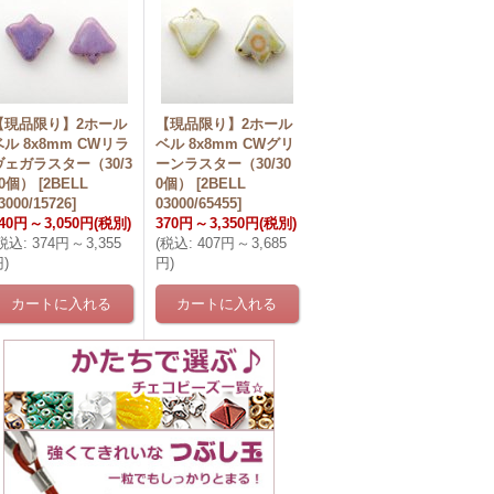
【現品限り】2ホール
【現品限り】2ホール
ベル 8x8mm CWリラ
ベル 8x8mm CWグリ
ヴェガラスター（30/3
ーンラスター（30/30
00個）
[
2BELL
0個）
[
2BELL
3000/15726
]
03000/65455
]
40円
～
3,050円
(税別)
370円
～
3,350円
(税別)
税込
:
374円
～
3,355
(
税込
:
407円
～
3,685
円
)
円
)