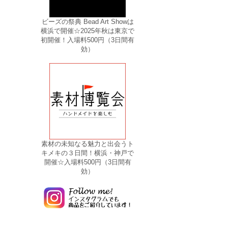
ビーズの祭典 Bead Art Showは
横浜で開催☆2025年秋は東京で
初開催！入場料500円（3日間有
効）
素材の未知なる魅力と出会うト
キメキの３日間！横浜・神戸で
開催☆入場料500円（3日間有
効）