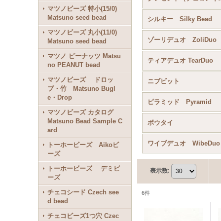
マツノビーズ 特小(15/0)
Matsuno seed bead
シルキー Silky Bead
マツノビーズ 丸小(11/0)
ゾーリデュオ ZoliDuo
Matsuno seed bead
マツノ ピーナッツ Matsu
ティアデュオ TearDuo
no PEANUT bead
マツノビーズ ドロッ
ニブビット
プ・竹 Matsuno Bugl
e・Drop
ピラミッド Pyramid
マツノビーズ カタログ
Matsuno Bead Sample C
ボウタイ
ard
ワイブデュオ WibeDuo
トーホービーズ Aikoビ
ーズ
トーホービーズ デミビ
表示数
:
ーズ
チェコシード Czech see
6
件
d bead
チェコビーズ1つ穴 Czec