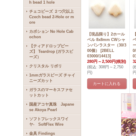
h bead 1 hole
チェコビーズ ２つ穴以上
Czech bead 2-Hole or m
ore
カボション No Hole Cab
【現品限り】2ホール
ochon
ベル 8x8mm CWシャ
ベ
ンパンラスター（30/3
【ティアドロップビー
00個）
[
2BELL
0
ズ】 Teardrop (ガラスビ
03000/14413
]
0
ーズ）
280円
～
2,500円
(税別)
3
クリスタル リボリ
(
税込
:
308円
～
2,750
(
円
)
1mmガラスビーズ チャイ
ニーズカット
ガラスのマーキスファセ
ットカット
国産アコヤ真珠 Japane
se Akoya Pearl
ソフトフレックスワイ
ヤ- SoftFlex Wire
金具 Findings