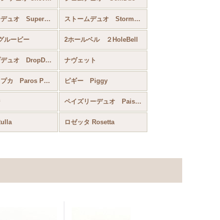
スーパーデュオ SuperDuo
ストームデュオ StormDuo
グルービー
2ホールベル ２HoleBell
ドロップデュオ DropDuo
ナヴェット
パロス・プカ Paros Par Puca
ピギー Piggy
ジ
ペイズリーデュオ Paisely Duo
lla
ロゼッタ Rosetta