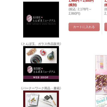
1,980円
～
2,600円
1
(税別)
(
(
税込
:
2,178円
～
(
2,860円
)
2
《とんぼ玉、ガラス作品販売》
《バーナーワーク用品・書籍》