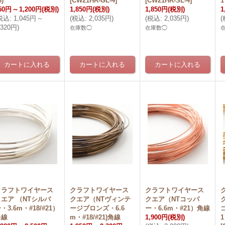
8)
[
CW21HR-GL-4
]
[
CW21HR-SL-4
]
50円
～
1,200円
(税別)
1,850円
(税別)
1,850円
(税別)
1
税込
:
1,045円
～
(
税込
:
2,035円
)
(
税込
:
2,035円
)
(
,320円
)
在庫数◯
在庫数◯
クラフトワイヤース
クラフトワイヤース
クラフトワイヤース
クエア （NTシルバ
クエア（NTヴィンテ
クエア（NTコッパ
・3.6m・#18/#21）
ージブロンズ・6.6
ー・6.6m・#21）角線
角線
m・#18/#21)角線
1,900円
(税別)