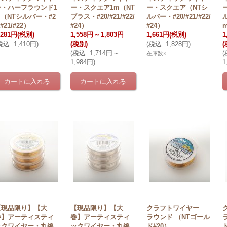
ー・ハーフラウンド1
ー・スクエア1m（NT
ー・スクエア（NTシ
m（NTシルバー・#2
ブラス・#20/#21/#22/
ルバー・#20/#21/#22/
ル
/#21/#22）
#24）
#24）
,281円
(税別)
1,558円
～
1,803円
1,661円
(税別)
1
税込
:
1,410円
)
(税別)
(
税込
:
1,828円
)
(
(
税込
:
1,714円
～
(
在庫数×
1,984円
)
1
【現品限り】【大
【現品限り】【大
クラフトワイヤー
巻】アーティスティ
巻】アーティスティ
ラウンド （NTゴール
ックワイヤー・丸線
ックワイヤー・丸線
ド#20）
ド