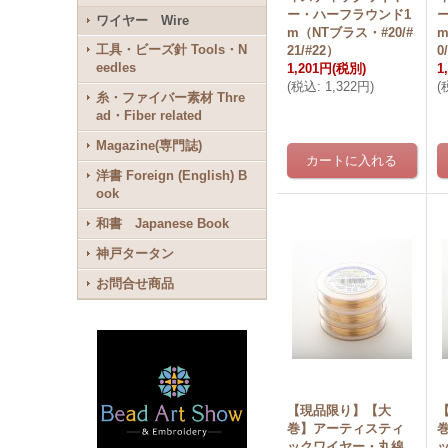
ー・ハーフラウンド1
ワイヤー Wire
m（NTブラス・#20/#
工具・ビーズ針 Tools・N
21/#22）
0
eedles
1,201円
(税別)
1
(
税込
:
1,322円
)
(
糸・ファイバー素材 Thre
ad・Fiber related
Magazine(専門誌)
洋書 Foreign (English) B
ook
和書 Japanese Book
神戸タータン
お問合せ商品
【現品限り】【大
巻】アーティスティ
ックワイヤー・丸線