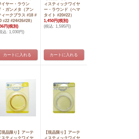
ワイヤー・ラウン
ィスティックワイヤ
ド・ガンメタ（アン
ー・ラウンド（ヘマ
ティークブラス #18 #
タイト #20#22）
0 ♯22 #24#26#28）
1,450円
(税別)
36円
(税別)
(
税込
:
1,595円
)
税込
:
1,030円
)
【現品限り】アーテ
【現品限り】アーテ
ィスティックワイヤ
ィスティックワイヤ