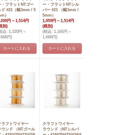
ー・フラットNTゴー
ー・フラットNTシル
ド #21（幅3mm / 5
バー #21 （幅3mm /
mm）
5mm）
,200円
～
1,514円
1,059円
～
1,514円
税別)
(税別)
税込
:
1,320円
～
(
税込
:
1,165円
～
,666円
)
1,666円
)
クラフトワイヤー
クラフトワイヤー
ラウンド （NTゴール
ラウンド（NTシルバ
・#18/#20/#22/#24/
ー・#18#20/#22/#24/#