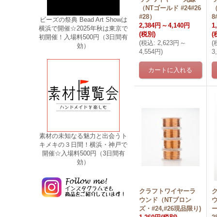
（NTゴールド #24#26
（
#28）
8
ビーズの祭典 Bead Art Showは
2,384円
～
4,140円
1
横浜で開催☆2025年秋は東京で
(税別)
(
初開催！入場料500円（3日間有
(
税込
:
2,623円
～
(
効）
4,554円
)
3
素材の未知なる魅力と出会うト
キメキの３日間！横浜・神戸で
開催☆入場料500円（3日間有
効）
クラフトワイヤーラ
ウンド（NTブロン
ズ・#24,#26現品限り)
ー