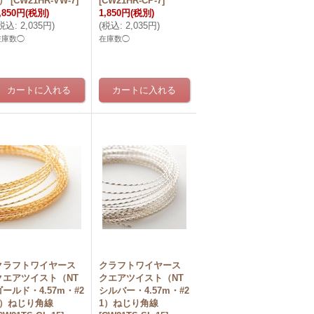
1）
[
CW21HR-VW-7
]
[
CW21HR-CP-7
]
,850円
(税別)
1,850円
(税別)
税込
:
2,035円
)
(
税込
:
2,035円
)
在庫数◯
在庫数◯
クラフトワイヤース
クラフトワイヤース
クエアツイスト（NT
クエアツイスト（NT
ゴールド・4.57m・#2
シルバー・4.57m・#2
1）ねじり角線
1）ねじり角線