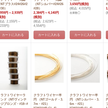
NTブラス#24#26#2
（NTシルバー#24#26
3,650円
(税別)
#
#30）
#28）
(
税込
:
4,015円
)
1
,959円
～
2,939円
2,384円
～
4,140円
(
在庫数◯
税別)
(税別)
税込
:
2,155円
～
(
税込
:
2,623円
～
,233円
)
4,554円
)
クラフトワイヤーラ
クラフトワイヤー半
クラフトワイヤー半
ウンド（NTヴィンテ
円 （NTゴールド・3.
円 （NTシルバー・3.
ジブロンズ・#18~#
7m・#21）
6m・#21）