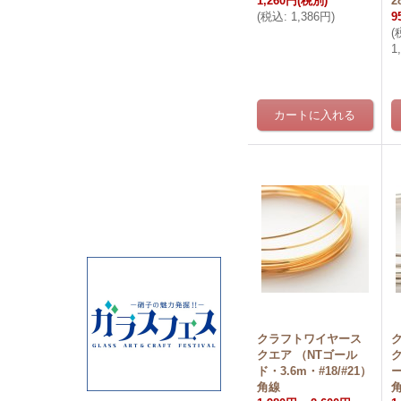
1,260円
(税別)
2
(
税込
:
1,386円
)
9
(
1
クラフトワイヤース
クエア （NTゴール
ド・3.6m・#18/#21）
ー
角線