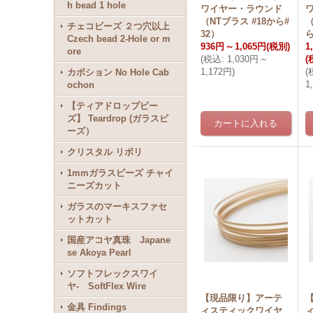
h bead 1 hole
ワイヤー・ラウンド
（NTブラス #18から#
（
チェコビーズ ２つ穴以上
32）
ら
Czech bead 2-Hole or m
936円
～
1,065円
(税別)
1
ore
(
税込
:
1,030円
～
(
1,172円
)
(
カボション No Hole Cab
1
ochon
【ティアドロップビー
ズ】 Teardrop (ガラスビ
ーズ）
クリスタル リボリ
1mmガラスビーズ チャイ
ニーズカット
ガラスのマーキスファセ
ットカット
国産アコヤ真珠 Japane
se Akoya Pearl
ソフトフレックスワイ
ヤ- SoftFlex Wire
【現品限り】アーテ
金具 Findings
ィスティックワイヤ