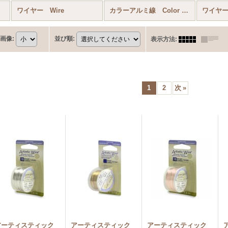
ワイヤー Wire
カラーアルミ線 Color Aluminum Wire
ワイヤ
画像
:
並び順
:
表示方法
:
1
2
次
»
アーティスティック
アーティスティック
アーティスティック