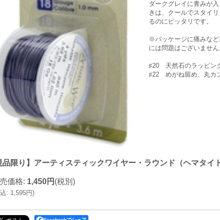
ダークグレイに青みが入
きは、クールでスタイリ
るのにピッタリです。
※パッケージに痛みなど
には問題はございません
♯20 天然石のラッピ
♯22 めがね留め、丸
現品限り】アーティスティックワイヤー・ラウンド（ヘマタイト #
売価格
:
1,450円
(税別)
込
:
1,595円
)
Facebookでシェア