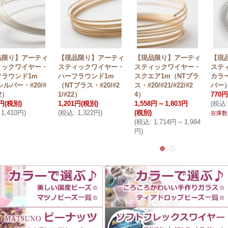
品限り】アーティ
【現品限り】アーティ
【現品限り】アーティ
【現
ィックワイヤー・
スティックワイヤー・
スティックワイヤー・
ステ
フラウンド1m
ハーフラウンド1m
スクエア1m（NTブラ
カラ
シルバー・#20/#
（NTブラス・#20/#2
ス・#20/#21/#22/#2
バー
22）
1/#22）
4）
770円
1円
(税別)
1,201円
(税別)
1,558円
～
1,803円
(
税込
:
1,410円
)
(
税込
:
1,322円
)
(税別)
在庫数
(
税込
:
1,714円
～
1,984
円
)