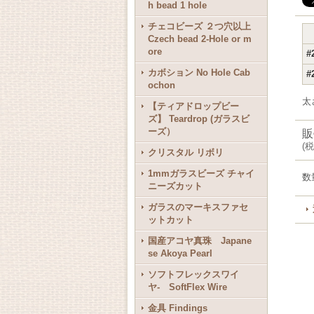
h bead 1 hole
チェコビーズ ２つ穴以上
Czech bead 2-Hole or m
ore
#
カボション No Hole Cab
#
ochon
太
【ティアドロップビー
ズ】 Teardrop (ガラスビ
ーズ）
販
(
税
クリスタル リボリ
1mmガラスビーズ チャイ
数
ニーズカット
ガラスのマーキスファセ
ットカット
国産アコヤ真珠 Japane
se Akoya Pearl
ソフトフレックスワイ
ヤ- SoftFlex Wire
金具 Findings