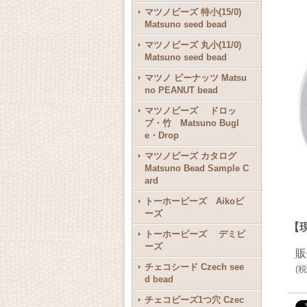
マツノビーズ 特小(15/0)
Matsuno seed bead
マツノビーズ 丸小(11/0)
Matsuno seed bead
マツノ ピーナッツ Matsu
no PEANUT bead
マツノビーズ ドロッ
プ・竹 Matsuno Bugl
e・Drop
マツノビーズ カタログ
Matsuno Bead Sample C
ard
トーホービーズ Aikoビ
ーズ
【
トーホービーズ デミビ
ーズ
販
チェコシード Czech see
(
税
d bead
チェコビーズ1つ穴 Czec