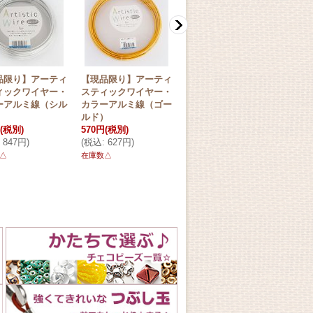
品限り】アーティ
【現品限り】アーティ
【現品限り】ラウンド
【現
ィックワイヤー・
スティックワイヤー・
ノーズプライヤー
アー
ーアルミ線（シル
カラーアルミ線（ゴー
[
RNP-115
]
イヤ
）
ルド）
2,445円
(税別)
ルバー
(税別)
570円
(税別)
(
税込
:
2,690円
)
2,38
847円
)
(
税込
:
627円
)
(税別
在庫数◯
(
税込
△
在庫数△
円
)