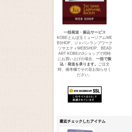
一括発送・振込サービス
KOBEとんぼ玉ミュージアムWE
BSHOP、ジャパンランプワーク
ソサエティWEBSHOP、BEAD
ART KOBEの3ショップで同時
にお買い上げの場合、
一括で振
込・発送を承ります。
ご注文
時、備考欄でその旨お知らせく
ださい。
最近チェックしたアイテム