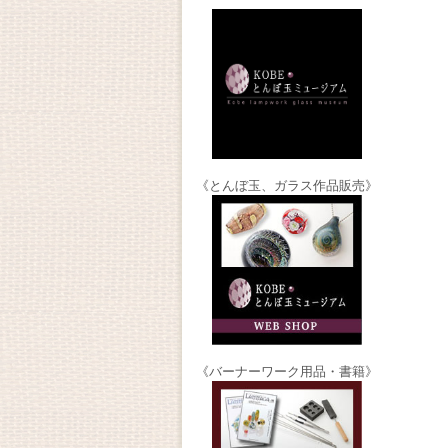
《とんぼ玉、ガラス作品販売》
《バーナーワーク用品・書籍》