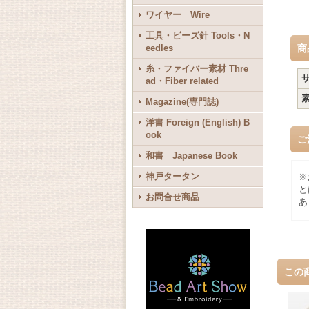
ワイヤー Wire
工具・ビーズ針 Tools・N
eedles
商
糸・ファイバー素材 Thre
ad・Fiber related
Magazine(専門誌)
洋書 Foreign (English) B
ook
ご
和書 Japanese Book
神戸タータン
※
と
お問合せ商品
あ
この