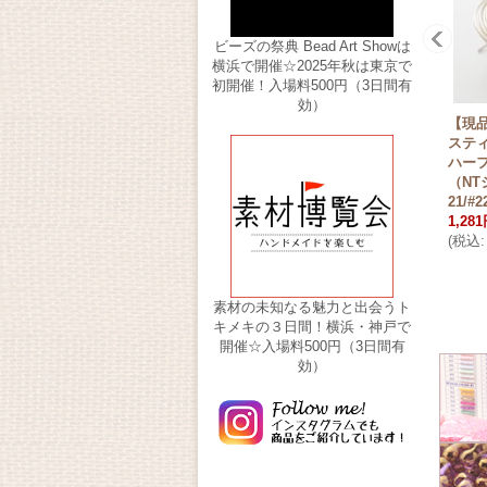
ビーズの祭典 Bead Art Showは
横浜で開催☆2025年秋は東京で
初開催！入場料500円（3日間有
効）
【現
ステ
ハー
（NT
21/#
1,28
(
税込
:
素材の未知なる魅力と出会うト
キメキの３日間！横浜・神戸で
開催☆入場料500円（3日間有
効）