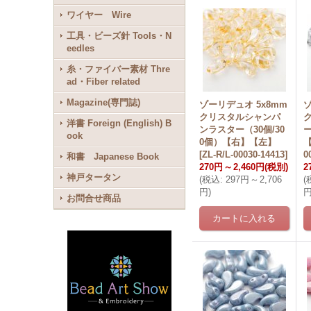
ワイヤー Wire
工具・ビーズ針 Tools・N
eedles
糸・ファイバー素材 Thre
ad・Fiber related
Magazine(専門誌)
ゾーリデュオ 5x8mm
ゾ
クリスタルシャンパ
洋書 Foreign (English) B
ンラスター（30個/30
ー
ook
0個）【右】【左】
[
ZL-R/L-00030-14413
]
0
和書 Japanese Book
270円
～
2,460円
(税別)
2
神戸タータン
(
税込
:
297円
～
2,706
(
円
)
お問合せ商品