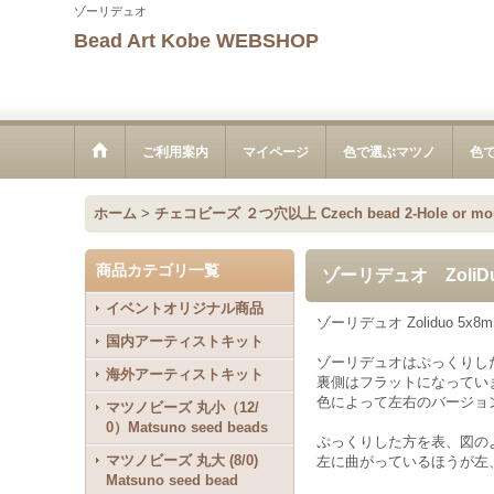
ゾーリデュオ
Bead Art Kobe WEBSHOP
ご利用案内
マイページ
色で選ぶマツノ
色
ホーム
>
チェコビーズ ２つ穴以上 Czech bead 2-Hole or mo
商品カテゴリ一覧
ゾーリデュオ ZoliD
イベントオリジナル商品
ゾーリデュオ Zoliduo 5x
国内アーティストキット
ゾーリデュオはぷっくりし
海外アーティストキット
裏側はフラットになってい
色によって左右のバージョ
マツノビーズ 丸小（12/
0）Matsuno seed beads
ぷっくりした方を表、図の
マツノビーズ 丸大 (8/0)
左に曲がっているほうが左
Matsuno seed bead