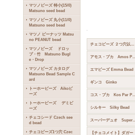
マツノビーズ 特小(15/0)
Matsuno seed bead
マツノビーズ 丸小(11/0)
Matsuno seed bead
.
マツノ ピーナッツ Matsu
no PEANUT bead
チェコビーズ ２つ穴以上 Czech bead 2-Hole or more (全商品)
マツノビーズ ドロッ
プ・竹 Matsuno Bugl
アモス・プカ Amos P
e・Drop
マツノビーズ カタログ
エマビーズ Emma Bead
Matsuno Bead Sample C
ard
ギンコ Ginko
トーホービーズ Aikoビ
ーズ
コス・プカ Kos Pa
トーホービーズ デミビ
シルキー Silky Bead
ーズ
チェコシード Czech see
スーパーデュオ S
d bead
チェコビーズ1つ穴 Czec
【チェコメイト】ダガー