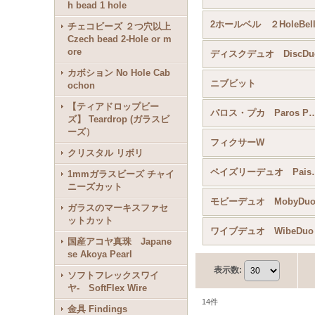
h bead 1 hole
2ホールベル ２HoleBel
チェコビーズ ２つ穴以上
Czech bead 2-Hole or m
ore
ディスクデュオ DiscDu
カボション No Hole Cab
ニブビット
ochon
【ティアドロップビー
パロス・プカ Paros P
ズ】 Teardrop (ガラスビ
ーズ）
フィクサーW
クリスタル リボリ
ペイズリーデュ
1mmガラスビーズ チャイ
ニーズカット
モビーデュオ MobyDu
ガラスのマーキスファセ
ットカット
ワイブデュオ WibeDuo
国産アコヤ真珠 Japane
se Akoya Pearl
表示数
:
ソフトフレックスワイ
ヤ- SoftFlex Wire
14
件
金具 Findings