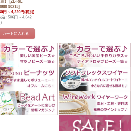
【左】
[
ZL-R/L
3980-90215
]
60円
～
4,220円
(税別)
税込
:
506円
～
4,642
円
)