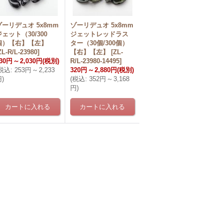
ゾーリデュオ 5x8mm
ゾーリデュオ 5x8mm
ジェット（30/300
ジェットレッドラス
個）【右】【左】
ター（30個/300個）
ZL-R/L-23980
]
【右】【左】
[
ZL-
30円
～
2,030円
(税別)
R/L-23980-14495
]
税込
:
253円
～
2,233
320円
～
2,880円
(税別)
円
)
(
税込
:
352円
～
3,168
円
)