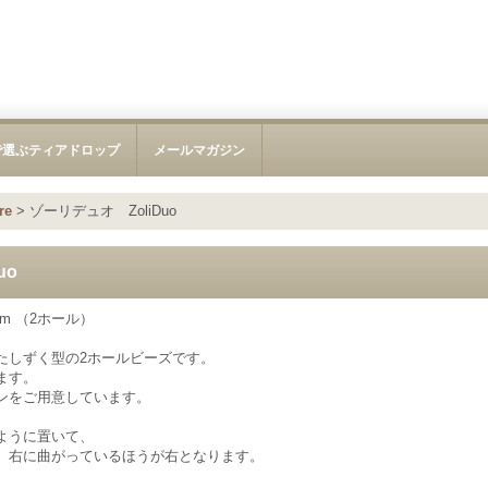
で選ぶティアドロップ
メールマガジン
re
>
ゾーリデュオ ZoliDuo
uo
8mm （2ホール）
たしずく型の2ホールビーズです。
ます。
ンをご用意しています。
ように置いて、
、右に曲がっているほうが右となります。