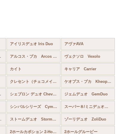
アイリスデュオ Iris Duo
アヴァAVA
ar Puca
アルコス・プカ Arcos Par Puca
ヴェクソロ Vexolo
カイト
キャリア Carrier
クレセント（チェコメイト） Crescent CzechMates®
ケオプス・プカ Kheops® Par Puca®
r Puka
シェブロン デュオ Chevron Duo
ジェムデュオ GemDuo
シンバルシリーズ Cymbal
スーパー８/ミニデュオ Super8/MiniDuo
uperDuo
ストームデュオ StormDuo
ゾーリデュオ ZoliDuo
2ホールカボション 2-Hole Cabochon
2ホールグルービー