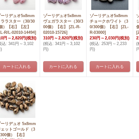
ゾーリデュオ5x8mm
ゾーリデュオ5x8mm
ゾーリデュオ5x8mm
ララスター（30/30
ヴェガラスター（30/3
チョークホワイト（3
0個）【右】【左】
00個）【右】
[
ZL-R-
0/300個）【右】
[
ZL-
L-R/L-02010-14494
]
02010-15726
]
R-03000
]
[
10円
～
2,820円
(税別)
310円
～
2,820円
(税別)
230円
～
2,030円
(税別)
2
税込
:
341円
～
3,102
(
税込
:
341円
～
3,102
(
税込
:
253円
～
2,233
(
円
)
円
)
円
)
ーリデュオ 5x8mm
ジェットゴールド（3
/300個）【右】