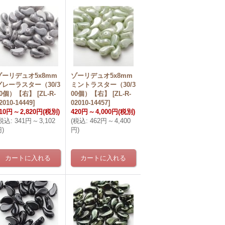
ゾーリデュオ5x8mm
ゾーリデュオ5x8mm
グレーラスター（30/3
ミントラスター（30/3
00個）【右】
[
ZL-R-
00個）【右】
[
ZL-R-
2010-14449
]
02010-14457
]
10円
～
2,820円
(税別)
420円
～
4,000円
(税別)
税込
:
341円
～
3,102
(
税込
:
462円
～
4,400
円
)
円
)