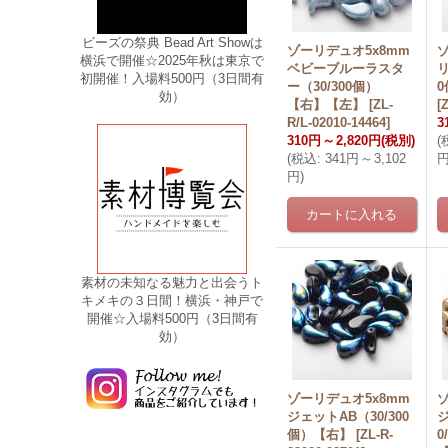
ビーズの祭典 Bead Art Showは
ゾーリデュオ5x8mm
横浜で開催☆2025年秋は東京で
ベビーブルーラスタ
リ
初開催！入場料500円（3日間有
ー（30/300個）
効）
【右】【左】
[
ZL-
[
Z
R/L-02010-14464
]
3
310円
～
2,820円
(税別)
(
(
税込
:
341円
～
3,102
円
)
素材の未知なる魅力と出会うト
キメキの３日間！横浜・神戸で
開催☆入場料500円（3日間有
効）
ゾーリデュオ5x8mm
ゾ
ジェットAB（30/300
個）【右】
[
ZL-R-
0