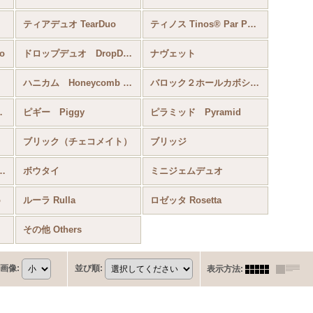
l
ティアデュオ TearDuo
ティノス Tinos® Par Puca®
o
ドロップデュオ DropDuo
ナヴェット
ハニカム Honeycomb Bead
バロック２ホールカボション
ar Puca
ピギー Piggy
ピラミッド Pyramid
ブリック（チェコメイト）
ブリッジ
オ Paisely Duo
ボウタイ
ミニジェムデュオ
o
ルーラ Rulla
ロゼッタ Rosetta
その他 Others
画像
:
並び順
:
表示方法
: