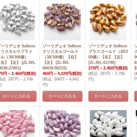
ーリデュオ 5x8mm
ゾーリデュオ 5x8mm
ゾーリデュオ 5x8mm
クリスタルラブラド
クリスタルゴールド
ブラスゴールド（30/3
ル（30/300個）
（30/300個）【右】
00個）【右】【左】
【右】【左】
[
ZL-R/L
【左】
[
ZL-R/L
[
ZL-R/L-01740
]
0
0030-27001
]
00030-90215
]
270円
～
2,460円
(税別)
3
70円
～
2,460円
(税別)
460円
～
4,220円
(税別)
(
税込
:
297円
～
2,706
(
税込
:
297円
～
2,706
(
税込
:
506円
～
4,642
円
)
円
)
円
)