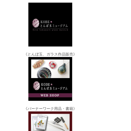
《とんぼ玉、ガラス作品販売》
《バーナーワーク用品・書籍》