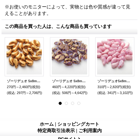
*
※お使いのモニターによって、実物とは色や質感が違って見
えることがあります。
この商品を買った人は、こんな商品も買っています
ゾーリデュオ 5x8mm ブラスゴールド（30/300個）【右】【左】
ゾーリデュオ 5x8mm クリスタルゴールド（30/300個）【右】【左】
ゾーリデュオ5x8mm リララスター（30/300個）【右】【左】
270円～2,460円
(税別)
460円～4,220円
(税別)
310円～2,820円
(税別)
(税込
:
297円～2,706円)
(税込
:
506円～4,642円)
(税込
:
341円～3,102円)
ホーム
|
ショッピングカート
特定商取引法表示
|
ご利用案内
PCサイト