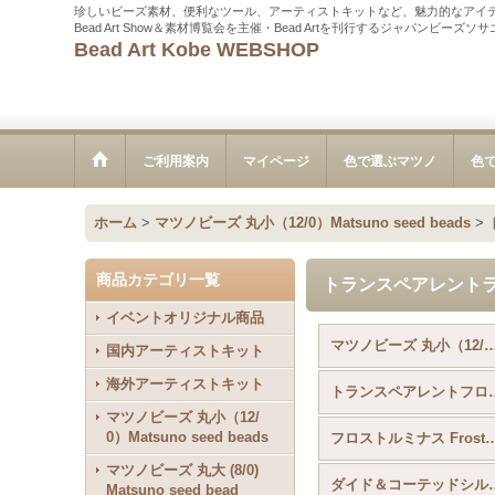
珍しいビーズ素材、便利なツール、アーティストキットなど、魅力的なアイ
Bead Art Show＆素材博覧会を主催・Bead Artを刊行するジャパンビーズ
Bead Art Kobe WEBSHOP
ご利用案内
マイページ
色で選ぶマツノ
色
ホーム
>
マツノビーズ 丸小（12/0）Matsuno seed beads
>
商品カテゴリ一覧
トランスペアレントラスター 
イベントオリジナル商品
マツノビーズ 丸小（12/0）Matsuno seed b
国内アーティストキット
海外アーティストキット
トランスペアレントフロストA
マツノビーズ 丸小（12/
0）Matsuno seed beads
フロストルミナス Frosted
マツノビーズ 丸大 (8/0)
ダイド＆コーテッドシルバー Dyed Co
Matsuno seed bead