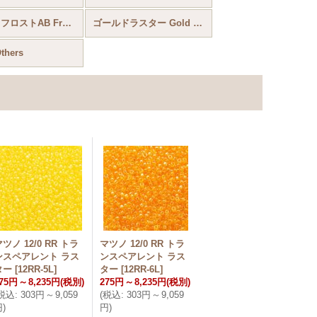
オパークフロストAB Frosted AB Colors
ゴールドラスター Gold Luster
hers
ツノ 12/0 RR トラ
マツノ 12/0 RR トラ
ンスペアレント ラス
ンスペアレント ラス
ター
[
12RR-5L
]
ター
[
12RR-6L
]
75円
～
8,235円
(税別)
275円
～
8,235円
(税別)
税込
:
303円
～
9,059
(
税込
:
303円
～
9,059
円
)
円
)