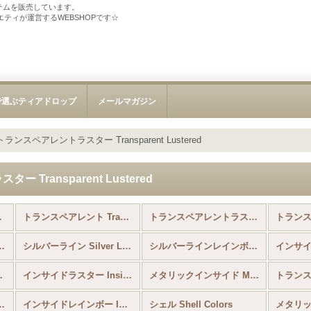
テムを販売しています。
ソサエティが運営するWEBSHOPです☆
で選ぶティアドロップ
メールマガジン
トランスペアレントラスター Transparent Lustered
Transparent Lustered
eads (全商品)
トランスペアレント Transparent
トランスペアレントラスター Transparent Lustered
B Frosted AB Colors
シルバーライン Silver Lined
シルバーラインレインボー Silver Lined Rainbow
インサイド 
 Luminous
インサイドラスター Inside Colors Lustered
メタリックインサイド Metallic Inside Colors
lors ＆ Coated Silver Colors
インサイドレインボー Inside Colors Rainbow
シェル Shell Colors