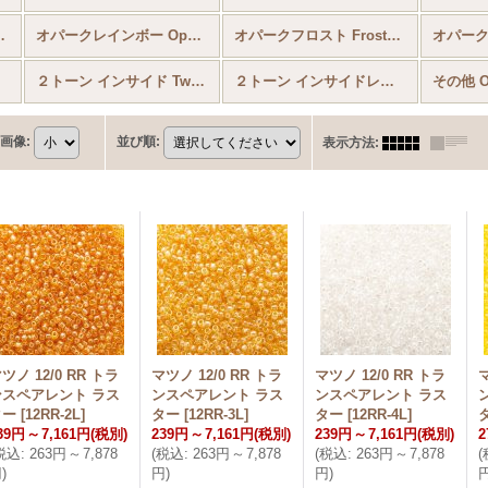
lors Lustered
オパークレインボー Opaque Colors Rainbow
オパークフロスト Frosted Colors
２トーン インサイド Two Tone Inside Colors
２トーン インサイドレインボー Two Tone Inside Colors Rainbow
その他 Ot
画像
:
並び順
:
表示方法
:
ツノ 12/0 RR トラ
マツノ 12/0 RR トラ
マツノ 12/0 RR トラ
マ
ンスペアレント ラス
ンスペアレント ラス
ンスペアレント ラス
ター
[
12RR-2L
]
ター
[
12RR-3L
]
ター
[
12RR-4L
]
39円
～
7,161円
(税別)
239円
～
7,161円
(税別)
239円
～
7,161円
(税別)
2
税込
:
263円
～
7,878
(
税込
:
263円
～
7,878
(
税込
:
263円
～
7,878
(
円
)
円
)
円
)