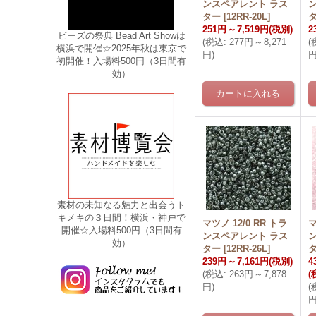
ンスペアレント ラス
ター
[
12RR-20L
]
251円
～
7,519円
(税別)
2
ビーズの祭典 Bead Art Showは
(
税込
:
277円
～
8,271
(
横浜で開催☆2025年秋は東京で
円
)
初開催！入場料500円（3日間有
効）
素材の未知なる魅力と出会うト
キメキの３日間！横浜・神戸で
マツノ 12/0 RR トラ
マ
開催☆入場料500円（3日間有
ンスペアレント ラス
効）
ター
[
12RR-26L
]
239円
～
7,161円
(税別)
4
(
税込
:
263円
～
7,878
(
円
)
(