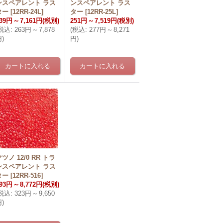
ンスペアレント ラス
ンスペアレント ラス
ター
[
12RR-24L
]
ター
[
12RR-25L
]
39円
～
7,161円
(税別)
251円
～
7,519円
(税別)
税込
:
263円
～
7,878
(
税込
:
277円
～
8,271
円
)
円
)
ツノ 12/0 RR トラ
ンスペアレント ラス
ター
[
12RR-516
]
93円
～
8,772円
(税別)
税込
:
323円
～
9,650
円
)