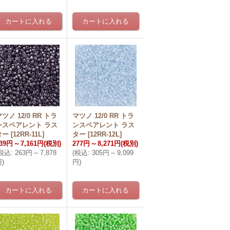
ツノ 12/0 RR トラ
マツノ 12/0 RR トラ
ンスペアレント ラス
ンスペアレント ラス
ター
[
12RR-11L
]
ター
[
12RR-12L
]
39円
～
7,161円
(税別)
277円
～
8,271円
(税別)
税込
:
263円
～
7,878
(
税込
:
305円
～
9,099
円
)
円
)