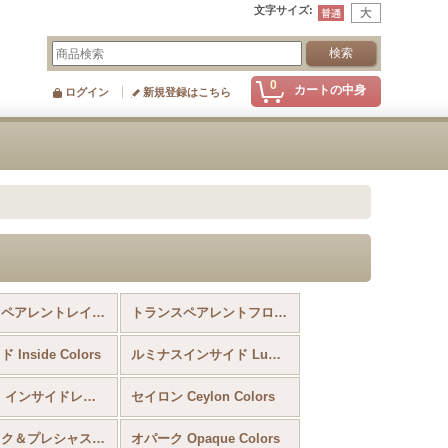
文字サイズ
:
0
カートの中身
ログイン
新規登録はこちら
トランスペアレントレインボー Transparent Rainbow
トランスペアレントフロスト Frosted Colors
Inside Colors
ルミナスインサイド Luminous Inside Colors
トランス インサイドレインボー Trans Inside Colors Rainbow
セイロン Ceylon Colors
メタリック＆プレシャス＆コッパーメタリック Metallic Colors ＆ Plate Beads ＆ Copper Metalic
オパーク Opaque Colors