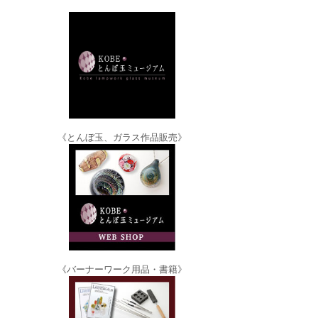
《とんぼ玉、ガラス作品販売》
《バーナーワーク用品・書籍》