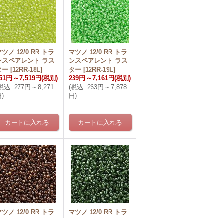
ツノ 12/0 RR トラ
マツノ 12/0 RR トラ
ンスペアレント ラス
ンスペアレント ラス
ター
[
12RR-18L
]
ター
[
12RR-19L
]
51円
～
7,519円
(税別)
239円
～
7,161円
(税別)
税込
:
277円
～
8,271
(
税込
:
263円
～
7,878
円
)
円
)
ツノ 12/0 RR トラ
マツノ 12/0 RR トラ