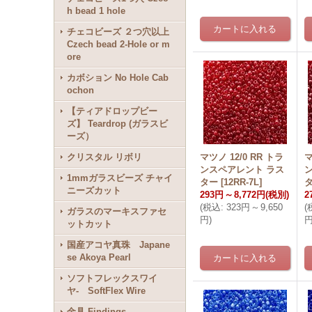
h bead 1 hole
チェコビーズ ２つ穴以上
Czech bead 2-Hole or m
ore
カボション No Hole Cab
ochon
【ティアドロップビー
ズ】 Teardrop (ガラスビ
ーズ）
クリスタル リボリ
マツノ 12/0 RR トラ
マ
ンスペアレント ラス
1mmガラスビーズ チャイ
ター
[
12RR-7L
]
ニーズカット
293円
～
8,772円
(税別)
2
(
税込
:
323円
～
9,650
(
ガラスのマーキスファセ
円
)
ットカット
国産アコヤ真珠 Japane
se Akoya Pearl
ソフトフレックスワイ
ヤ- SoftFlex Wire
金具 Findings