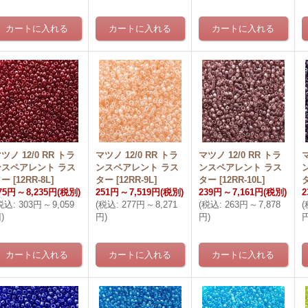
ツノ 12/0 RR トラ
マツノ 12/0 RR トラ
マツノ 12/0 RR トラ
マ
ンスペアレント ラス
ンスペアレント ラス
ンスペアレント ラス
ター
[
12RR-8L
]
ター
[
12RR-9L
]
ター
[
12RR-10L
]
75円
～
8,235円
(税別)
251円
～
7,519円
(税別)
239円
～
7,161円
(税別)
2
税込
:
303円
～
9,059
(
税込
:
277円
～
8,271
(
税込
:
263円
～
7,878
(
円
)
円
)
円
)