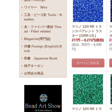
ワイヤー Wire
工具・ビーズ針 Tools・N
eedles
マツノ 12/0 RR トラ
マ
糸・ファイバー素材 Thre
ンスペアレント ラス
ad・Fiber related
ター
[
12RR-13L
]
Magazine(専門誌)
277円
～
8,271円
(税別)
2
(
税込
:
305円
～
9,099
(
洋書 Foreign (English) B
円
)
ook
和書 Japanese Book
神戸タータン
お問合せ商品
マツノ 12/0 RR トラ
マ