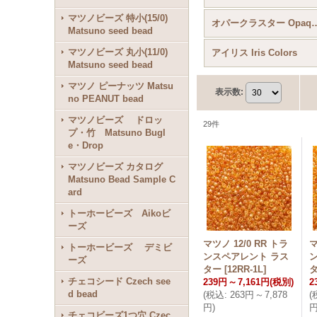
マツノビーズ 特小(15/0)
オパークラスター Opaque Co
Matsuno seed bead
マツノビーズ 丸小(11/0)
アイリス Iris Colors
Matsuno seed bead
マツノ ピーナッツ Matsu
表示数
:
no PEANUT bead
マツノビーズ ドロッ
29
件
プ・竹 Matsuno Bugl
e・Drop
マツノビーズ カタログ
Matsuno Bead Sample C
ard
トーホービーズ Aikoビ
ーズ
マツノ 12/0 RR トラ
マ
トーホービーズ デミビ
ンスペアレント ラス
ーズ
ター
[
12RR-1L
]
チェコシード Czech see
239円
～
7,161円
(税別)
2
d bead
(
税込
:
263円
～
7,878
(
円
)
チェコビーズ1つ穴 Czec