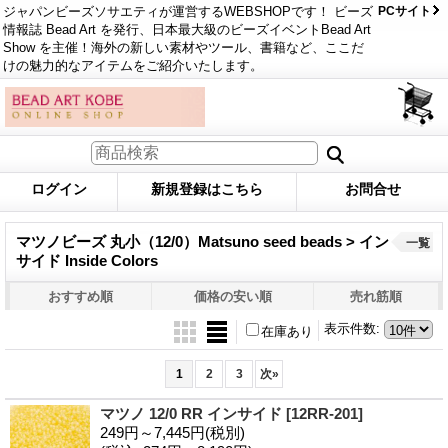
ジャパンビーズソサエティが運営するWEBSHOPです！ ビーズ
PCサイト
情報誌 Bead Art を発行、日本最大級のビーズイベントBead Art
Show を主催！海外の新しい素材やツール、書籍など、ここだ
けの魅力的なアイテムをご紹介いたします。
ログイン
新規登録はこちら
お問合せ
マツノビーズ 丸小（12/0）Matsuno seed beads > イン
一覧
サイド Inside Colors
おすすめ順
価格の安い順
売れ筋順
表示件数
:
在庫あり
1
2
3
次
»
マツノ 12/0 RR インサイド
[12RR-201]
249円～7,445円
(税別)