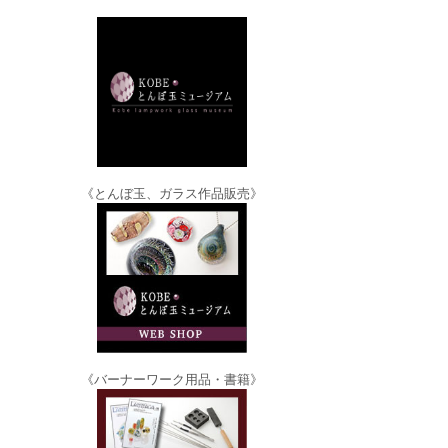
《とんぼ玉、ガラス作品販売》
《バーナーワーク用品・書籍》