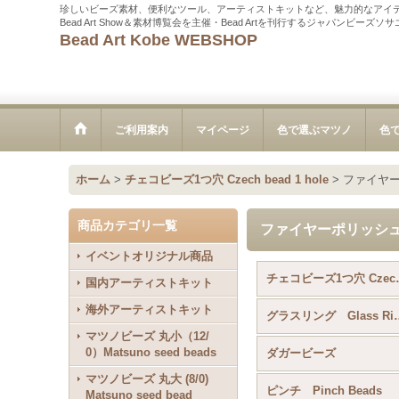
珍しいビーズ素材、便利なツール、アーティストキットなど、魅力的なアイ
Bead Art Show＆素材博覧会を主催・Bead Artを刊行するジャパンビーズ
Bead Art Kobe WEBSHOP
ご利用案内
マイページ
色で選ぶマツノ
色
ホーム
>
チェコビーズ1つ穴 Czech bead 1 hole
>
ファイヤーポリ
商品カテゴリ一覧
ファイヤーポリッシュ(Fire
イベントオリジナル商品
チェコビーズ1つ穴
国内アーティストキット
海外アーティストキット
グラスリング 
マツノビーズ 丸小（12/
0）Matsuno seed beads
ダガービーズ
マツノビーズ 丸大 (8/0)
ピンチ Pinch Beads
Matsuno seed bead