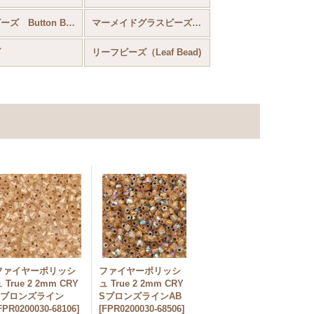
ボタンビーズ Button BeadⓇ
マーメイドグラスビーズ Mermaid Glass Bead
ズ
リーフビーズ（Leaf Bead)
ファイヤーポリッシ
ファイヤーポリッシ
 True 2 2mm CRY
ュ True 2 2mm CRY
Sブロンズライン
SブロンズラインAB
FPR0200030-68106
]
[
FPR0200030-68506
]