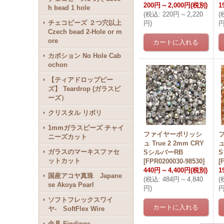
200円
～
2,000円
(税別)
1
h bead 1 hole
(
税込
:
220円
～
2,220
(
チェコビーズ ２つ穴以上
円
)
Czech bead 2-Hole or m
ore
カボション No Hole Cab
ochon
【ティアドロップビー
ズ】 Teardrop (ガラスビ
ーズ）
クリスタル リボリ
1mmガラスビーズ チャイ
ファイヤーポリッシ
ニーズカット
ュ True 2 2mm CRY
ュ
ガラスのマーキスファセ
SシルバーRB
ットカット
[
FPR0200030-98530
]
[
440円
～
4,400円
(税別)
1
国産アコヤ真珠 Japane
(
税込
:
484円
～
4,840
(
se Akoya Pearl
円
)
ソフトフレックスワイ
ヤ- SoftFlex Wire
金具 Findings