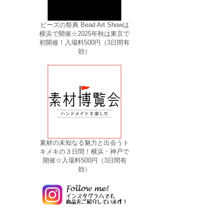
ビーズの祭典 Bead Art Showは
横浜で開催☆2025年秋は東京で
初開催！入場料500円（3日間有
効）
素材の未知なる魅力と出会うト
キメキの３日間！横浜・神戸で
開催☆入場料500円（3日間有
効）