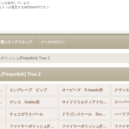
テムを販売しています。
ソサエティが運営するWEBSHOPです☆
で選ぶティアドロップ
メールマガジン
ッシュ(Firepolish) True 2
polish) True 2
 Czech bead 1 hole (全商品)
エングレーブ ピップ
オービーズ O beadsⓇ
クヴィ
Glass Ring
ゲッコ GekkoⓇ
サイドドリルティアドロップ Side Drill Tear Drop 4x6
スーパーウ
チェコガラスパール
ドラゴンスケール Dragon Scale
ファイヤーポリッシュ(Firepolish) 2mm 3mm 4mm 6mm
ファイヤーポリッシュ(Firepolish) True 2