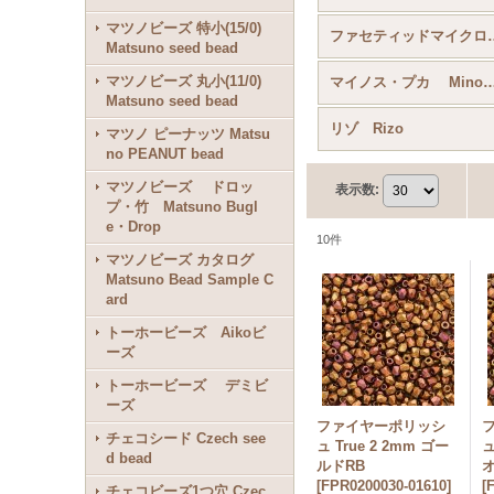
マツノビーズ 特小(15/0)
ファセティッド
Matsuno seed bead
マツノビーズ 丸小(11/0)
マイノス・プカ Minos® Par
Matsuno seed bead
リゾ Rizo
マツノ ピーナッツ Matsu
no PEANUT bead
マツノビーズ ドロッ
表示数
:
プ・竹 Matsuno Bugl
e・Drop
10
件
マツノビーズ カタログ
Matsuno Bead Sample C
ard
トーホービーズ Aikoビ
ーズ
トーホービーズ デミビ
ーズ
ファイヤーポリッシ
チェコシード Czech see
ュ True 2 2mm ゴー
ュ
d bead
ルドRB
[
FPR0200030-01610
]
[
チェコビーズ1つ穴 Czec