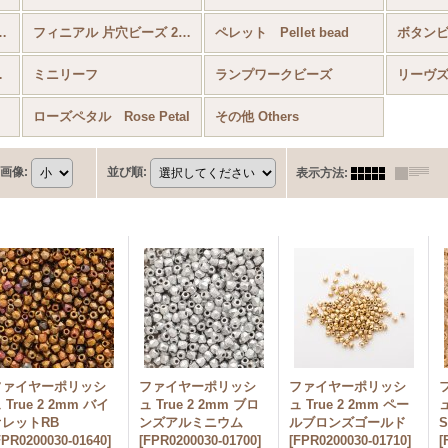
マイクロスペーサー
フィニアル 片穴ビーズ 2mm
ペレット Pellet bead
 Puca®
ミニリーフ
ランプワークビーズ
リーヴ
ローズペタル Rose Petal
その他 Others
画像
:
並び順
:
表示方法
:
ファイヤーポリッシ
ファイヤーポリッシ
ファイヤーポリッシ
 True 2 2mm バイ
ュ True 2 2mm ブロ
ュ True 2 2mm ペー
ュ
オレットRB
ンズアルミニウム
ルブロンズゴールド
FPR0200030-01640
]
[
FPR0200030-01700
]
[
FPR0200030-01710
]
[