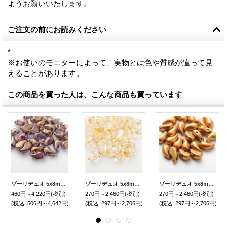
ようお願いいたします。
ご注文の前にお読みください
*
※お使いのモニターによって、実物とは色や質感が違って見
えることがあります。
この商品を買った人は、こんな商品も買っています
ゾーリデュオ 5x8mm クリスタルゴールド（30/300個）【右】【左】
ゾーリデュオ 5x8mm クリスタルシャンパンラスター（30個/300個）【右】【左】
ゾーリデュオ 5x8mm ブラスゴールド（30/300個）【右】【左】
460円～4,220円
(税別)
270円～2,460円
(税別)
270円～2,460円
(税別)
(税込
:
506円～4,642円)
(税込
:
297円～2,706円)
(税込
:
297円～2,706円)