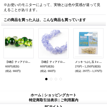
※お使いのモニターによって、実物とは色や質感が違って見
えることがあります。
この商品を買った人は、こんな商品も買っています
【5粒】ティアドロップビーズ ミックス【Gaile】
【5粒】ティアドロップビーズ 【Light Wisteria】
メッキ つぶし玉 3 x 2mm 20個入り /100個入り（ゴールド）
600円
(税別)
600円
(税別)
270円～1,250円
(税別)
(税込
:
660円)
(税込
:
660円)
(税込
:
297円～1,375円)
ホーム
|
ショッピングカート
特定商取引法表示
|
ご利用案内
PCサイト