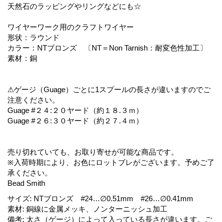
天然石のラッピングやリングなどにも☆
ワイヤーワーク用のクラフトワイヤー
形状：ラウンド
カラー：NTブロンズ 〔NT＝Non Tarnish：耐変色性加工〕
素材：銅
⚠ゲージ（Guage）ごとに1スプールの長さが違いますのでご
注意ください。
Guage #２４:２０ヤード（約１８.３ｍ）
Guage #２６:３０ヤード（約２７.４ｍ）
売り切れていても、お取り寄せが可能な商品です。
※入荷時期により、お色にロットブレがございます。予めご了
承ください。
Bead Smith
サイズ
:
NTブロンズ #24…∅0.51mm #26…∅0.41mm
素材
:
銅線に金属メッキ、ノンターニッシュ加工
備考
:
太さ（ゲージ）によって入っている長さが違います。ご