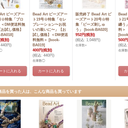
 Art ビーズアー
Bead Art ビーズアー
販売終了 Bead Art ビ
Bea
号☆特集「ブロ
ト19号☆特集「セレ
ーズアート20号☆特
ト2
」＜DM便送料無
ブレーション〜お祝
集「ビーズ刺しゅ
纏う
【お試し価格】
いの装いに〜」【お
う」
[
book-BA020
]
料＞
-BA018
]
試し価格】＜DM便送
952円
(税別)
[
book
(税別)
料無料＞
[
book-
(
税込
:
1,048円
)
500円
440円
)
BA019
]
(
税込
:
在庫数×
400円
(税別)
◯
在庫数
(
税込
:
440円
)
在庫数◯
商品を買った人は、こんな商品も買っています