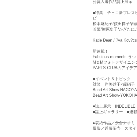
公募入選作品誌上展示
■特集 チェコ新プレスビ
ピ
松本麻紀子/荻田律子/内
若菜/熊原史子/かぎたに
Katie Dean / ?va Kov?cs
新連載！
Fabulous moment
M＆Mフォトデザイニン
PARTS CLUBのアイデ
■イベント＆トピック
対談 岸美砂子×瞳硝子
Bead Art Show-NAGOYA 
Bead Art Show-YOKOH
■誌上展示 INDELIBL
■誌上ギャラリー ■連
●表紙作品／余合ナオミ「Go
撮影／近藤伍壱 スタイ