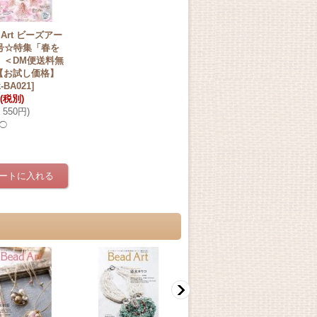
d Art ビーズアー
1号☆特集「春を
」＜DM便送料無
【お試し価格】
-BA021
]
(税別)
550円
)
◯