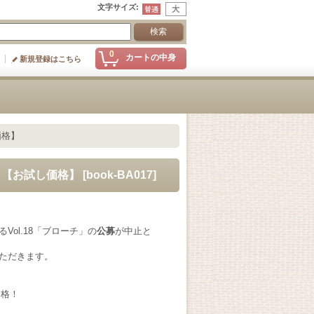
文字サイズ
:
0
カートの中身
新規登録はこちら
価格】
料＞【お試し価格】
[
book-BA017
]
Vol.18「ブローチ」の
公募
が中止と
ただきます。
価格！