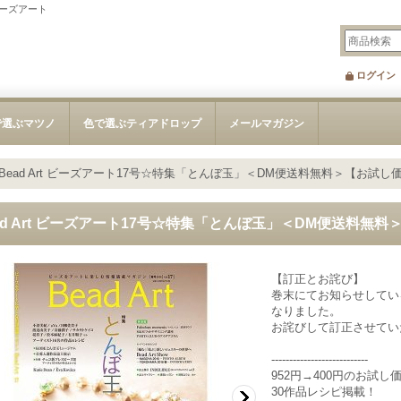
ビーズアート
ログイン
で選ぶマツノ
色で選ぶティアドロップ
メールマガジン
Bead Art ビーズアート17号☆特集「とんぼ玉」＜DM便送料無料＞【お試し
ad Art ビーズアート17号☆特集「とんぼ玉」＜DM便送料無
【訂正とお詫び】
巻末にてお知らせしている
なりました。
お詫びして訂正させてい
---------------------------
952円→400円のお試し
30作品レシピ掲載！