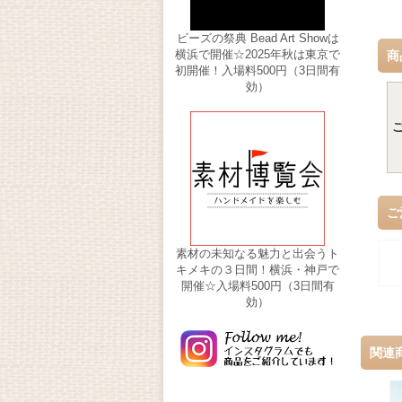
ビーズの祭典 Bead Art Showは
横浜で開催☆2025年秋は東京で
商
初開催！入場料500円（3日間有
効）
ご
素材の未知なる魅力と出会うト
キメキの３日間！横浜・神戸で
開催☆入場料500円（3日間有
効）
関連