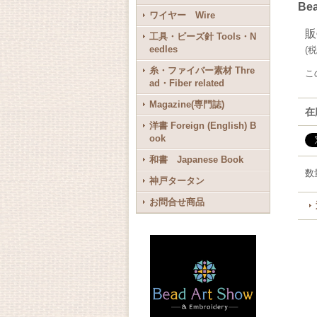
B
ワイヤー Wire
販
工具・ビーズ針 Tools・N
eedles
(
税
糸・ファイバー素材 Thre
こ
ad・Fiber related
Magazine(専門誌)
在
洋書 Foreign (English) B
ook
和書 Japanese Book
数
神戸タータン
お問合せ商品