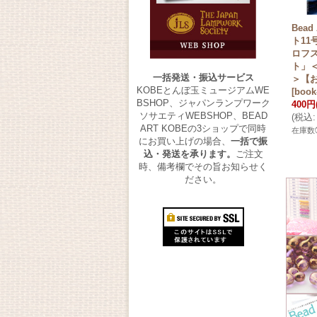
Bead
ト11
ロフ
ト」
一括発送・振込サービス
＞【
KOBEとんぼ玉ミュージアムWE
[
book
BSHOP、ジャパンランプワーク
400円
ソサエティWEBSHOP、BEAD
(
税込
:
ART KOBEの3ショップで同時
在庫数
にお買い上げの場合、
一括で振
込・発送を承ります。
ご注文
時、備考欄でその旨お知らせく
ださい。