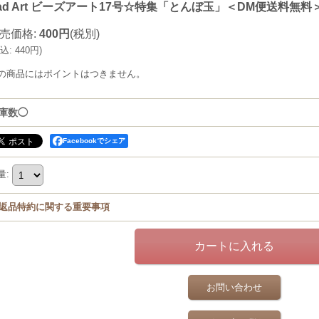
ead Art ビーズアート17号☆特集「とんぼ玉」＜DM便送料無
売価格
:
400円
(税別)
込
:
440円
)
の商品にはポイントはつきません。
庫数◯
Facebookでシェア
量
:
返品特約に関する重要事項
お問い合わせ