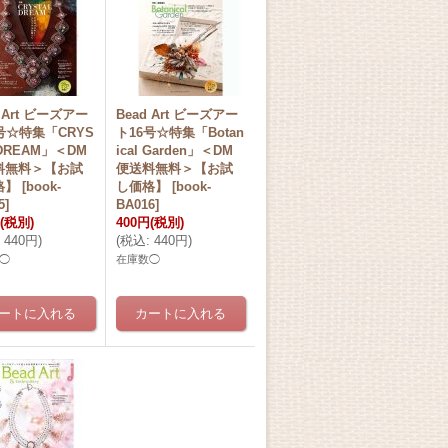
d Art ビーズアー
Bead Art ビーズアー
号☆特集「CRYS
ト16号☆特集「Botan
 DREAM」＜DM
ical Garden」＜DM
料無料＞【お試
便送料無料＞【お試
格】
[
book-
し価格】
[
book-
5
]
BA016
]
(税別)
400円
(税別)
440円
)
(
税込
:
440円
)
◯
在庫数◯