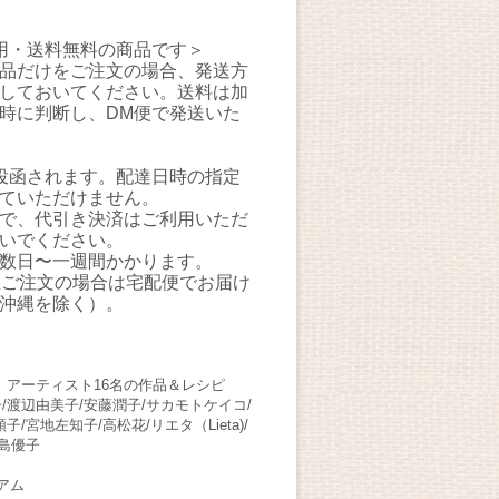
用・送料無料の商品です＞
品だけをご注文の場合、発送方
しておいてください。送料は加
時に判断し、DM便で発送いた
投函されます。配達日時の指定
ていただけません。
で、代引き決済はご利用いただ
いでください。
数日〜一週間かかります。
上ご注文の場合は宅配便でお届け
沖縄を除く）。
」アーティスト16名の作品＆レシピ
子/渡辺由美子/安藤潤子/サカモトケイコ/
/宮地左知子/高松花/リエタ（Lieta)/
下島優子
アム