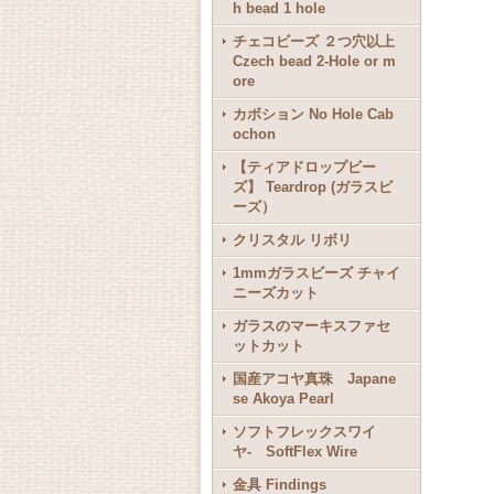
h bead 1 hole
チェコビーズ ２つ穴以上
Czech bead 2-Hole or m
ore
カボション No Hole Cab
ochon
【ティアドロップビー
ズ】 Teardrop (ガラスビ
ーズ）
クリスタル リボリ
1mmガラスビーズ チャイ
ニーズカット
ガラスのマーキスファセ
ットカット
国産アコヤ真珠 Japane
se Akoya Pearl
ソフトフレックスワイ
ヤ- SoftFlex Wire
金具 Findings