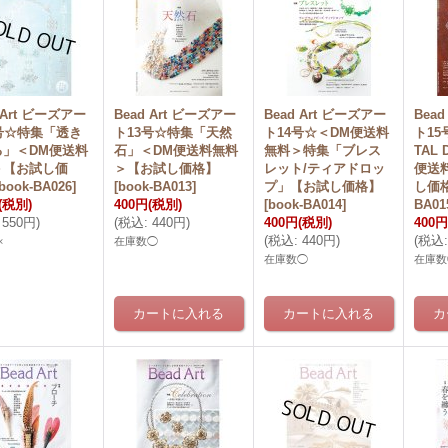
 Art ビーズアー
Bead Art ビーズアー
Bead Art ビーズアー
Bea
号☆特集「透き
ト13号☆特集「天然
ト14号☆＜DM便送料
ト15
る」＜DM便送料
石」＜DM便送料無料
無料＞特集「ブレス
TAL
＞【お試し価
＞【お試し価格】
レット/ティアドロッ
便送
book-BA026
]
[
book-BA013
]
プ」【お試し価格】
し価
(税別)
400円
(税別)
[
book-BA014
]
BA01
550円
)
(
税込
:
440円
)
400円
(税別)
400円
(
税込
:
440円
)
(
税込
:
×
在庫数◯
在庫数◯
在庫数