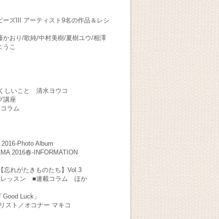
ーズIII アーティスト9名の作品＆レシ
藤かおり/歌純/中村美樹/夏樹ユウ/相澤
ようこ
s うつくしいこと 清水ヨウコ
グ講座
アコラム
2016-Photo Album
AMA 2016春-INFORMATION
E【忘れがたきものたち】Vol.3
載レッスン ■連載コラム ほか
od Luck」
リスト／オコナー マキコ