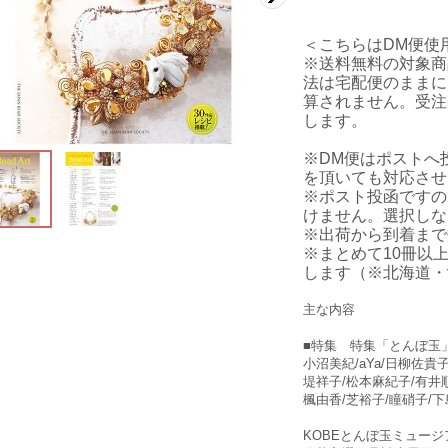
＜こちらはDM便使
※送料無料の対象商
法は宅配便のままに
算されません。受注
します。
※DM便はポストへ
を頂いても対応させ
※ポスト投函ですの
けません。選択しな
※出荷から到着まで
※まとめて10冊以
します（※北海道・
主な内容
■特集 特集「とんぼ玉
小沼美紀/aYa/日柳佐貴
堤祥子/松本麻紀子/有井順子
楓由香/芝裕子/瞳硝子/
KOBEとんぼ玉ミュージ