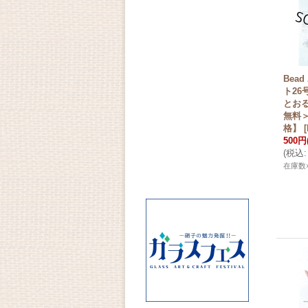
Bead
ト26
とお
無料
格】
[
500円
(
税込
:
在庫数