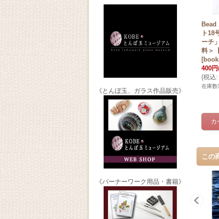
Bead
ト18
ーチ
料＞
[
book
400円
(
税込
:
在庫数
《とんぼ玉、ガラス作品販売》
この
《バーナーワーク用品・書籍》