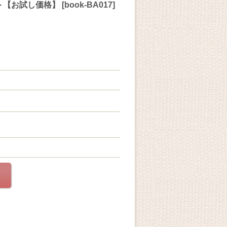
料＞【お試し価格】
[
book-BA017
]