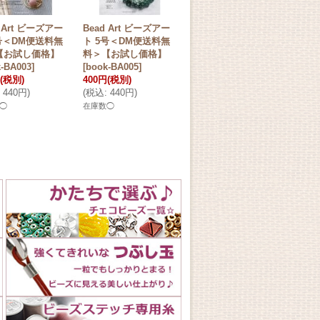
d Art ビーズアー
Bead Art ビーズアー
Bead Art ビーズアー
Bea
号＜DM便送料無
ト 5号＜DM便送料無
ト19号☆特集「セレ
ト2
【お試し価格】
料＞【お試し価格】
ブレーション〜お祝い
ズ刺
-BA003
]
[
book-BA005
]
の装いに〜」【お試し
便送
(税別)
400円
(税別)
価格】＜DM便送料無
価格
440円
)
(
税込
:
440円
)
料＞
[
book-BA019
]
500
400円
(税別)
(
税込
◯
在庫数◯
(
税込
:
440円
)
在庫
在庫数◯