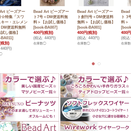
 Art ビーズアー
Bead Art ビーズアー
Bead Art ビーズアー
Bea
号☆特集「スワ
ト7号＜DM便送料無
ト創刊号＜DM便送料
ト 3
スキー・エレメン
料＞【お試し価格】
無料＞【お試し価格】
料＞
＜DM便送料無料
[
book-BA007
]
[
book-BA001
]
[
book
お試し価格】
400円
(税別)
400円
(税別)
400円
-BA011
]
(
税込
:
440円
)
(
税込
:
440円
)
(
税込
:
(税別)
在庫数◯
在庫数◯
在庫数
440円
)
◯