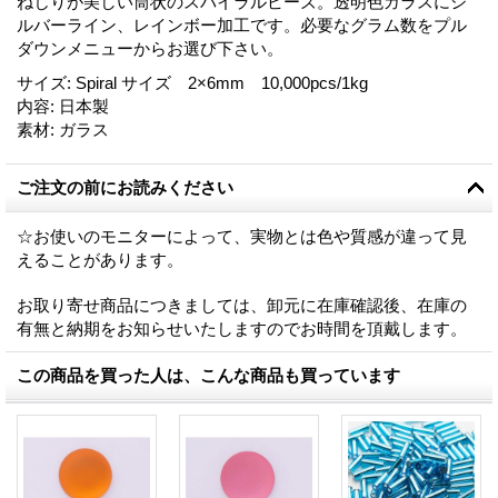
ねじりが美しい筒状のスパイラルビーズ。透明色ガラスにシ
ルバーライン、レインボー加工です。必要なグラム数をプル
ダウンメニューからお選び下さい。
サイズ
:
Spiral サイズ 2×6mm 10,000pcs/1kg
内容
:
日本製
素材
:
ガラス
ご注文の前にお読みください
☆お使いのモニターによって、実物とは色や質感が違って見
えることがあります。
お取り寄せ商品につきましては、卸元に在庫確認後、在庫の
有無と納期をお知らせいたしますのでお時間を頂戴します。
この商品を買った人は、こんな商品も買っています