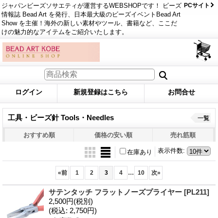
ジャパンビーズソサエティが運営するWEBSHOPです！ ビーズ
PCサイト
情報誌 Bead Art を発行、日本最大級のビーズイベントBead Art
Show を主催！海外の新しい素材やツール、書籍など、ここだ
けの魅力的なアイテムをご紹介いたします。
ログイン
新規登録はこちら
お問合せ
工具・ビーズ針 Tools・Needles
一覧
おすすめ順
価格の安い順
売れ筋順
表示件数
:
在庫あり
...
«
前
1
2
3
4
10
次
»
サテンタッチ フラットノーズプライヤー
[PL211]
2,500円
(税別)
(税込
:
2,750円)