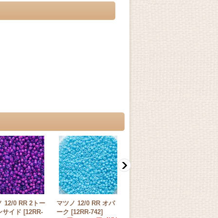
12/0 RR 2トー
マツノ 12/0 RR オパ
マツノ 12/0 RR 2トー
マツノ
ンサイド
[
12RR-
ーク
[
12RR-742
]
ンインサイド
[
12RR-
ンス