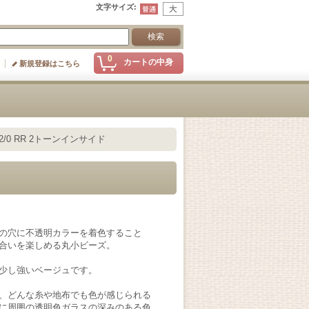
文字サイズ
:
0
カートの中身
新規登録はこちら
2/0 RR 2トーンインサイド
の穴に不透明カラーを着色すること
合いを楽しめる丸小ビーズ。
少し強いベージュです。
、どんな糸や地布でも色が感じられる
に周囲の透明色ガラスの深みのある色