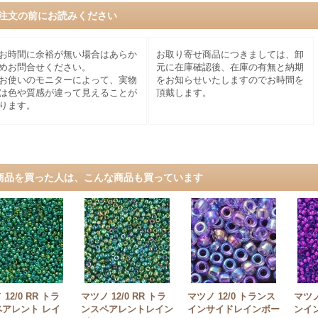
注文の前にお読みください
お時間に余裕が無い場合はあらか
お取り寄せ商品につきましては、卸
めお問合せください。
元に在庫確認後、在庫の有無と納期
お使いのモニターによって、実物
をお知らせいたしますのでお時間を
は色や質感が違って見えることが
頂戴します。
ります。
商品を買った人は、こんな商品も買っています
12/0 RR トラ
マツノ 12/0 RR トラ
マツノ 12/0 トランス
マツノ 
ペアレント レイ
ンスペアレントレイン
インサイドレインボー
ンイ