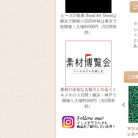
ご
ビーズの祭典 Bead Art Showは
横浜で開催☆2025年秋は東京で
※
初開催！入場料500円（3日間有
じ
効）
☆
と
あ
この
素材の未知なる魅力と出会うト
キメキの３日間！横浜・神戸で
開催☆入場料500円（3日間有
効）
マツノ 
ンス