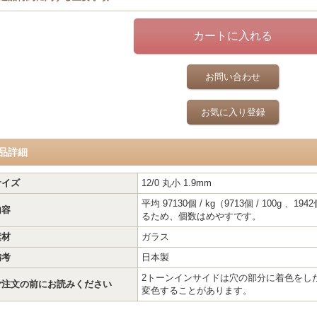
お問い合わせ
お気に入り登録
品詳細
サイズ
12/0 丸小 1.9mm
平均 97130個 / kg（9713個 / 100g 
内容
るため、個数はめやすです。
素材
ガラス
備考
日本製
2トーンインサイドは穴の部分に着色をし
ご注文の前にお読みください
変色することがあります。