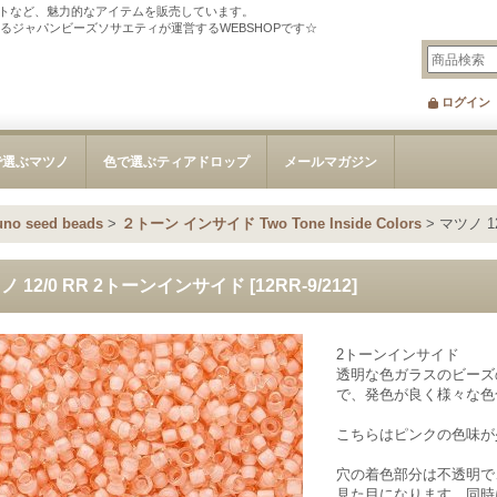
トなど、魅力的なアイテムを販売しています。
tを刊行するジャパンビーズソサエティが運営するWEBSHOPです☆
ログイン
で選ぶマツノ
色で選ぶティアドロップ
メールマガジン
 seed beads
>
２トーン インサイド Two Tone Inside Colors
>
マツノ 1
ノ 12/0 RR 2トーンインサイド
[
12RR-9/212
]
2トーンインサイド
透明な色ガラスのビーズ
で、発色が良く様々な色
こちらはピンクの色味が
穴の着色部分は不透明で
見た目になります。同時