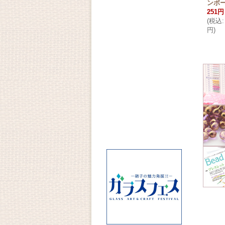
ンボ
251円
(
税込
:
円
)