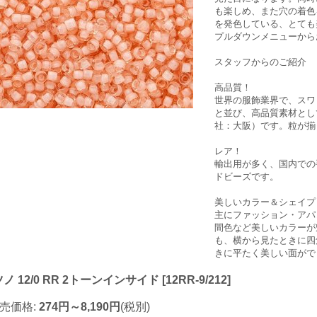
も楽しめ、また穴の着色
を発色している、とても
プルダウンメニューから
スタッフからのご紹介
高品質！
世界の服飾業界で、スワ
と並び、高品質素材とし
社：大阪）です。粒が揃
レア！
輸出用が多く、国内での
ドビーズです。
美しいカラー＆シェイプ
主にファッション・アパ
間色など美しいカラーが
も、横から見たときに四
きに平たく美しい面がで
ノ 12/0 RR 2トーンインサイド
[
12RR-9/212
]
売価格
:
274円～8,190円
(税別)