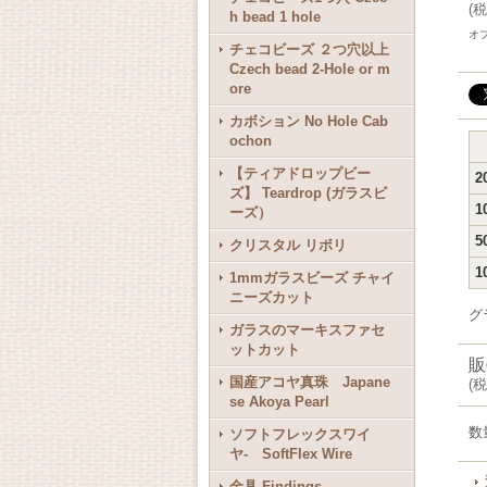
(
税
h bead 1 hole
オ
チェコビーズ ２つ穴以上
Czech bead 2-Hole or m
ore
カボション No Hole Cab
ochon
【ティアドロップビー
2
ズ】 Teardrop (ガラスビ
1
ーズ）
5
クリスタル リボリ
1
1mmガラスビーズ チャイ
ニーズカット
グ
ガラスのマーキスファセ
ットカット
販
国産アコヤ真珠 Japane
(
税
se Akoya Pearl
数
ソフトフレックスワイ
ヤ- SoftFlex Wire
金具 Findings