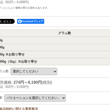
込
:
302円～9,009円
)
プションにより価格が変わる場合もあります。
Facebookでシェア
グラム数
0g
00g
00g ※お取り寄せ
000g（1kg）※お取り寄せ
ラム数
:
売価格
:
274円～8,190円
(税別)
込
:
302円～9,009円
)
量
:
返品特約に関する重要事項