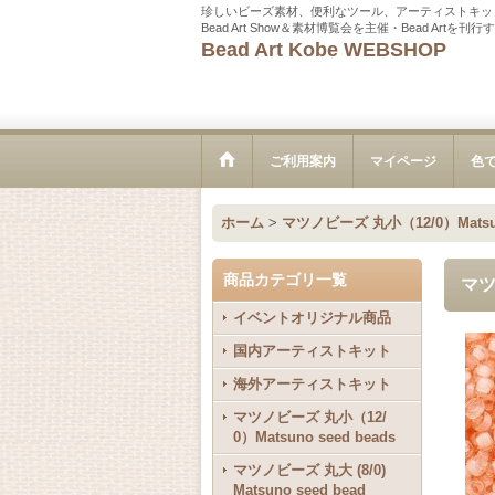
珍しいビーズ素材、便利なツール、アーティストキッ
Bead Art Show＆素材博覧会を主催・Bead Ar
Bead Art Kobe WEBSHOP
ご利用案内
マイページ
色
ホーム
>
マツノビーズ 丸小（12/0）Matsuno
商品カテゴリ一覧
マツ
イベントオリジナル商品
国内アーティストキット
海外アーティストキット
マツノビーズ 丸小（12/
0）Matsuno seed beads
マツノビーズ 丸大 (8/0)
Matsuno seed bead