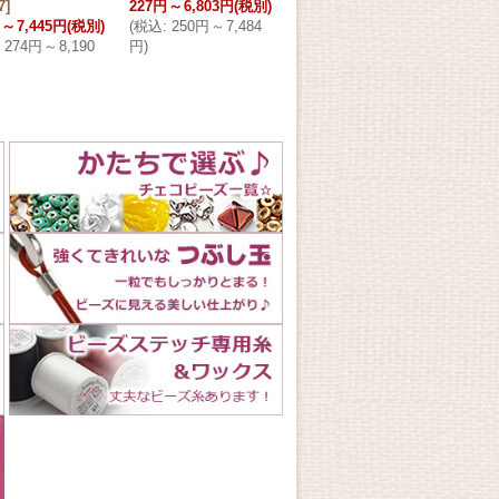
7
]
227円
～
6,803円
(税別)
24/212
]
ンボ
～
7,445円
(税別)
(
税込
:
250円
～
7,484
249円
～
7,445円
(税別)
293
274円
～
8,190
円
)
(
税込
:
274円
～
8,190
(
税込
円
)
円
)