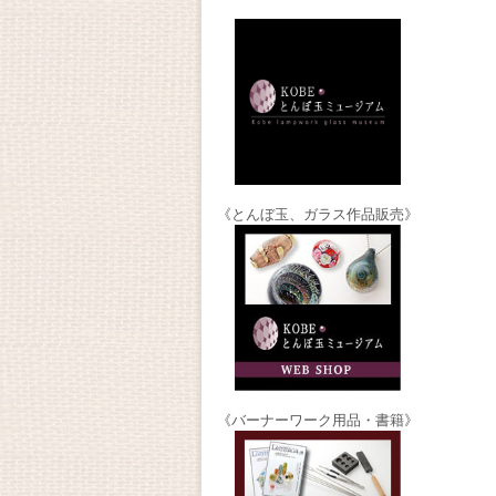
《とんぼ玉、ガラス作品販売》
《バーナーワーク用品・書籍》