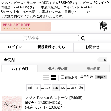
ジャパンビーズソサエティが運営するWEBSHOPです！ ビーズ
PCサイト
情報誌 Bead Art を発行、日本最大級のビーズイベントBead Art
Show を主催！海外の新しい素材やツール、書籍など、ここだ
けの魅力的なアイテムをご紹介いたします。
ログイン
新規登録はこちら
お問合せ
全商品
一覧
おすすめ順
価格の安い順
売れ筋順
表示件数
:
在庫あり
...
...
«
前
1
125
126
127
366
次
»
マツノ Peanut S ストーン
[P4005]
597円～17,901円
(税別)
(税込
:
657円～19,692円)