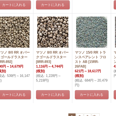
ツノ 8/0 RR オパー
マツノ 8/0 RR オパー
マツノ 15/0 RR トラ
マ
クゴールドラスター
クゴールドラスター
ンスペアレント フロ
8RR-892
]
[
8RR-893
]
スト AB
[
15RR-
90円
～
14,679円
1,116円
～
4,744円
26FAB
]
4
税別)
(税別)
621円
～
18,617円
(
税込
:
539円
～
16,147
(
税込
:
1,228円
～
(税別)
円
)
5,219円
)
(
税込
:
684円
～
20,479
円
)