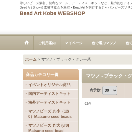
珍しいビーズ素材、便利なツール、アーティストキットなど、魅力的なアイ
Bead Art Show＆素材博覧会を主催・Bead Artを刊行するジャパンビーズ
Bead Art Kobe WEBSHOP
ご利用案内
マイページ
色で選ぶマツノ
色
ホーム
>
マツノ - ブラック・グレー系
商品カテゴリ一覧
マツノ - ブラック・
イベントオリジナル商品
表示数
:
国内アーティストキット
海外アーティストキット
62
件
マツノビーズ 丸小（12/
0）Matsuno seed beads
マツノビーズ 丸大 (8/0)
Matsuno seed bead