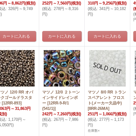
96円
～
8,862円
(税別)
252円
～
7,560円
(税別)
310円
～
9,256円
(税別)
4
税込
:
326円
～
9,749
(
税込
:
278円
～
8,316
(
税込
:
341円
～
10,182
(
円
)
円
)
円
)
(
ツノ 12/0 RR オパ
マツノ 12/0 ２トーン
マツノ 8/0 RR トラン
ークゴールドラスタ
インサイドレインボ
スペアレント フロス
ー
[
12RR-893
]
ー
[
12RR-9-R/1
ト(メーカー欠品中)
2
,063円
～
31,863円
(541/1)
]
[
8RR-26MA
]
(
税別)
242円
～
7,260円
(税別)
251円
～
1,066円
(税別)
税込
:
1,170円
～
(
税込
:
267円
～
7,986
(
税込
:
277円
～
1,173
5,050円
)
円
)
円
)
在庫数×