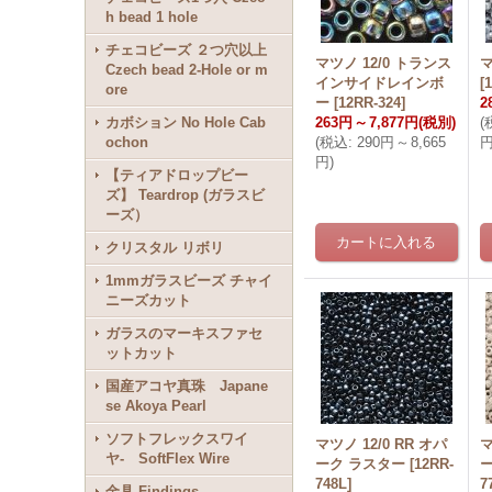
h bead 1 hole
チェコビーズ ２つ穴以上
マツノ 12/0 トランス
マ
Czech bead 2-Hole or m
インサイドレインボ
[
ore
ー
[
12RR-324
]
2
カボション No Hole Cab
263円
～
7,877円
(税別)
(
ochon
(
税込
:
290円
～
8,665
円
)
【ティアドロップビー
ズ】 Teardrop (ガラスビ
ーズ）
クリスタル リボリ
1mmガラスビーズ チャイ
ニーズカット
ガラスのマーキスファセ
ットカット
国産アコヤ真珠 Japane
se Akoya Pearl
ソフトフレックスワイ
マツノ 12/0 RR オパ
マ
ヤ- SoftFlex Wire
ーク ラスター
[
12RR-
748L
]
7
金具 Findings