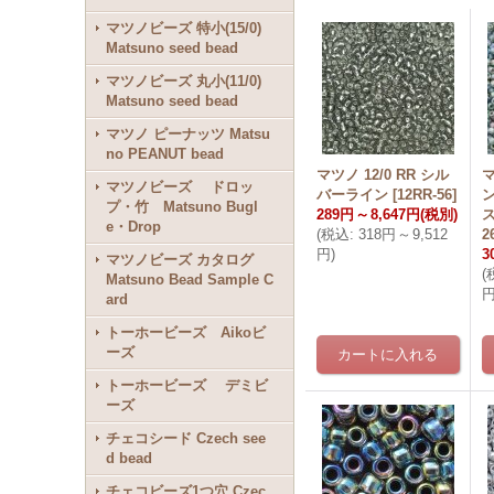
マツノビーズ 特小(15/0)
Matsuno seed bead
マツノビーズ 丸小(11/0)
Matsuno seed bead
マツノ ピーナッツ Matsu
no PEANUT bead
マツノ 12/0 RR シル
マ
マツノビーズ ドロッ
バーライン
[
12RR-56
]
プ・竹 Matsuno Bugl
289円
～
8,647円
(税別)
ス
e・Drop
(
税込
:
318円
～
9,512
2
円
)
3
マツノビーズ カタログ
(
Matsuno Bead Sample C
ard
トーホービーズ Aikoビ
ーズ
トーホービーズ デミビ
ーズ
チェコシード Czech see
d bead
チェコビーズ1つ穴 Czec