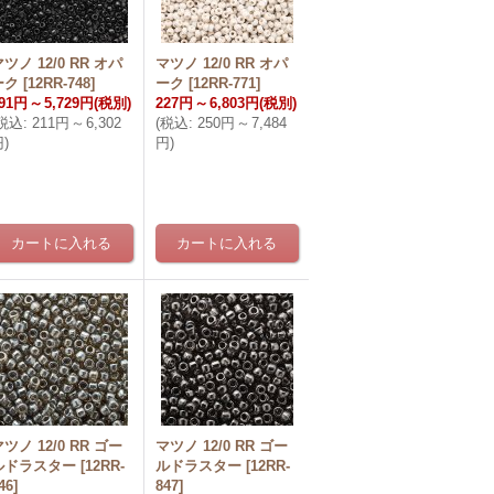
ツノ 12/0 RR オパ
マツノ 12/0 RR オパ
ーク
[
12RR-748
]
ーク
[
12RR-771
]
91円
～
5,729円
(税別)
227円
～
6,803円
(税別)
税込
:
211円
～
6,302
(
税込
:
250円
～
7,484
円
)
円
)
ツノ 12/0 RR ゴー
マツノ 12/0 RR ゴー
ルドラスター
[
12RR-
ルドラスター
[
12RR-
46
]
847
]