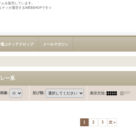
テムを販売しています。
ソサエティが運営するWEBSHOPです☆
で選ぶティアドロップ
メールマガジン
グレー系
画像
:
並び順
:
表示方法
:
1
2
3
次
»