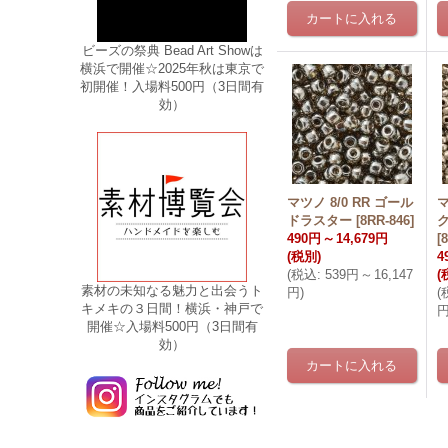
ビーズの祭典 Bead Art Showは
横浜で開催☆2025年秋は東京で
初開催！入場料500円（3日間有
効）
マツノ 8/0 RR ゴール
マ
ドラスター
[
8RR-846
]
490円
～
14,679円
[
(税別)
4
(
税込
:
539円
～
16,147
(
素材の未知なる魅力と出会うト
円
)
(
キメキの３日間！横浜・神戸で
開催☆入場料500円（3日間有
効）