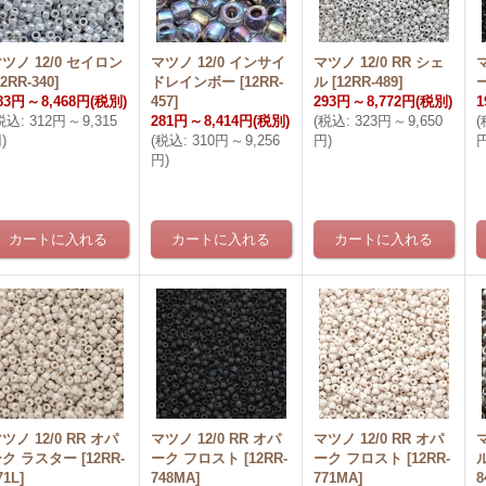
ツノ 12/0 セイロン
マツノ 12/0 インサイ
マツノ 12/0 RR シェ
マ
12RR-340
]
ドレインボー
[
12RR-
ル
[
12RR-489
]
83円
～
8,468円
(税別)
457
]
293円
～
8,772円
(税別)
1
税込
:
312円
～
9,315
281円
～
8,414円
(税別)
(
税込
:
323円
～
9,650
(
円
)
(
税込
:
310円
～
9,256
円
)
円
)
ツノ 12/0 RR オパ
マツノ 12/0 RR オパ
マツノ 12/0 RR オパ
マ
ーク ラスター
[
12RR-
ーク フロスト
[
12RR-
ーク フロスト
[
12RR-
71L
]
748MA
]
771MA
]
8