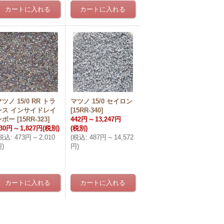
ツノ 15/0 RR トラ
マツノ 15/0 セイロン
ンス インサイドレイ
[
15RR-340
]
ンボー
[
15RR-323
]
442円
～
13,247円
30円
～
1,827円
(税別)
(税別)
税込
:
473円
～
2,010
(
税込
:
487円
～
14,572
円
)
円
)