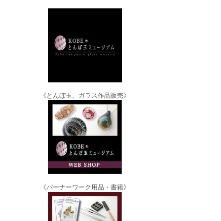
《とんぼ玉、ガラス作品販売》
《バーナーワーク用品・書籍》