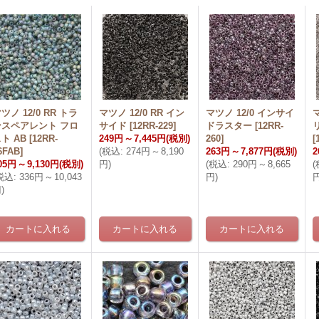
ツノ 12/0 RR トラ
マツノ 12/0 RR イン
マツノ 12/0 インサイ
マ
ンスペアレント フロ
サイド
[
12RR-229
]
ドラスター
[
12RR-
ト AB
[
12RR-
249円
～
7,445円
(税別)
260
]
[
6FAB
]
(
税込
:
274円
～
8,190
263円
～
7,877円
(税別)
2
05円
～
9,130円
(税別)
円
)
(
税込
:
290円
～
8,665
(
税込
:
336円
～
10,043
円
)
円
)