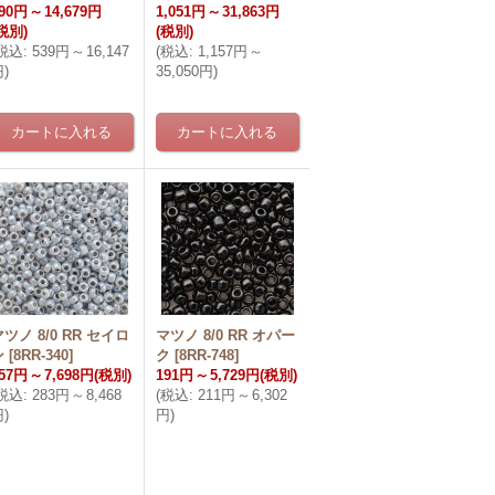
90円
～
14,679円
1,051円
～
31,863円
税別)
(税別)
税込
:
539円
～
16,147
(
税込
:
1,157円
～
円
)
35,050円
)
マツノ 8/0 RR セイロ
マツノ 8/0 RR オパー
ン
[
8RR-340
]
ク
[
8RR-748
]
57円
～
7,698円
(税別)
191円
～
5,729円
(税別)
税込
:
283円
～
8,468
(
税込
:
211円
～
6,302
円
)
円
)