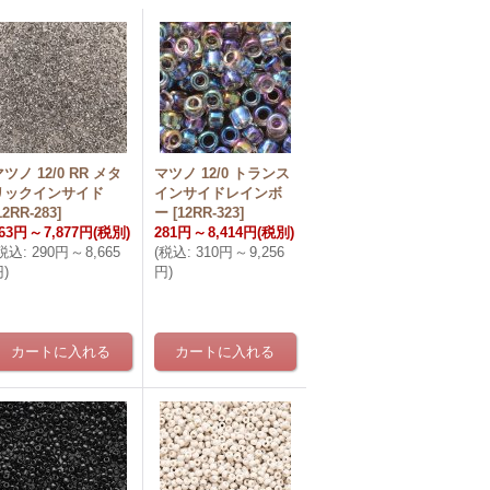
ツノ 12/0 RR メタ
マツノ 12/0 トランス
リックインサイド
インサイドレインボ
12RR-283
]
ー
[
12RR-323
]
63円
～
7,877円
(税別)
281円
～
8,414円
(税別)
税込
:
290円
～
8,665
(
税込
:
310円
～
9,256
円
)
円
)