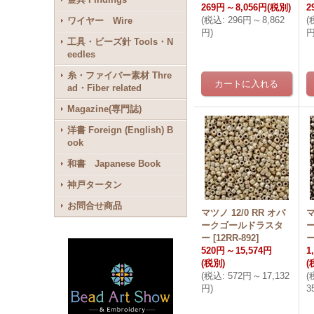
269円
～
8,056円
(税別)
2
(
税込
:
296円
～
8,862
(
ワイヤー Wire
円
)
工具・ビーズ針 Tools・N
eedles
糸・ファイバー素材 Thre
ad・Fiber related
Magazine(専門誌)
洋書 Foreign (English) B
ook
和書 Japanese Book
神戸タータン
お問合せ商品
マツノ 12/0 RR オパ
マ
ークゴールドラスタ
ー
[
12RR-892
]
520円
～
15,574円
1
(税別)
(
(
税込
:
572円
～
17,132
(
円
)
3