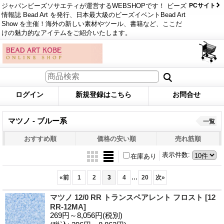
ジャパンビーズソサエティが運営するWEBSHOPです！ ビーズ
PCサイト
情報誌 Bead Art を発行、日本最大級のビーズイベントBead Art
Show を主催！海外の新しい素材やツール、書籍など、ここだ
けの魅力的なアイテムをご紹介いたします。
ログイン
新規登録はこちら
お問合せ
マツノ - ブルー系
一覧
おすすめ順
価格の安い順
売れ筋順
表示件数
:
在庫あり
...
«
前
1
2
3
4
20
次
»
マツノ 12/0 RR トランスペアレント フロスト
[12
RR-12MA]
269円～8,056円
(税別)