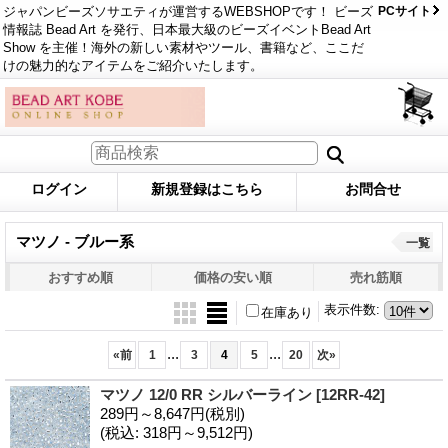
ジャパンビーズソサエティが運営するWEBSHOPです！ ビーズ
PCサイト
情報誌 Bead Art を発行、日本最大級のビーズイベントBead Art
Show を主催！海外の新しい素材やツール、書籍など、ここだ
けの魅力的なアイテムをご紹介いたします。
ログイン
新規登録はこちら
お問合せ
マツノ - ブルー系
一覧
おすすめ順
価格の安い順
売れ筋順
表示件数
:
在庫あり
...
...
«
前
1
3
4
5
20
次
»
マツノ 12/0 RR シルバーライン
[12RR-42]
289円～8,647円
(税別)
(税込
:
318円～9,512円)