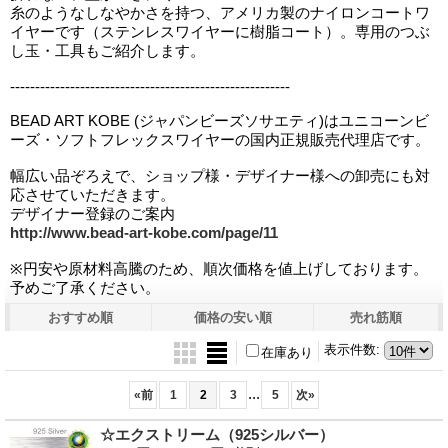
糸のようなしなやかさを持つ、アメリカ製のナイロンコートワ
イヤーです（ステンレスワイヤーに樹脂コート）。専用のつぶ
し玉・工具もご紹介します。
--------------------------------------------------------
BEAD ART KOBE (ジャパンビーズソサエティ)はユニコーンビ
ーズ・ソフトフレックスワイヤーの国内正規販売代理店です。
幅広い品ぞろえで、ショップ様・デザイナー様への卸売にも対
応させていただきます。
デザイナー登録のご案内
http://www.bead-art-kobe.com/page/11
※円安や原材料高騰のため、順次価格を値上げしております。
予めご了承ください。
おすすめ順
価格の安い順
売れ筋順
表示件数
:
在庫あり
...
«
前
1
2
3
5
次
»
☆エクストリーム（925シルバー）