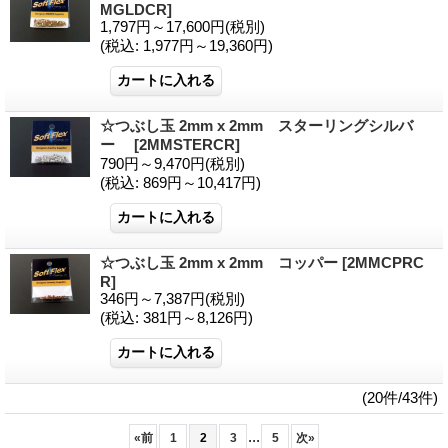
MGLDCR]
1,797円～17,600円
(税別)
(税込
:
1,977円～19,360円)
☆つぶし玉 2mm x 2mm スターリングシルバ
ー
[2MMSTERCR]
790円～9,470円
(税別)
(税込
:
869円～10,417円)
☆つぶし玉 2mm x 2mm コッパー
[2MMCPRC
R]
346円～7,387円
(税別)
(税込
:
381円～8,126円)
(20件/43件)
...
«
前
1
2
3
5
次
»